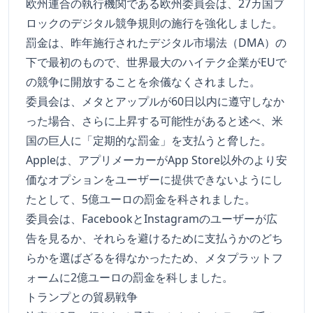
欧州連合の執行機関である欧州委員会は、27カ国ブ
ロックのデジタル競争規則の施行を強化しました。
罰金は、昨年施行されたデジタル市場法（DMA）の
下で最初のもので、世界最大のハイテク企業がEUで
の競争に開放することを余儀なくされました。
委員会は、メタとアップルが60日以内に遵守しなか
った場合、さらに上昇する可能性があると述べ、米
国の巨人に「定期的な罰金」を支払うと脅した。
Appleは、アプリメーカーがApp Store以外のより安
価なオプションをユーザーに提供できないようにし
たとして、5億ユーロの罰金を科されました。
委員会は、FacebookとInstagramのユーザーが広
告を見るか、それらを避けるために支払うかのどち
らかを選ばざるを得なかったため、メタプラットフ
ォームに2億ユーロの罰金を科しました。
トランプとの貿易戦争