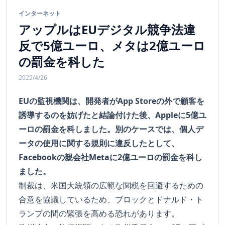
インターネット
アップルはEUデジタル競争法違
反で5億ユーロ、メタは2億ユーロ
の罰金を科した
2025/4/26
EUの監視機関は、開発者がApp Storeの外で顧客を
誘導するのを妨げたと結論付けた後、Appleに5億ユ
ーロの罰金を科しました。別のケースでは、個人デ
ータの使用に関する規則に違反したとして、
Facebookの親会社Metaに2億ユーロの罰金を科し
ました。
制裁は、米国大統領の広範な関税を回避するための
合意を協議しているため、ブロックとドナルド・ト
ランプの間の緊張を高める恐れがあります。