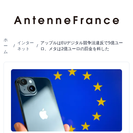
ホ
インター
アップルはEUデジタル競争法違反で5億ユー
ー
/
/
ネット
ロ、メタは2億ユーロの罰金を科した
ム