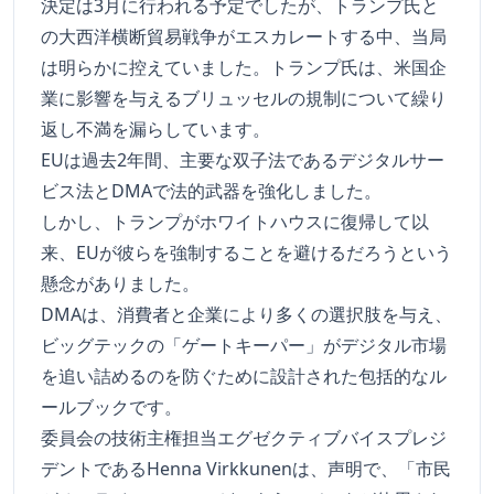
決定は3月に行われる予定でしたが、トランプ氏と
の大西洋横断貿易戦争がエスカレートする中、当局
は明らかに控えていました。トランプ氏は、米国企
業に影響を与えるブリュッセルの規制について繰り
返し不満を漏らしています。
EUは過去2年間、主要な双子法であるデジタルサー
ビス法とDMAで法的武器を強化しました。
しかし、トランプがホワイトハウスに復帰して以
来、EUが彼らを強制することを避けるだろうという
懸念がありました。
DMAは、消費者と企業により多くの選択肢を与え、
ビッグテックの「ゲートキーパー」がデジタル市場
を追い詰めるのを防ぐために設計された包括的なル
ールブックです。
委員会の技術主権担当エグゼクティブバイスプレジ
デントであるHenna Virkkunenは、声明で、「市民