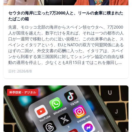
セウタの海岸に立った7万2000人と、リールの倉庫に積まれた
たばこの箱
先週、モロッコ北部の海岸からスペイン領セウタへ、7万2000
人が国境を越えた。数字だけを見れば、それは一つの都市の人
口が一週間で移動したのに近い規模だ。この出来事のあと、ス
ペインとイタリアという、EUとNATOの双方で同盟関係にある
はずの二国が、外交文書の応酬に入った。イタリアは、スペイ
ンから到着する第三国国民に対してシェンゲン協定の自由な移
動の適用を停止し、少なくとも8月15日まではこれを撤回し…
日付: 2026/8/8
科学技術・デジタル