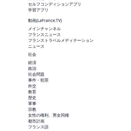
セルフコンディションアプリ
学習アプリ
動画(
LaFrance.TV
)
メインチャンネル
フランスニュース
フランストラベルメディテーション
ニュース
社会
経済
政治
社会問題
事件・犯罪
外交
教育
歴史
軍事
宗教
女性の権利、男女同権
都市計画
フランス語