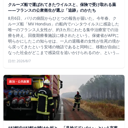
クルーズ船で運ばれてきたウイルスと、保険で受け取れる薬
――フランスの公衆衛生が選ぶ「追跡」のかたち
8月6日、パリの病院からひとつの報告が届いた。今年春、ク
ルーズ船「MV Hondius」の船内でハンタウイルスに感染した
唯一のフランス人女性が、約3カ月にわたる集中治療室での治
療を終え、回復期療養施設に移されたという。保健省がAFPに
明らかにしたこの知らせは、一人の退職者の女性が生死の境か
ら戻ってきたという安堵の物語であると同時に、移動が自由に
なった社会がどこまで感染症を追いかけられるのか、という…
日付: 2026/8/7
政治・公共政策
183軒中183軒が焼けた村と、「見捨てていない」という言葉