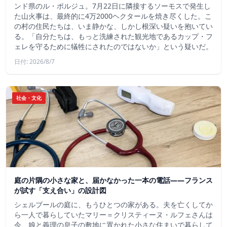
ンド県のル・ポルジュ。7月22日に隣接するソーモスで発生し
た山火事は、最終的に4万2000ヘクタールを焼き尽くした。こ
の村の住民たちは、いま静かな、しかし根深い疑いを抱いてい
る。「自分たちは、もっと洗練された観光地であるカップ・フ
ェレを守るために犠牲にされたのではないか」という疑いだ。
日付: 2026/8/7
社会・文化
庭の片隅の小さな家と、届かなかった一本の電話——フランス
が試す「支え合い」の設計図
シェルブールの庭に、もうひとつの家がある。夫を亡くしてか
ら一人で暮らしていたマリー＝クリスティーヌ・ルフェさんは
今、娘と義理の息子の敷地に置かれた小さな住まいで暮らして