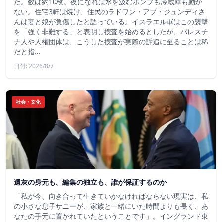
た。数は約10枚。夜になれば水を汲むポンプも冷蔵庫も動か
ない。住宅3軒は焼け、住民のラドワン・アブ・ジュンディさ
んは妻と娘が負傷したと語っている。イスラエル軍はこの襲撃
を「強く非難する」と表明し捜査を始めるとしたが、パレスチ
ナ人や人権団体は、こうした捜査が実際の訴追に至ることは稀
だと指…
日付: 2026/8/7
社会・文化
遺灰の身元も、編集の独立も、誰が保証するのか
「私が今、向き合って生きていかなければならない現実は、私
の小さな息子サニーが、家族と一緒にいた時間よりも長く、あ
なたの手元に置かれていたということです」。イングランド東