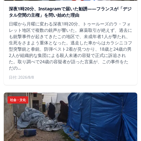
深夜1時20分、Instagramで届いた勧誘――フランスが「デジ
タル空間の主権」を問い始めた理由
日曜から月曜に変わる深夜1時20分、トゥールーズのラ・フォ
レット地区で複数の銃声が響いた。麻薬取引が絶えず、過去に
も銃撃事件が起きてきたこの地区で、未成年者1人が撃たれ、
生死をさまよう重体となった。逃走した車からはカラシニコフ
型突撃銃と拳銃、防弾ベスト2着が見つかり、18歳と24歳の男
2人が組織的な集団による殺人未遂の容疑で正式に訴追され
た。取り調べで24歳の容疑者が語った言葉が、この事件をた
だの…
日付: 2026/8/8
社会・文化