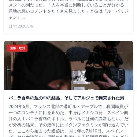
メントの列だった。「人を本当に判断していることが分かる、
意地の悪いコメントをたくさん見ました」と彼は『ル・パリジ
ャン』…
日付: 2026/8/6
国際・欧州
バニラ香料の瓶の中の結晶、そしてアルジェで拘束された男
2024年6月、フランス北部の港町ル・アーブルで、税関職員が
一つのコンテナに目を止めた。中身はメキシコ発、スペイン向
けの人工バニラ香料のボトル。ラベルには何の異常もない。だ
が分析の結果、その液体にはメタンフェタミンが溶け込んでい
た。ここから始まった追跡は、同じ年の7月10日、スペイン・
バルセロナ近郊の人里離れた敷地にある秘密研究所へとたどり