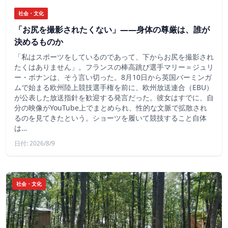
社会・文化
「お尻を撮影されたくない」――身体の尊厳は、誰が
決めるものか
「私はスポーツをしているのであって、下からお尻を撮影され
たくはありません」。フランスの棒高跳び選手マリー＝ジュリ
ー・ボナンは、そう言い切った。8月10日から英国バーミンガ
ムで始まる欧州陸上競技選手権を前に、欧州放送連合（EBU）
が公表した放送指針を歓迎する発言だった。彼女はすでに、自
分の映像がYouTube上でまとめられ、性的な文脈で拡散され
るのを見てきたという。ショーツを履いて競技すること自体
は…
日付: 2026/8/9
社会・文化