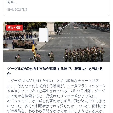
何を…
日付: 2026/8/5
複合・横断
グーグルのAIを消す方法が拡散する国で、報道は生き残れる
か
「グーグルのAIを消すための、とても簡単なチュートリア
ル」。そんな出だしで始まる動画が、この夏フランスのソーシ
ャルメディアで次々と再生されている。7月22日以降、グーグ
ルで何かを検索すると、見慣れたリンクの並びより先に、
AI「ジェミニ」が生成した要約がまず目に飛び込んでくるよう
になった。多くの利用者はそれを消したがっている。便利なは
ずの機能を、わざわざ手間をかけてオフにしようとする人が、