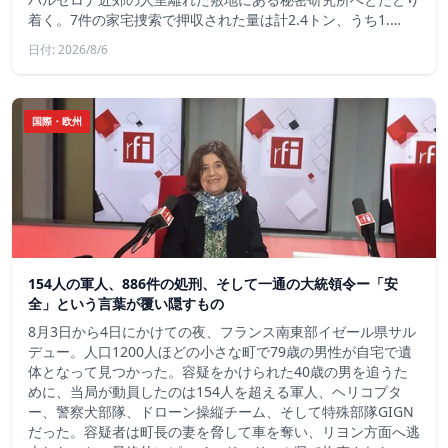
着く。7件の家宅捜索で押収された量は計2.4トン、うち1.…
日付: 2026/8/6
国際・欧州
154人の軍人、886件の処刑、そして一通の大統領令ー「安
全」という言葉が覆い隠すもの
8月3日から4日にかけての夜、フランス南東部イゼール県サル
デュー。人口1200人ほどの小さな町で79歳の男性が自宅で遺
体となって見つかった。容疑をかけられた40歳の男を追うた
めに、当局が動員したのは154人を超える軍人、ヘリコプタ
ー、警察犬部隊、ドローン操縦チーム、そして特殊部隊GIGN
だった。容疑者は町長の妻を脅して車を奪い、リヨン方面へ逃