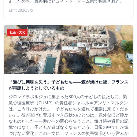
走したのち、最終的にピュイ・ド・ドーム県で拘束された。
日付: 2026/8/5
社会・文化
「遊びに興味を失う」子どもたち——森が焼けた後、フランス
が再建しようとしているもの
ジロンド県ポルジュに集まった300人の子どもの親たちに、緊
急心理医療班（CUMP）の責任者シャルル＝アンリ・マルタン
は、こう呼びかけた。「子どもたちを連れて相談に来てくださ
い」。彼が挙げた警戒すべき症状のひとつは、意外なほど静か
なものだった――遊びへの関心を失うこと。焼け跡や避難の記
憶ではなく、子どもが遊ばなくなるという、日常の中でしか気
づけない変化。この一文に、フランスの災害復旧という営みが