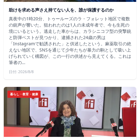
助けを求める声さえ持てない人を、誰が保護するのか
真夜中の1時20分、トゥールーズのラ・フォレット地区で複数
の銃声が響いた。狙われたのは1人の未成年者で、今も生死の
境にいるという。逃走した車からは、カラシニコフ型の突撃銃
と防弾ベストが見つかり、逮捕された24歳の男は
「Instagramで勧誘された」と供述したという。麻薬取引の絶
えない地区で、SNSを通じて少年たちが暴力の駒として吸い上
げられていく構図が、この一行の供述から見えてくる。これは
筆者の…
日付: 2026/8/8
暮らし・教育・健康