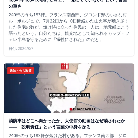
の重さ
240軒のうち183軒。フランス南西部、ジロンド県の小さな村
ル・ポルジュで、7月22日から10日間続いた山火事が焼き尽く
した住宅の数だ。焼け跡に立った住民の一人は、地元紙にこう
語ったという。自分たちは、観光地として知られるカップ・フ
ェレ半島を守るために「犠牲にされた」のだと。
日付: 2026/8/7
政治・公共政策
消防車はどこへ向かったか、大使館の動画はなぜ消されたか
——「説明責任」という言葉の中身を探る
240軒のうち183軒が焼けた村がある。フランス南西部、ジロ