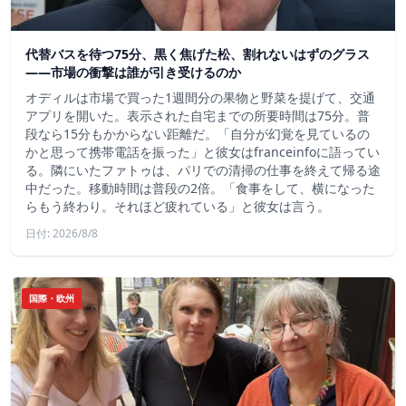
代替バスを待つ75分、黒く焦げた松、割れないはずのグラス
——市場の衝撃は誰が引き受けるのか
オディルは市場で買った1週間分の果物と野菜を提げて、交通
アプリを開いた。表示された自宅までの所要時間は75分。普
段なら15分もかからない距離だ。「自分が幻覚を見ているの
かと思って携帯電話を振った」と彼女はfranceinfoに語ってい
る。隣にいたファトゥは、パリでの清掃の仕事を終えて帰る途
中だった。移動時間は普段の2倍。「食事をして、横になった
らもう終わり。それほど疲れている」と彼女は言う。
日付: 2026/8/8
国際・欧州