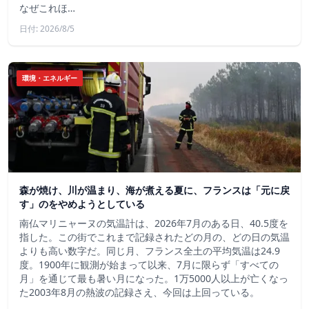
なぜこれほ…
日付: 2026/8/5
環境・エネルギー
森が焼け、川が温まり、海が煮える夏に、フランスは「元に戻
す」のをやめようとしている
南仏マリニャーヌの気温計は、2026年7月のある日、40.5度を
指した。この街でこれまで記録されたどの月の、どの日の気温
よりも高い数字だ。同じ月、フランス全土の平均気温は24.9
度。1900年に観測が始まって以来、7月に限らず「すべての
月」を通じて最も暑い月になった。1万5000人以上が亡くなっ
た2003年8月の熱波の記録さえ、今回は上回っている。