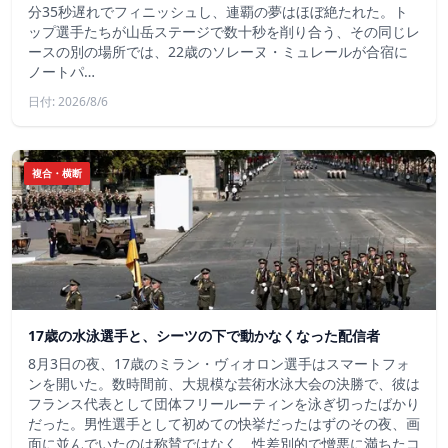
分35秒遅れでフィニッシュし、連覇の夢はほぼ絶たれた。ト
ップ選手たちが山岳ステージで数十秒を削り合う、その同じレ
ースの別の場所では、22歳のソレーヌ・ミュレールが合宿に
ノートパ…
日付: 2026/8/6
複合・横断
17歳の水泳選手と、シーツの下で動かなくなった配信者
8月3日の夜、17歳のミラン・ヴィオロン選手はスマートフォ
ンを開いた。数時間前、大規模な芸術水泳大会の決勝で、彼は
フランス代表として団体フリールーティンを泳ぎ切ったばかり
だった。男性選手として初めての快挙だったはずのその夜、画
面に並んでいたのは称賛ではなく、性差別的で憎悪に満ちたコ