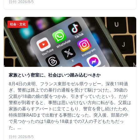
日付: 2026/8/5
社会・文化
家族という密室に、社会はいつ踏み込むべきか
8月4日の未明、フランス東部モゼル県ウッピー。深夜11時過
ぎ、警察は路上での暴行の通報を受けて駆けつけた。39歳の
父親が18歳の娘の髪をつかみ、引きずっていたという。だが
警察が到着すると、事態は思いがけない方向に転がる。父親は
家族の暮らすアパートに立てこもり、警官を脅し続けたため、
特殊部隊RAIDまで出動する事態になった。突入後、部屋の中
で見つかったのは1歳から18歳までの7人の子どもたちだっ
た。…
日付: 2026/8/5