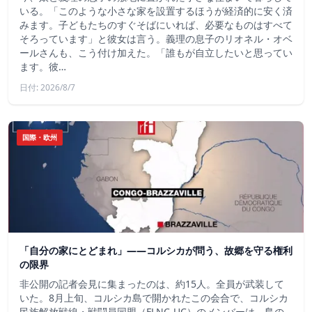
いる。「このような小さな家を設置するほうが経済的に安く済
みます。子どもたちのすぐそばにいれば、必要なものはすべて
そろっています」と彼女は言う。義理の息子のリオネル・オベ
ールさんも、こう付け加えた。「誰もが自立したいと思ってい
ます。彼…
日付: 2026/8/7
国際・欧州
「自分の家にとどまれ」——コルシカが問う、故郷を守る権利
の限界
非公開の記者会見に集まったのは、約15人。全員が武装して
いた。8月上旬、コルシカ島で開かれたこの会合で、コルシカ
民族解放戦線・戦闘員同盟（FLNC-UC）のメンバーは、島の