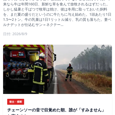
来なら牛は年間160日、新鮮な草を食んで放牧されるはずだった。
しかし猛暑と干ばつで牧草は焼け、彼は冬用に取っておいた飼料
を、まだ夏の盛りだというのに牛たちに与え始めた。1頭あたり1日
1.5〜2トン。牛の乳量は1日1リットル減り、乳の質も落ちた。妻ベ
ルナデットが仕込むサン＝ネクテー…
日付: 2026/8/9
複合・横断
チェーンソーの音で目覚めた朝、誰が「すみません」