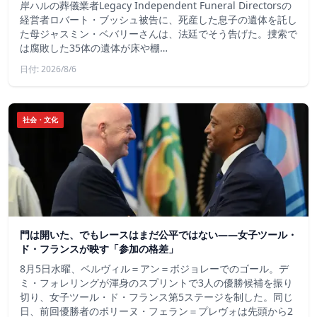
岸ハルの葬儀業者Legacy Independent Funeral Directorsの
経営者ロバート・ブッシュ被告に、死産した息子の遺体を託し
た母ジャスミン・ベバリーさんは、法廷でそう告げた。捜索で
は腐敗した35体の遺体が床や棚…
日付: 2026/8/6
社会・文化
門は開いた、でもレースはまだ公平ではない――女子ツール・
ド・フランスが映す「参加の格差」
8月5日水曜、ベルヴィル＝アン＝ボジョレーでのゴール。デ
ミ・フォレリングが渾身のスプリントで3人の優勝候補を振り
切り、女子ツール・ド・フランス第5ステージを制した。同じ
日、前回優勝者のポリーヌ・フェラン＝プレヴォは先頭から2