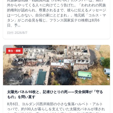
外からやってくる人々に向けてこう告げた。「われわれの民族
的権利が認められ、尊重されるまで、彼らに伝えるメッセージ
は一つしかない。自分の家にとどまれ」。地元紙「コルス・マ
タン」がこの会見を報じ、フランス国家反テロ検察は8月6
日、予…
日付: 2026/8/7
複合・横断
太陽光パネル10枚と、記者ひとりの死——安全保障が「守る
もの」を問い直す
8月6日、ヨルダン川西岸南部の小さな集落ハルベト・アルト
ゥバで、約100人が暮らしを支えていた太陽光パネルが壊され