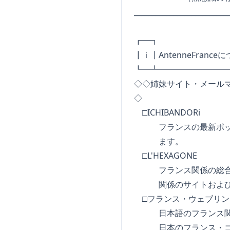
_________________________
┏━┓ I N 
┃ｉ┃AntenneFrance
┗━┻━━━━━━━━
◇◇姉妹サイト・メール
◇
□ICHIBANDORi
フランスの最新ポップ
ます。
□L'HEXAGONE
フランス関係の総合検
関係のサイトおよびフ
□フランス・ウェブリン
日本語のフランス関係
日本のフランス・コミ