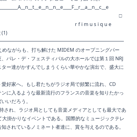
__________A__n__t__e__n__n__e____F__r__a__n__c__e
□
 i m u s i q u e
1)
━━━━━━━━━━━━━━━━━━━━━━━━━━
―控えめながらも、打ち解けた MIDEM のオープニングパー
パレ・デ・フェスティバルの大ホールでは第１回 NRJ
ター達がかすんでしまうくらい華やかな演出で、盛大に
愛好家へ。もし君たちがラジオ局で頻繁に流れ、CD
ンに入るような最新流行のフランスの音楽を知りたかっ
いいだろう。
支持され、ラジオ局としても音楽メディアとしても最大であ
して大掛かりなイベントである。国際的なミュージックテレ
知されているノミネート者達に、賞を与えるのである。