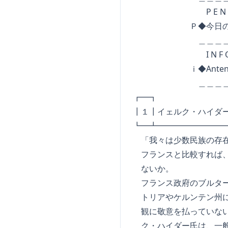
P E N S E
Ｐ◆今日のパ
＿＿＿＿＿＿＿＿＿
I N F O R M A
ｉ◆AntenneFr
＿＿＿＿＿＿＿＿＿
┏━┓ L E P 
┃１┃イェルク・ハイダ
┗━┻━━━━━━━━
「我々は少数民族の存在
フランスと比較すれば、
ないか。
フランス政府のブルター
トリアやケルンテン州に
観に敬意を払っていない
ク・ハイダー氏は、一般紙