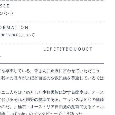
 E
ンセ
＿＿＿＿＿＿＿＿＿＿＿＿＿＿＿＿＿＿＿＿
 T I O N
anceについて
＿＿＿＿＿＿＿＿＿＿＿＿＿＿＿＿＿＿＿＿
E T I T B O U Q U E T
ー
━━━━━━━━━━━━━━━━━━━━━━━━━━
を尊重している。皆さんに正直に言わせていただこう、
我々のほうがよほど自国の少数民族を尊重しているでは
ニュ人をはじめとした少数民族に対する態度は、オース
おけるそれと同等の規準である。フランスはＥＣの価値
のだ。」極右・オーストリア自由党の党首であるイェル
「La Croix」のインタビューでこう語った。