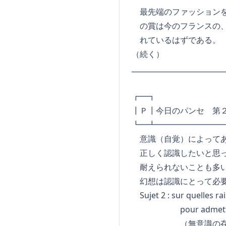
最先端のファッションを
の賞は今のフランスの、も
れているはずである。
（続く）
_________________________
┏━┓ 
┃Ｐ┃今日のパンセ 第２回 L
┗━┻━━━━━━━━
意識（自覚）によってあ
正しく認識したいと思っ
耐えられないことも多い
幻想は認識にとって必要
Sujet 2 : sur quelles r
pour admettre l'exi
（無意識の存在を認