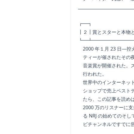
_________________________
┏━┓ r f
┃２┃賞とスターと本物と(
┗━┻━━━━━━━━
2000 年１月 23 日
ティーが催されたその夜、
音楽賞が開催された。ス
行われた。
世界中のインターネット
ショップで売上ベストテ
たら、この記事を読めば
2000 万のリスナーに
る NRJ の始めてのそ
ビチャンネルですでに告