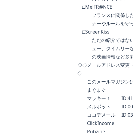
□MelFR@NCE
フランスに関係した情
ナーやルールを守っ
□ScreenKiss
ただの紹介ではない深
ュー、タイムリーな映画祭
の映画情報など多彩な
◇◇メールアドレス変更
◇
このメールマガジンは
まぐまぐ
マッキー！ ID:41
メルポット ID:0000
ココデメール ID:0300
ClickIncome
Pubzine