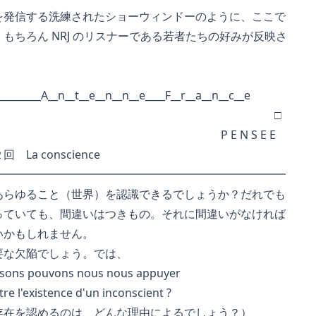
発信する洗練されたショーウィンドーのように、ここで
ちろん NRJ のリスナーである若者たちの好みが反映さ
__________A__n__t__e__n__n__e____F__r__a__n__c__e
□
P E N S E E
a conscience
━━━━━━━━━━━━━━━━━━━━━━━━━━
らゆること（世界）を認識できるでしょうか？だれでも
ていても、間違いはつきもの。それに間違いがなければ
かもしれません。
な欠陥でしょう。では、
aisons pouvons nous nous appuyer
stence d'un inconscient ?
めるのは、どんな理由によるでしょう？）