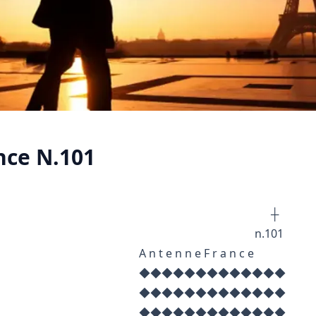
ce N.101
┼ ┼
.101
n n e F r a n c e
◆◆◆◆◆◆◆◆◆
◆◆◆◆◆◆◆◆◆
◆◆◆◆◆◆◆◆◆