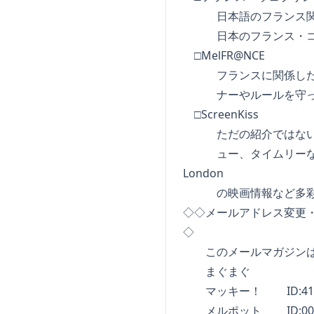
日本語のフランス関係
日本のフランス・コミ
□MelFR@NCE
フランスに関係した情
ナーやルールを守っ
□ScreenKiss
ただの紹介ではない深
ュー、タイムリーな映画
London
の映画情報など多彩な
◇◇メールアドレス変更
◇
このメールマガジンは
まぐまぐ
マッキー！ ID:41
メルポット ID:0000