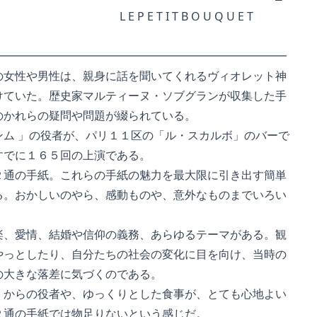
E T I T B O U Q U E T
━━━━━━━━━━━━━━━━━━━━━━━━━━
女性や男性は、親身に話を聞いてくれるヴィオレット神
ていた。歴史家マルティーヌ・ソブグランが収集した手
かれらの疑問や問題が綴られている。
ム 」の役者が、パリ１１区の「ル・スカルボ」のバーで
でに１６５回の上演である。
通の手紙。これらの手紙の魅力を最大限に引き出す簡単
。おかしいのやら、感動ものや、意外なものまでいろい
、愛情、結婚や信仰の義務、あらゆるテーマがある。観
っとしたり、自分たちの社会の変化に目を向け、当時の
大きな落差に気づくのである。
からの役者や、ゆっくりとした食事が、とても心地よい
通の手紙では物足りないという感じだ。