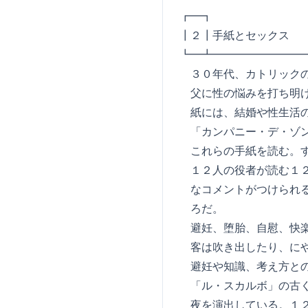
┏━┓ L E P 
┃２┃手紙とセックス
┗━┻━━━━━━━━
３０年代、カトリックの
父に性の悩みを打ち明け
紙には、結婚や性生活の
「カンパニー・デ・ゾン
これらの手紙を読む。す
１２人の役者が読む１２
なコメントがつけられる
ろだ。
避妊、堕胎、自慰、快楽
客は吹き出したり、にや
避妊や知識、考え方との
「ル・スカルボ」の古く
夜を演出している。１２