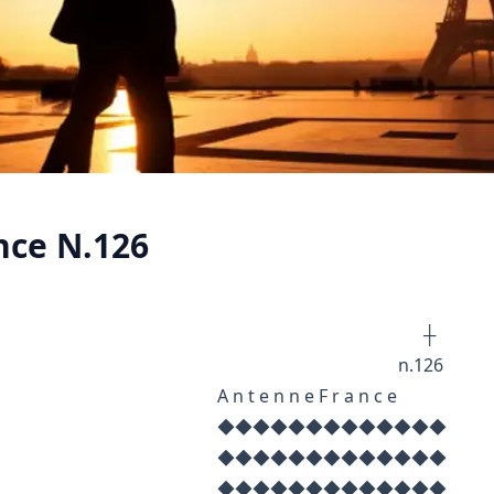
ce N.126
┼ ┼
.126
n n e F r a n c e
◆◆◆◆◆◆◆◆◆
◆◆◆◆◆◆◆◆◆
◆◆◆◆◆◆◆◆◆