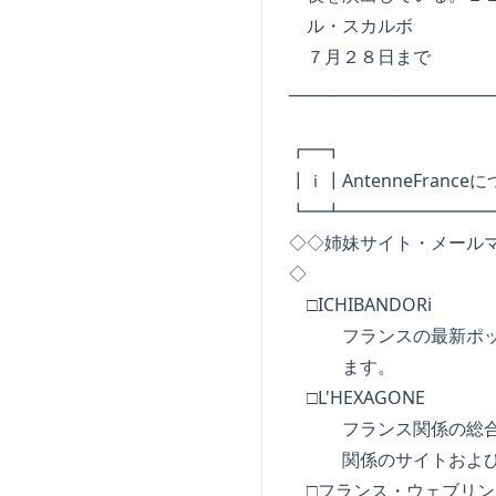
ル・スカルボ
７月２８日まで
_________________________
┏━┓ I N 
┃ｉ┃AntenneFrance
┗━┻━━━━━━━━
◇◇姉妹サイト・メール
◇
□ICHIBANDORi
フランスの最新ポップ
ます。
□L'HEXAGONE
フランス関係の総合検
関係のサイトおよびフ
□フランス・ウェブリン