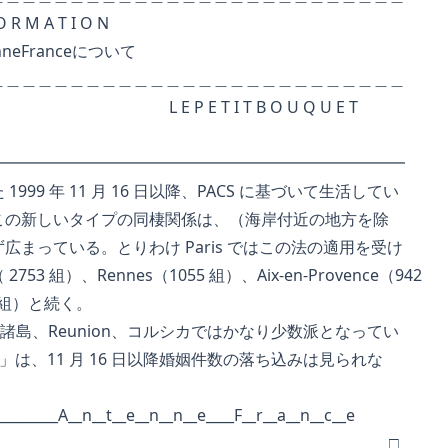
 T I O N
anceについて
＿＿＿＿＿＿＿＿＿＿＿＿＿＿＿＿＿＿＿＿
E T I T B O U Q U E T
━━━━━━━━━━━━━━━━━━━━━━━━━━
99 年 11 月 16 日以降、PACS に基づいて生活してい
の新しいタイプの同棲関係は、（海岸付近の地方を除
まっている。とりわけ Paris ではこの法の適用を受け
 組）、Rennes（1055 組）、Aix-en-Provence（942
8 組）と続く。
s 諸島、Reunion、コルシカではかなり少数派となってい
」は、11 月 16 日以降婚姻件数の落ち込みは見られな
__________A__n__t__e__n__n__e____F__r__a__n__c__e
□