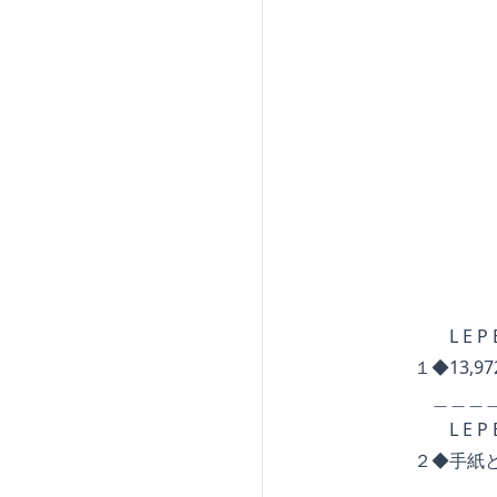
◆◆◆◆
◆◆◆◆
◆◆◆
◆◆
◆ 
S O M
L E P E T I T B
１◆13,972
＿＿＿＿＿＿＿＿＿
L E P E T I T B
２◆手紙とセ
＿＿＿＿＿＿＿＿＿