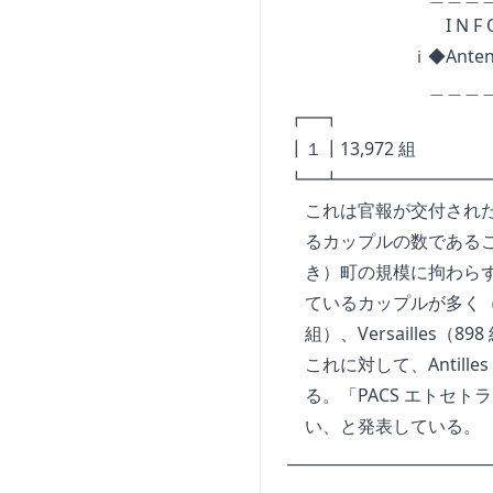
I N F O R M A
ｉ◆AntenneFr
＿＿＿＿＿＿＿＿＿
┏━┓ L E P 
┃１┃13,972 組
┗━┻━━━━━━━━
これは官報が交付された 19
るカップルの数であるこ
き）町の規模に拘わらず広
ているカップルが多く（ 2753
組）、Versailles（89
これに対して、Antille
る。「PACS エトセトラ
い、と発表している。
_________________________