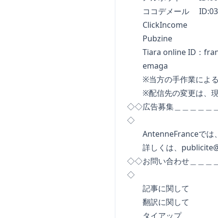
ココデメール ID:0300
ClickIncome
Pubzine
Tiara online ID：fra
emaga
※当方の手作業による
※配信先の変更は、現在
◇◇広告募集＿＿＿＿＿
◇
AntenneFrance
詳しくは、
publicit
◇◇お問い合わせ＿＿＿
◇
記事に関
翻訳に関
タイア