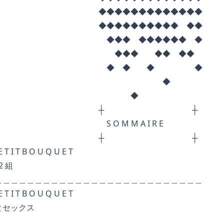
◆◆◆◆◆◆◆◆◆
◆◆◆◆◆◆ ◆◆
 ◆◆◆◆◆◆ ◆
◆ ◆◆ ◆◆
◆ ◆ ◆
◆
◆
┼ ┼
 M A I R E
┼ ┼
 O U Q U E T
 組
＿＿＿＿＿＿＿＿＿＿＿＿＿＿＿＿＿＿＿＿
 O U Q U E T
ックス
＿＿＿＿＿＿＿＿＿＿＿＿＿＿＿＿＿＿＿＿