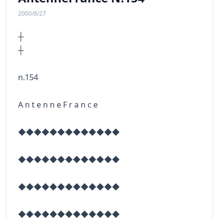
2000/8/27
┼
n.154
A n t e n n e F r a n c e
◆◆◆◆◆◆◆◆◆◆◆◆◆
◆◆◆◆◆◆◆◆◆◆◆◆◆
◆◆◆◆◆◆◆◆◆◆◆◆◆
◆◆◆◆◆◆◆◆◆◆◆◆◆