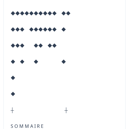
◆◆◆◆◆◆◆◆◆◆ ◆◆
◆◆◆ ◆◆◆◆◆◆ ◆
◆◆◆ ◆◆ ◆◆
◆ ◆ ◆ ◆
◆
◆
┼ ┼
S O M M A I R E