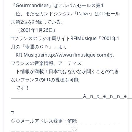
『Gourmandises』はアルバムセールス第4
位、またセカンドシングル『L'alize』はCDセール
ス第2位を記録している。
（2001年1月26日）
□フランスのラジオ局サイトRFIMusique「2001年1
月の『今週のＣＤ』」より
RFI Musique(http://www.rfimusique.com)は、
フランスの音楽情報、アーティス
ト情報が満載！日本ではなかなか聞くことのでき
ないフランスのCDの視聴も可能
です！
___________________________________A__n__t__e__n__n__e__
□
◇◇メールアドレス変更・解除＿＿＿＿＿＿＿＿＿
＿＿＿＿＿＿＿＿＿＿＿＿＿◇