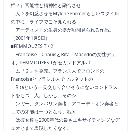
婦？』官能性と精神性と融合させ
人々を幻惑させるMylene Farmerらしいスタイル
の中に、ライブでこそ見られる
アーティストの生身の姿が垣間見られる作品。
（2001年1月5日）
■FEMMOUZES T / 2
Francoise ChauisとRita Macedoの女性デュ
オ、FEMMOUZES Tがセカンドアルバ
ム『２』を発売。フランス人でブロンドの
Francoiseとブラジル人でブルネットの
Ritaという一見交じり合いそうにないコントラス
トをもつ二人。しかし、そのシ
ンガー、タンバリン奏者、アコーディオン奏者と
しての才能は一つとなり、我々
は彼女達を2000年代の最もエキサイティングなデ
ュオとまで表現したくなる。