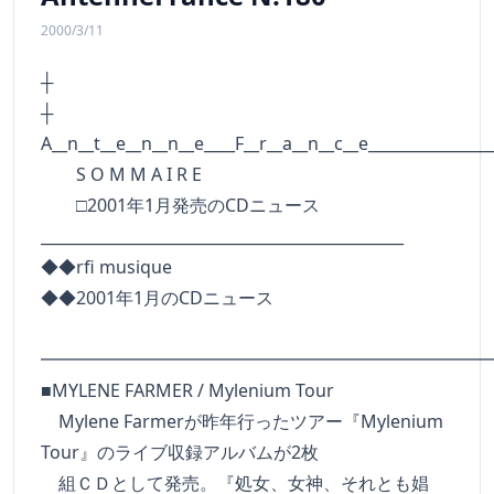
2000/3/11
┼
A__n__t__e__n__n__e____F__r__a__n__c__e________________
S O M M A I R E
□2001年1月発売のCDニュース
_______________________________________________
◆◆rfi musique
◆◆2001年1月のCDニュース
━━━━━━━━━━━━━━━━━━━━━━━━━
■MYLENE FARMER / Mylenium Tour
Mylene Farmerが昨年行ったツアー『Mylenium
Tour』のライブ収録アルバムが2枚
組ＣＤとして発売。『処女、女神、それとも娼