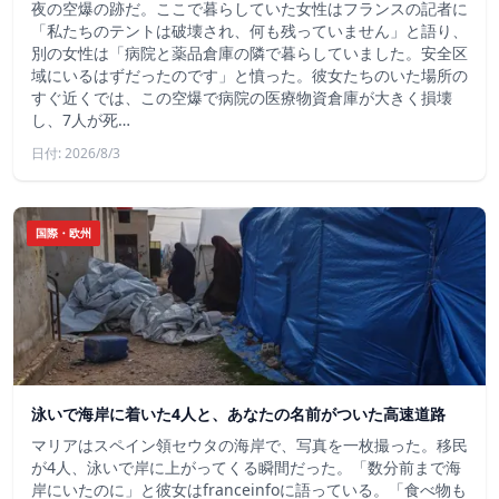
夜の空爆の跡だ。ここで暮らしていた女性はフランスの記者に
「私たちのテントは破壊され、何も残っていません」と語り、
別の女性は「病院と薬品倉庫の隣で暮らしていました。安全区
域にいるはずだったのです」と憤った。彼女たちのいた場所の
すぐ近くでは、この空爆で病院の医療物資倉庫が大きく損壊
し、7人が死…
日付: 2026/8/3
国際・欧州
泳いで海岸に着いた4人と、あなたの名前がついた高速道路
マリアはスペイン領セウタの海岸で、写真を一枚撮った。移民
が4人、泳いで岸に上がってくる瞬間だった。「数分前まで海
岸にいたのに」と彼女はfranceinfoに語っている。「食べ物も