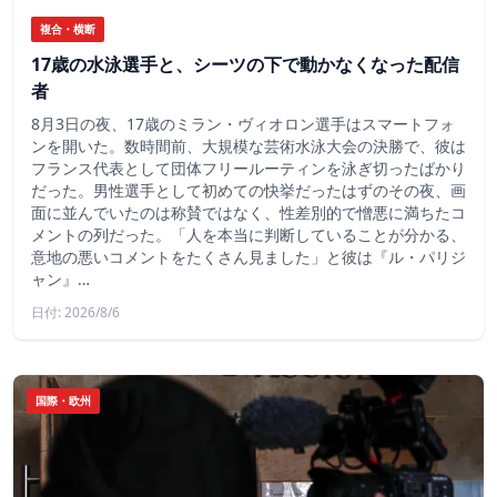
複合・横断
17歳の水泳選手と、シーツの下で動かなくなった配信
者
8月3日の夜、17歳のミラン・ヴィオロン選手はスマートフォ
ンを開いた。数時間前、大規模な芸術水泳大会の決勝で、彼は
フランス代表として団体フリールーティンを泳ぎ切ったばかり
だった。男性選手として初めての快挙だったはずのその夜、画
面に並んでいたのは称賛ではなく、性差別的で憎悪に満ちたコ
メントの列だった。「人を本当に判断していることが分かる、
意地の悪いコメントをたくさん見ました」と彼は『ル・パリジ
ャン』…
日付: 2026/8/6
国際・欧州