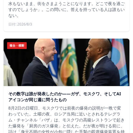
水もないまま、街をさまようことになります。どこで夜を過ご
すのでしょうか」。この問いに、答えを持っている人は誰もい
ない。
日付: 2026/8/3
複合・横断
その数字は誰が発表したのか——ガザ、モスクワ、そしてAI
アイコンが同じ週に問うたもの
8月2日の日曜日、モスクワでは前夜の爆発の説明が一晩で変
わっていた。土曜の夜、ロシア当局に近いとされるテレグラ
ム・チャンネル「バザ」は、モスクワの高級レストランで起き
た爆発を「厨房のガス爆発」と伝えた。だが夜が明ける前に、
話は「身元不明の女性が小包に隠した手製の即席爆発装置を持