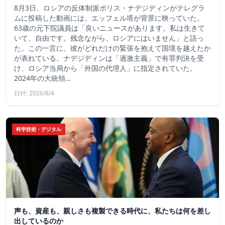
8月3日、ロシアの反体制派ボリス・ナデジディンがテレグラ
ムに投稿した動画には、エッフェル塔が背景に映っていた。
63歳の元下院議員は「良いニュースがあります。私は生きて
いて、自由です。残念ながら、ロシアにはいません」と語っ
た。この一言に、彼がどれだけの緊張を抱えて国境を越えたか
が表れている。ナデジディンは「過激主義」で有罪判決を受
け、ロシア当局から「外国の代理人」に指定されていた。
2024年の大統領…
日付: 2026/8/4
科学技術・デジタル
声も、資産も、親しさも複製できる時代に、私たちは何を差し
出しているのか