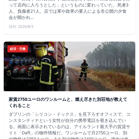
って店内に入ろうとした」というものに変わっていた。死者3
人、負傷者21人。店では軍や政界の要人による非公開の夕食
会が開かれ…
日付: 2026/8/3
経済・労働
家賃2750ユーロのワンルームと、燃え尽きた別荘地が教えて
くれること
ダブリンの「シリコン・ドックス」を見下ろすオフィスで、コ
ンスタンティナという女性が自分の携帯電話を覗き込んでい
る。画面に表示されているのは、アイルランド最大手の賃貸サ
イト「Daft」の物件情報だ。ワンルームで月2750ユーロ、別
の物件は2350ユーロ、また別の物件は2400ユーロ。彼女は米