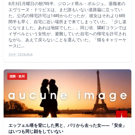
8月3日月曜日の朝7時半、ジロンド県ル・ポルジュ。退職者の
エヴリーヌ・ドリビエは、まだ誰もいない道路脇に立ってい
た。公式の帰宅許可は14時からだったが、彼女はそれより6時
間半も早く、自宅に近い場所まで来てしまっていた。「少し楽
になりました。あれは地獄でした」。同じ頃、隣町コランでは
イザベルという女性が、避難していた自宅への帰宅を許可され
ながら、あえて戻らないことを選んでいた。「猫をキャリーケ
ースに…
日付: 2026/8/4
国際・欧州
エッフェル塔を背にした男と、パリから去った女——「安全」
はいつも同じ顔をしていない