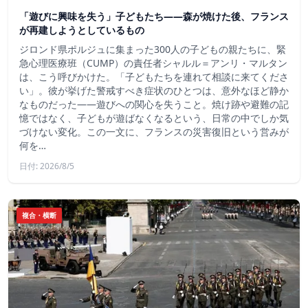
「遊びに興味を失う」子どもたち——森が焼けた後、フランス
が再建しようとしているもの
ジロンド県ポルジュに集まった300人の子どもの親たちに、緊
急心理医療班（CUMP）の責任者シャルル＝アンリ・マルタン
は、こう呼びかけた。「子どもたちを連れて相談に来てくださ
い」。彼が挙げた警戒すべき症状のひとつは、意外なほど静か
なものだった――遊びへの関心を失うこと。焼け跡や避難の記
憶ではなく、子どもが遊ばなくなるという、日常の中でしか気
づけない変化。この一文に、フランスの災害復旧という営みが
何を…
日付: 2026/8/5
複合・横断