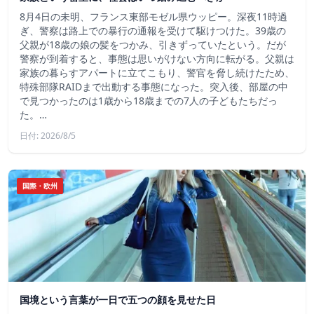
8月4日の未明、フランス東部モゼル県ウッピー。深夜11時過
ぎ、警察は路上での暴行の通報を受けて駆けつけた。39歳の
父親が18歳の娘の髪をつかみ、引きずっていたという。だが
警察が到着すると、事態は思いがけない方向に転がる。父親は
家族の暮らすアパートに立てこもり、警官を脅し続けたため、
特殊部隊RAIDまで出動する事態になった。突入後、部屋の中
で見つかったのは1歳から18歳までの7人の子どもたちだっ
た。…
日付: 2026/8/5
国際・欧州
国境という言葉が一日で五つの顔を見せた日