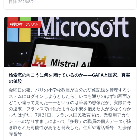
日付: 2026/8/2
科学技術・デジタル
検索窓の向こうに何を賭けているのか——GAFAと国家、真実
の値段
金曜日の夜、パリの小学校教員が自分の研修記録を管理するシ
ステムにログインしようとしたら、いつも通りのはずの画面が
どこか違って見えた——というのは筆者の想像だが、実際にそ
の週末、フランスでは似たような不安を抱えた人が少なくなか
ったはずだ。7月31日、フランス国民教育省は、業務用アカウ
ントへのなりすましによって「多数」の職員の個人データが抜
き取られた可能性があると発表した。住所や電話番号、社会保
障番号…