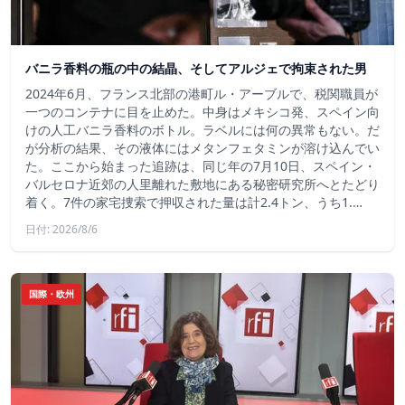
バニラ香料の瓶の中の結晶、そしてアルジェで拘束された男
2024年6月、フランス北部の港町ル・アーブルで、税関職員が
一つのコンテナに目を止めた。中身はメキシコ発、スペイン向
けの人工バニラ香料のボトル。ラベルには何の異常もない。だ
が分析の結果、その液体にはメタンフェタミンが溶け込んでい
た。ここから始まった追跡は、同じ年の7月10日、スペイン・
バルセロナ近郊の人里離れた敷地にある秘密研究所へとたどり
着く。7件の家宅捜索で押収された量は計2.4トン、うち1.…
日付: 2026/8/6
国際・欧州