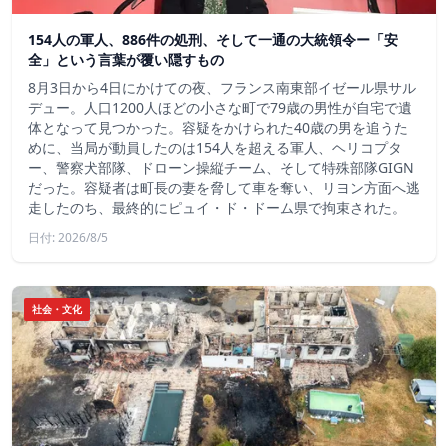
154人の軍人、886件の処刑、そして一通の大統領令ー「安
全」という言葉が覆い隠すもの
8月3日から4日にかけての夜、フランス南東部イゼール県サル
デュー。人口1200人ほどの小さな町で79歳の男性が自宅で遺
体となって見つかった。容疑をかけられた40歳の男を追うた
めに、当局が動員したのは154人を超える軍人、ヘリコプタ
ー、警察犬部隊、ドローン操縦チーム、そして特殊部隊GIGN
だった。容疑者は町長の妻を脅して車を奪い、リヨン方面へ逃
走したのち、最終的にピュイ・ド・ドーム県で拘束された。
日付: 2026/8/5
社会・文化