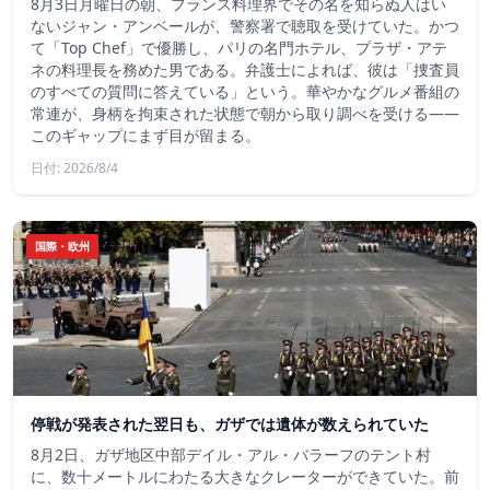
8月3日月曜日の朝、フランス料理界でその名を知らぬ人はい
ないジャン・アンベールが、警察署で聴取を受けていた。かつ
て「Top Chef」で優勝し、パリの名門ホテル、プラザ・アテ
ネの料理長を務めた男である。弁護士によれば、彼は「捜査員
のすべての質問に答えている」という。華やかなグルメ番組の
常連が、身柄を拘束された状態で朝から取り調べを受ける――
このギャップにまず目が留まる。
日付: 2026/8/4
国際・欧州
停戦が発表された翌日も、ガザでは遺体が数えられていた
8月2日、ガザ地区中部デイル・アル・バラーフのテント村
に、数十メートルにわたる大きなクレーターができていた。前