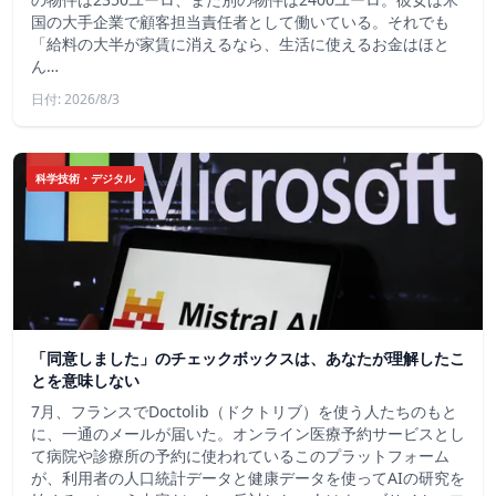
国の大手企業で顧客担当責任者として働いている。それでも
「給料の大半が家賃に消えるなら、生活に使えるお金はほと
ん…
日付: 2026/8/3
科学技術・デジタル
「同意しました」のチェックボックスは、あなたが理解したこ
とを意味しない
7月、フランスでDoctolib（ドクトリブ）を使う人たちのもと
に、一通のメールが届いた。オンライン医療予約サービスとし
て病院や診療所の予約に使われているこのプラットフォーム
が、利用者の人口統計データと健康データを使ってAIの研究を