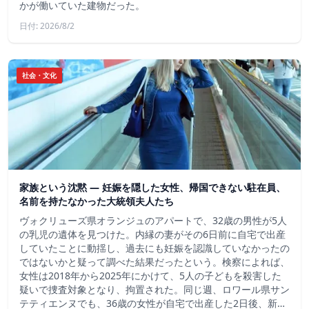
かが働いていた建物だった。
日付: 2026/8/2
社会・文化
家族という沈黙 ― 妊娠を隠した女性、帰国できない駐在員、
名前を持たなかった大統領夫人たち
ヴォクリューズ県オランジュのアパートで、32歳の男性が5人
の乳児の遺体を見つけた。内縁の妻がその6日前に自宅で出産
していたことに動揺し、過去にも妊娠を認識していなかったの
ではないかと疑って調べた結果だったという。検察によれば、
女性は2018年から2025年にかけて、5人の子どもを殺害した
疑いで捜査対象となり、拘置された。同じ週、ロワール県サン
テティエンヌでも、36歳の女性が自宅で出産した2日後、新…