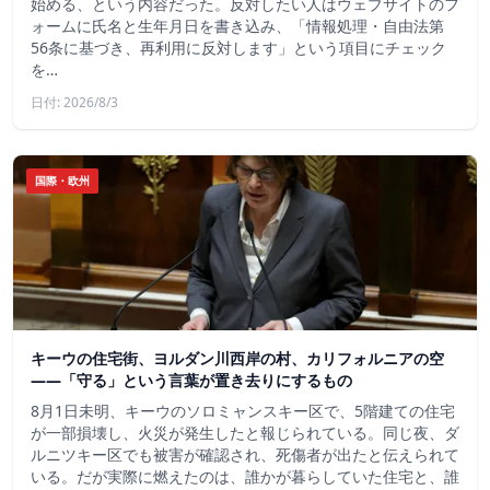
始める、という内容だった。反対したい人はウェブサイトのフ
ォームに氏名と生年月日を書き込み、「情報処理・自由法第
56条に基づき、再利用に反対します」という項目にチェック
を…
日付: 2026/8/3
国際・欧州
キーウの住宅街、ヨルダン川西岸の村、カリフォルニアの空
——「守る」という言葉が置き去りにするもの
8月1日未明、キーウのソロミャンスキー区で、5階建ての住宅
が一部損壊し、火災が発生したと報じられている。同じ夜、ダ
ルニツキー区でも被害が確認され、死傷者が出たと伝えられて
いる。だが実際に燃えたのは、誰かが暮らしていた住宅と、誰