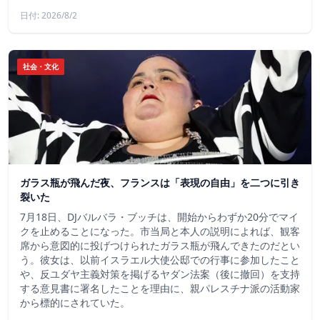
日付: 2026/8/2
社会・文化
ガラス瓶が飛んだ夜、フランスは「表現の自由」を二つに引き
裂いた
7月18日、DJバルバラ・ブッチは、開始からわずか20分でマイ
クを止めることになった。市当局と本人の説明によれば、観客
席から意図的に投げつけられたガラス瓶が飛んできたのだとい
う。彼女は、以前イスラエル大使公邸での行事に参加したこと
や、反ユダヤ主義対策を掲げるヤダン法案（後に撤回）を支持
する意見書に署名したことを理由に、親パレスチナ派の活動家
から標的にされていた。