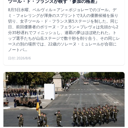
ツール・ド・フランスが映す「参加の格差」
8月5日水曜、ベルヴィル＝アン＝ボジョレーでのゴール。デ
ミ・フォレリングが渾身のスプリントで3人の優勝候補を振り
切り、女子ツール・ド・フランス第5ステージを制した。同じ
日、前回優勝者のポリーヌ・フェラン＝プレヴォは先頭から2
分35秒遅れでフィニッシュし、連覇の夢はほぼ絶たれた。ト
ップ選手たちが山岳ステージで数十秒を削り合う、その同じレ
ースの別の場所では、22歳のソレーヌ・ミュレールが合宿に
ノートパ…
日付: 2026/8/6