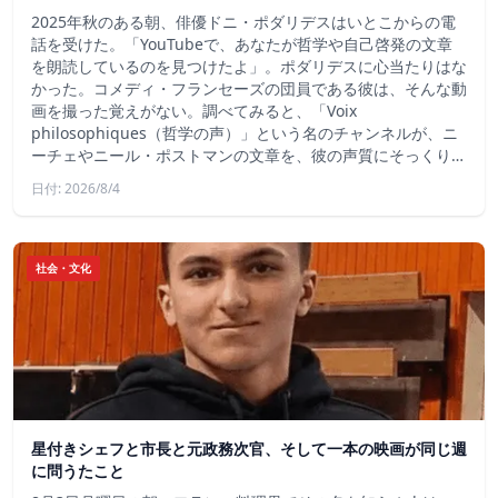
2025年秋のある朝、俳優ドニ・ポダリデスはいとこからの電
話を受けた。「YouTubeで、あなたが哲学や自己啓発の文章
を朗読しているのを見つけたよ」。ポダリデスに心当たりはな
かった。コメディ・フランセーズの団員である彼は、そんな動
画を撮った覚えがない。調べてみると、「Voix
philosophiques（哲学の声）」という名のチャンネルが、ニ
ーチェやニール・ポストマンの文章を、彼の声質にそっくり…
日付: 2026/8/4
社会・文化
星付きシェフと市長と元政務次官、そして一本の映画が同じ週
に問うたこと