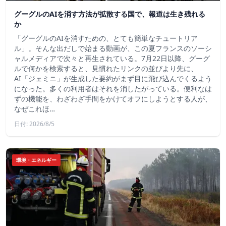
グーグルのAIを消す方法が拡散する国で、報道は生き残れる
か
「グーグルのAIを消すための、とても簡単なチュートリア
ル」。そんな出だしで始まる動画が、この夏フランスのソーシ
ャルメディアで次々と再生されている。7月22日以降、グーグ
ルで何かを検索すると、見慣れたリンクの並びより先に、
AI「ジェミニ」が生成した要約がまず目に飛び込んでくるよう
になった。多くの利用者はそれを消したがっている。便利なは
ずの機能を、わざわざ手間をかけてオフにしようとする人が、
なぜこれほ…
日付: 2026/8/5
環境・エネルギー