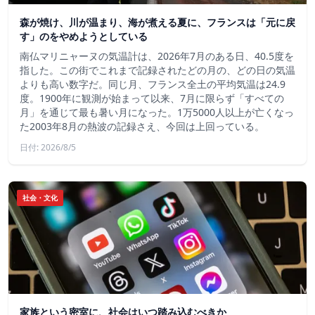
森が焼け、川が温まり、海が煮える夏に、フランスは「元に戻
す」のをやめようとしている
南仏マリニャーヌの気温計は、2026年7月のある日、40.5度を
指した。この街でこれまで記録されたどの月の、どの日の気温
よりも高い数字だ。同じ月、フランス全土の平均気温は24.9
度。1900年に観測が始まって以来、7月に限らず「すべての
月」を通じて最も暑い月になった。1万5000人以上が亡くなっ
た2003年8月の熱波の記録さえ、今回は上回っている。
日付: 2026/8/5
社会・文化
家族という密室に、社会はいつ踏み込むべきか