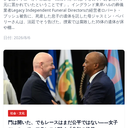
元に置かれていたということです」。イングランド東岸ハルの葬儀
業者Legacy Independent Funeral Directorsの経営者ロバート・
ブッシュ被告に、死産した息子の遺体を託した母ジャスミン・ベバ
リーさんは、法廷でそう告げた。捜索では腐敗した35体の遺体が床
や棚…
日付: 2026/8/6
社会・文化
門は開いた、でもレースはまだ公平ではない――女子