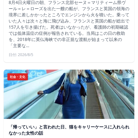
8月4日火曜日の朝、フランス北部セーヌ＝マリティーム県ヴ
ール＝レ＝ローズを出た一艘の船が、フランスと英国の領海の
境界に差しかかったところでエンジンから火を噴いた。乗って
いた人々は次々と海に飛び込み、フランスと英国の船が総出で
157人を引き揚げた。死者はいなかったが、看護師の初期確認
では低体温症の症例が報告されている。当局はこの日の救助
を、2018年に英仏海峡での非正規な渡航が始まって以来の
「主要な…
日付: 2026/8/5
社会・文化
「帰っていい」と言われた日、猫をキャリーケースに入れられ
なかった女性の話