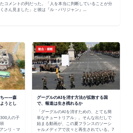
たコメントの列だった。「人を本当に判断していることが分
くさん見ました」と彼は『ル・パリジャン』…
複合・横断
ち——森
グーグルのAIを消す方法が拡散する国
ようとし
で、報道は生き残れるか
「グーグルのAIを消すための、とても簡
300人の子
単なチュートリアル」。そんな出だしで
班
始まる動画が、この夏フランスのソーシ
＝アンリ・マ
ャルメディアで次々と再生されている。7