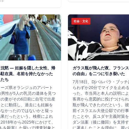
/3
社会・文化
沈黙 ― 妊娠を隠した女性、帰
ガラス瓶が飛んだ夜、フランス
い駐在員、名前を持たなかった
の自由」を二つに引き裂いた
人たち
7月18日、DJバルバラ・ブッ
ューズ県オランジュのアパート
らわずか20分でマイクを止め
の男性が5人の乳児の遺体を見つ
った。市当局と本人の説明によ
縁の妻がその6日前に自宅で出産
客席から意図的に投げつけられ
ことに動揺し、過去にも妊娠を
瓶が飛んできたのだという。彼
いなかったのではないかと疑っ
前イスラエル大使公邸での行事
結果だったという。検察によれ
たことや、反ユダヤ主義対策を
2018年から2025年にかけて、
ダン法案（後に撤回）を支持す
どもを殺害した疑いで捜査対象と
に署名したことを理由に、親パ