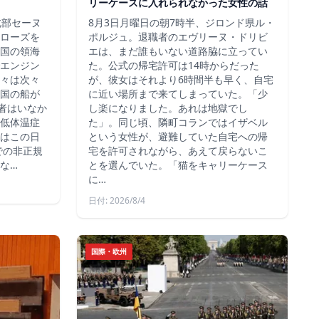
リーケースに入れられなかった女性の話
北部セーヌ
8月3日月曜日の朝7時半、ジロンド県ル・
ローズを
ポルジュ。退職者のエヴリーヌ・ドリビ
国の領海
エは、まだ誰もいない道路脇に立ってい
エンジン
た。公式の帰宅許可は14時からだった
々は次々
が、彼女はそれより6時間半も早く、自宅
国の船が
に近い場所まで来てしまっていた。「少
死者はいなか
し楽になりました。あれは地獄でし
低体温症
た」。同じ頃、隣町コランではイザベル
はこの日
という女性が、避難していた自宅への帰
での非正規
宅を許可されながら、あえて戻らないこ
な…
とを選んでいた。「猫をキャリーケース
に…
日付: 2026/8/4
国際・欧州