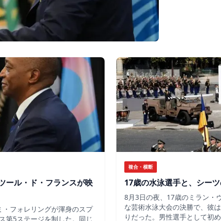
複合・横断
ツール・ド・フランスが映
17歳の水泳選手と、シー
8月3日の夜、17歳のミラン
な芸術水泳大会の決勝で、彼は
ミ・フォレリングが渾身のスプ
りだった。男性選手として初め
ス第5ステージを制した。同じ