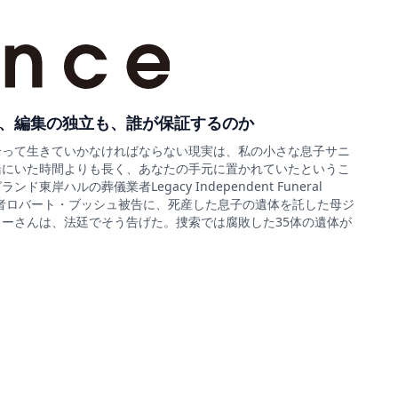
、編集の独立も、誰が保証するのか
合って生きていかなければならない現実は、私の小さな息子サニ
緒にいた時間よりも長く、あなたの手元に置かれていたというこ
ド東岸ハルの葬儀業者Legacy Independent Funeral
sの経営者ロバート・ブッシュ被告に、死産した息子の遺体を託した母ジ
ーさんは、法廷でそう告げた。捜索では腐敗した35体の遺体が