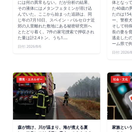
には何の異常もない。だが分析の結果、
体となっ
その液体にはメタンフェタミンが溶け込
た40歳の
んでいた。ここから始まった追跡は、同
たのは15
じ年の7月10日、スペイン・バルセロナ近
ー、警察
郊の人里離れた敷地にある秘密研究所へ
そして特殊
とたどり着く。7件の家宅捜索で押収され
長の妻を
た量は計2.4トン、うち1.…
逃走した
ーム県で
日付: 2026/8/6
日付: 2026/8
環境・エネルギー
社会・文化
森が焼け、川が温まり、海が煮える夏
家族とい