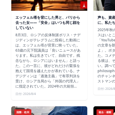
エッフェル塔を背にした男と、パリから
声も、資
去った女——「安全」はいつも同じ顔を
に、私た
していない
2025年
8月3日、ロシアの反体制派ボリス・ナデ
スはいと
ジディンがテレグラムに投稿した動画に
「YouT
は、エッフェル塔が背景に映っていた。
の文章を
63歳の元下院議員は「良いニュースがあ
よ」。ポ
ります。私は生きていて、自由です。残
た。コメ
念ながら、ロシアにはいません」と語っ
る彼は、
た。この一言に、彼がどれだけの緊張を
い。調べて
抱えて国境を越えたかが表れている。ナ
philos
デジディンは「過激主義」で有罪判決を
のチャン
受け、ロシア当局から「外国の代理人」
ストマン
に指定されていた。2024年の大統領…
日付: 2026/8
日付: 2026/8/4
国際・欧州
複合・横断