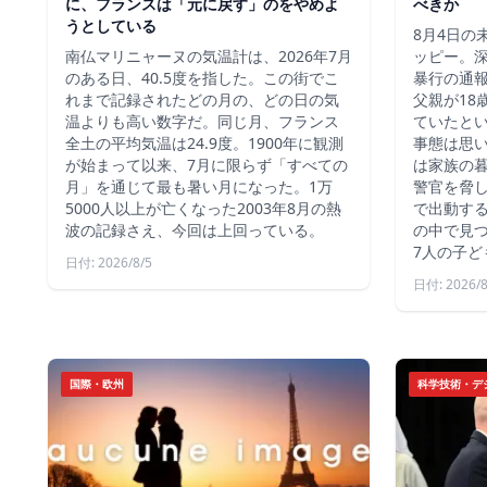
に、フランスは「元に戻す」のをやめよ
べきか
うとしている
8月4日の
南仏マリニャーヌの気温計は、2026年7月
ッピー。深
のある日、40.5度を指した。この街でこ
暴行の通報
れまで記録されたどの月の、どの日の気
父親が18
温よりも高い数字だ。同じ月、フランス
ていたと
全土の平均気温は24.9度。1900年に観測
事態は思
が始まって以来、7月に限らず「すべての
は家族の
月」を通じて最も暑い月になった。1万
警官を脅し
5000人以上が亡くなった2003年8月の熱
で出動す
波の記録さえ、今回は上回っている。
の中で見つ
7人の子ど
日付: 2026/8/5
日付: 2026/8
国際・欧州
科学技術・デ