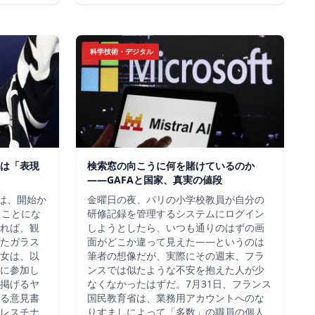
科学技術・デジタル
は「表現
検索窓の向こうに何を賭けているのか
——GAFAと国家、真実の値段
チは、開始か
金曜日の夜、パリの小学校教員が自分の
ることにな
研修記録を管理するシステムにログイン
れば、観
しようとしたら、いつも通りのはずの画
たガラス
面がどこか違って見えた——というのは
女は、以
筆者の想像だが、実際にその週末、フラ
に参加し
ンスでは似たような不安を抱えた人が少
掲げるヤ
なくなかったはずだ。7月31日、フランス
る意見書
国民教育省は、業務用アカウントへのな
レスチナ
りすましによって「多数」の職員の個人