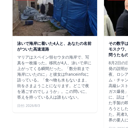
泳いで海岸に着いた4人と、あなたの名前
その数字
がついた高速道路
モスクワ、
問うたも
マリアはスペイン領セウタの海岸で、写
真を一枚撮った。移民が4人、泳いで岸に
8月2日の
上がってくる瞬間だった。「数分前まで
発の説明
海岸にいたのに」と彼女はfranceinfoに
夜、ロシ
語っている。「食べ物も水もないまま、
ム・チャ
街をさまようことになります。どこで夜
高級レス
を過ごすのでしょうか」。この問いに、
ガス爆発
答えを持っている人は誰もいない。
に、話は
た手製の
日付: 2026/8/3
ろうとし
た。死者3
界の要人