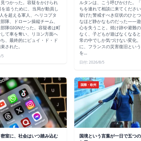
て見つかった。容疑をかけられ
ルタンは、こう呼びかけた。「
男を追うために、当局が動員し
ちを連れて相談に来てください
4人を超える軍人、ヘリコプタ
挙げた警戒すべき症状のひとつ
犬部隊、ドローン操縦チーム、
なほど静かなものだった――遊
部隊GIGNだった。容疑者は町
心を失うこと。焼け跡や避難の
脅して車を奪い、リヨン方面へ
なく、子どもが遊ばなくなると
のち、最終的にピュイ・ド・ド
常の中でしか気づけない変化。
拘束された。
に、フランスの災害復旧という
を…
/5
日付: 2026/8/5
国際・欧州
う密室に、社会はいつ踏み込む
国境という言葉が一日で五つの