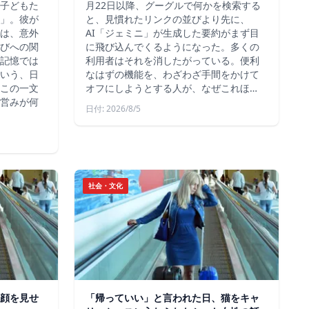
子どもた
月22日以降、グーグルで何かを検索する
」。彼が
と、見慣れたリンクの並びより先に、
は、意外
AI「ジェミニ」が生成した要約がまず目
びへの関
に飛び込んでくるようになった。多くの
記憶では
利用者はそれを消したがっている。便利
いう、日
なはずの機能を、わざわざ手間をかけて
この一文
オフにしようとする人が、なぜこれほ…
営みが何
日付: 2026/8/5
社会・文化
顔を見せ
「帰っていい」と言われた日、猫をキャ