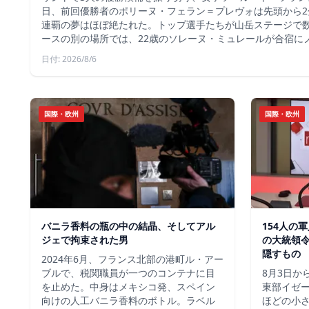
日、前回優勝者のポリーヌ・フェラン＝プレヴォは先頭から2
連覇の夢はほぼ絶たれた。トップ選手たちが山岳ステージで
ースの別の場所では、22歳のソレーヌ・ミュレールが合宿に
日付: 2026/8/6
国際・欧州
国際・欧州
バニラ香料の瓶の中の結晶、そしてアル
154人の
ジェで拘束された男
の大統領
隠すもの
2024年6月、フランス北部の港町ル・アー
ブルで、税関職員が一つのコンテナに目
8月3日か
を止めた。中身はメキシコ発、スペイン
東部イゼー
向けの人工バニラ香料のボトル。ラベル
ほどの小さ