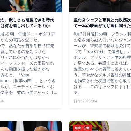
産も、親しさも複製できる時代
星付きシェフと市長と元政務次
ちは何を差し出しているのか
て一本の映画が同じ週に問うた
秋のある朝、俳優ドニ・ポダリデ
8月3日月曜日の朝、フランス
こからの電話を受けた。
の名を知らぬ人はいないジャン
ubeで、あなたが哲学や自己啓発
ールが、警察署で聴取を受けて
朗読しているのを見つけた
つて「Top Chef」で優勝し
ダリデスに心当たりはなかっ
ホテル、プラザ・アテネの料理
ディ・フランセーズの団員であ
た男である。弁護士によれば、
そんな動画を撮った覚えがな
査員のすべての質問に答えてい
みると、「Voix
う。華やかなグルメ番組の常連
ophiques（哲学の声）」という名
を拘束された状態で朝から取り
ネルが、ニーチェやニール・ポ
ける――このギャップにまず目
の文章を、彼の声質にそっくり…
る。
/4
日付: 2026/8/4
経済・労働