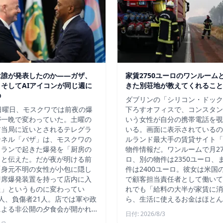
は誰が発表したのか——ガザ、
家賃2750ユーロのワンルーム
そしてAIアイコンが同じ週に
きた別荘地が教えてくれること
の
ダブリンの「シリコン・ドック
日曜日、モスクワでは前夜の爆
下ろすオフィスで、コンスタン
が一晩で変わっていた。土曜の
いう女性が自分の携帯電話を覗
ア当局に近いとされるテレグラ
いる。画面に表示されているの
ンネル「バザ」は、モスクワの
ルランド最大手の賃貸サイト「D
トランで起きた爆発を「厨房の
物件情報だ。ワンルームで月27
」と伝えた。だが夜が明ける前
ロ、別の物件は2350ユーロ、
「身元不明の女性が小包に隠し
件は2400ユーロ。彼女は米国
即席爆発装置を持って店内に入
で顧客担当責任者として働いて
た」というものに変わってい
れでも「給料の大半が家賃に消
人、負傷者21人。店では軍や政
ら、生活に使えるお金はほとん
による非公開の夕食会が開かれ…
日付: 2026/8/3