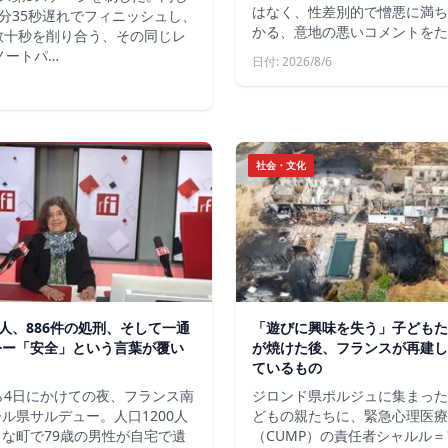
はなく、性差別的で憎悪に満ち
分35秒遅れでフィニッシュし、
かる、意地の悪いコメントをた
数十秒を削り合う、その同じレ
ノートパ…
日付: 2026/8/6
社会・文化
軍人、886件の処刑、そして一通
「遊びに興味を失う」子どもた
令ー「安全」という言葉が覆い
が焼けた後、フランスが再建し
ているもの
ら4日にかけての夜、フランス南
ジロンド県ポルジュに集まった
ル県サルデュー。人口1200人
どもの親たちに、緊急心理医療
な町で79歳の男性が自宅で遺
（CUMP）の責任者シャルル