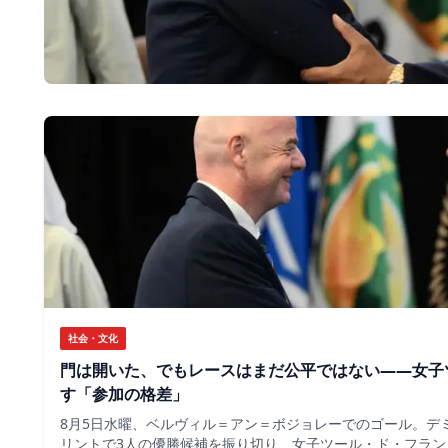
社会・文化
門は開いた、でもレースはまだ公平ではない――女子
す「参加の格差」
8月5日水曜、ベルヴィル＝アン＝ボジョレーでのゴール。デ
リントで3人の優勝候補を振り切り、女子ツール・ド・フラン