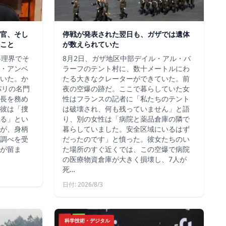
官、そし
停戦が発表された翌日も、ガザでは遺体
こと
が数えられていた
料理界でそ
8月2日、ガザ地区中部デイル・アル・バ
・アンベ
ラーフのテント村に、数十メートルにわ
いた。か
たる大きなクレーターができていた。前
、パリの名門
夜の空爆の跡だ。ここで暮らしていた女
長を務め
性はフランスの記者に「私たちのテント
彼は「捜
は破壊され、何も残っていません」と語
る」とい
り、別の女性は「病院と薬品倉庫の隣で
が、身柄
暮らしていました。安全区域にいるはず
調べを受
だったのです」と憤った。彼女たちのい
が留ま
た場所のすぐ近くでは、この空爆で病院
の医療物資倉庫が大きく損壊し、7人が
死…
日付: 2026/8/3
科学技術・デジタル