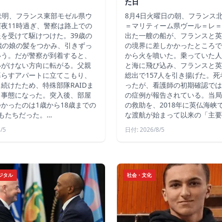
た日
未明、フランス東部モゼル県ウ
8月4日火曜日の朝、フランス
夜11時過ぎ、警察は路上での
＝マリティーム県ヴール＝レ＝
を受けて駆けつけた。39歳の
出た一艘の船が、フランスと英
歳の娘の髪をつかみ、引きずっ
の境界に差しかかったところで
いう。だが警察が到着すると、
から火を噴いた。乗っていた人
いがけない方向に転がる。父親
と海に飛び込み、フランスと英
暮らすアパートに立てこもり、
総出で157人を引き揚げた。
続けたため、特殊部隊RAIDま
ったが、看護師の初期確認では
る事態になった。突入後、部屋
の症例が報告されている。当局
かったのは1歳から18歳までの
の救助を、2018年に英仏海峡
もたちだった。…
な渡航が始まって以来の「主要
/5
日付: 2026/8/5
ジタル
社会・文化