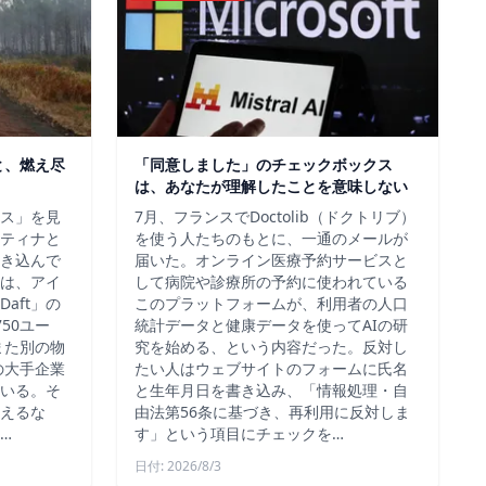
と、燃え尽
「同意しました」のチェックボックス
は、あなたが理解したことを意味しない
ス」を見
7月、フランスでDoctolib（ドクトリブ）
ティナと
を使う人たちのもとに、一通のメールが
き込んで
届いた。オンライン医療予約サービスと
は、アイ
して病院や診療所の予約に使われている
aft」の
このプラットフォームが、利用者の人口
50ユー
統計データと健康データを使ってAIの研
また別の物
究を始める、という内容だった。反対し
の大手企業
たい人はウェブサイトのフォームに氏名
いる。そ
と生年月日を書き込み、「情報処理・自
えるな
由法第56条に基づき、再利用に反対しま
…
す」という項目にチェックを…
日付: 2026/8/3