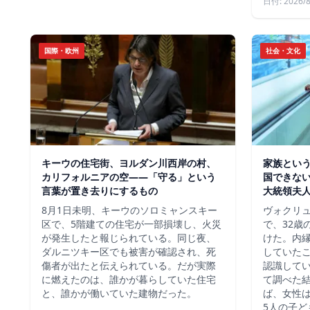
日付: 2026/8
国際・欧州
社会・文化
キーウの住宅街、ヨルダン川西岸の村、
家族という
カリフォルニアの空——「守る」という
国できな
言葉が置き去りにするもの
大統領夫
8月1日未明、キーウのソロミャンスキー
ヴォクリ
区で、5階建ての住宅が一部損壊し、火災
で、32歳
が発生したと報じられている。同じ夜、
けた。内
ダルニツキー区でも被害が確認され、死
していた
傷者が出たと伝えられている。だが実際
認識して
に燃えたのは、誰かが暮らしていた住宅
て調べた
と、誰かが働いていた建物だった。
ば、女性は
5人の子