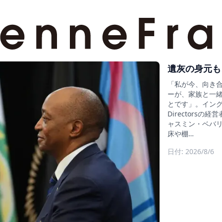
遺灰の身元も
「私が今、向き
ーが、家族と一
とです」。イングラン
Director
ャスミン・ベバリ
床や棚…
日付: 2026/8/6