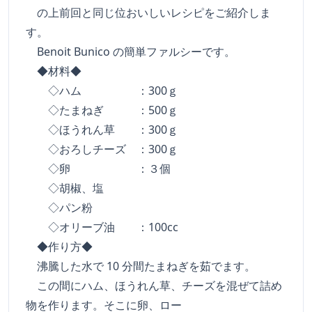
の上前回と同じ位おいしいレシピをご紹介しま
す。
Benoit Bunico の簡単ファルシーです。
◆材料◆
◇ハム ：300ｇ
◇たまねぎ ：500ｇ
◇ほうれん草 ：300ｇ
◇おろしチーズ ：300ｇ
◇卵 ：３個
◇胡椒、塩
◇パン粉
◇オリーブ油 ：100cc
◆作り方◆
沸騰した水で 10 分間たまねぎを茹でます。
この間にハム、ほうれん草、チーズを混ぜて詰め
物を作ります。そこに卵、ロー