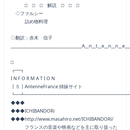
□ □ □ 解説 □ □ □
◇ファルシー
詰め物料理
◇翻訳：赤木 信子
___________________________________A__n__t__e__n__n__e__
□
┏━
I N F O R M A T I O N
┃５┃AntenneFrance 姉妹サイト
┗━┻━━━━━━━━━━━━━━━━━━━━━━
◆◆◆
◆◆◆ICHIBANDORi
◆◆◆http://www.masahiro.net/ICHIBANDORi/
フランスの音楽や映画などを主に取り扱った