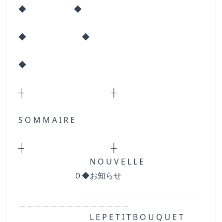
◆ ◆
◆ ◆
◆
┼ ┼
S O M M A I R E
┼ ┼
N O U V E L L E
０◆お知らせ
＿＿＿＿＿＿＿＿＿＿＿＿＿＿＿
＿＿＿＿＿＿＿＿＿＿＿＿＿＿
L E P E T I T B O U Q U E T