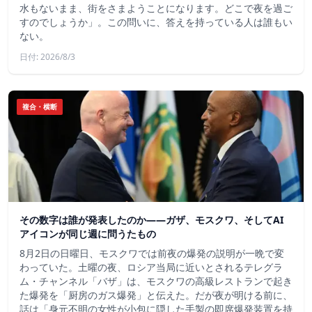
水もないまま、街をさまようことになります。どこで夜を過ご
すのでしょうか」。この問いに、答えを持っている人は誰もい
ない。
日付: 2026/8/3
複合・横断
その数字は誰が発表したのか——ガザ、モスクワ、そしてAI
アイコンが同じ週に問うたもの
8月2日の日曜日、モスクワでは前夜の爆発の説明が一晩で変
わっていた。土曜の夜、ロシア当局に近いとされるテレグラ
ム・チャンネル「バザ」は、モスクワの高級レストランで起き
た爆発を「厨房のガス爆発」と伝えた。だが夜が明ける前に、
話は「身元不明の女性が小包に隠した手製の即席爆発装置を持