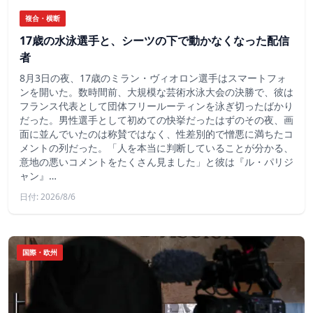
複合・横断
17歳の水泳選手と、シーツの下で動かなくなった配信
者
8月3日の夜、17歳のミラン・ヴィオロン選手はスマートフォ
ンを開いた。数時間前、大規模な芸術水泳大会の決勝で、彼は
フランス代表として団体フリールーティンを泳ぎ切ったばかり
だった。男性選手として初めての快挙だったはずのその夜、画
面に並んでいたのは称賛ではなく、性差別的で憎悪に満ちたコ
メントの列だった。「人を本当に判断していることが分かる、
意地の悪いコメントをたくさん見ました」と彼は『ル・パリジ
ャン』…
日付: 2026/8/6
国際・欧州