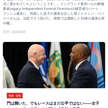
元に置かれていたということです」。イングランド東岸ハルの葬儀
業者Legacy Independent Funeral Directorsの経営者ロバート・
ブッシュ被告に、死産した息子の遺体を託した母ジャスミン・ベバ
リーさんは、法廷でそう告げた。捜索では腐敗した35体の遺体が床
や棚…
日付: 2026/8/6
社会・文化
門は開いた、でもレースはまだ公平ではない――女子