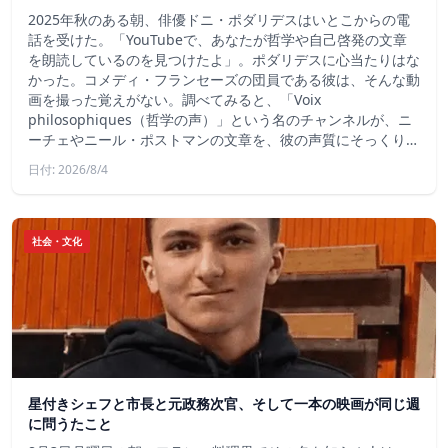
2025年秋のある朝、俳優ドニ・ポダリデスはいとこからの電
話を受けた。「YouTubeで、あなたが哲学や自己啓発の文章
を朗読しているのを見つけたよ」。ポダリデスに心当たりはな
かった。コメディ・フランセーズの団員である彼は、そんな動
画を撮った覚えがない。調べてみると、「Voix
philosophiques（哲学の声）」という名のチャンネルが、ニ
ーチェやニール・ポストマンの文章を、彼の声質にそっくり…
日付: 2026/8/4
社会・文化
星付きシェフと市長と元政務次官、そして一本の映画が同じ週
に問うたこと