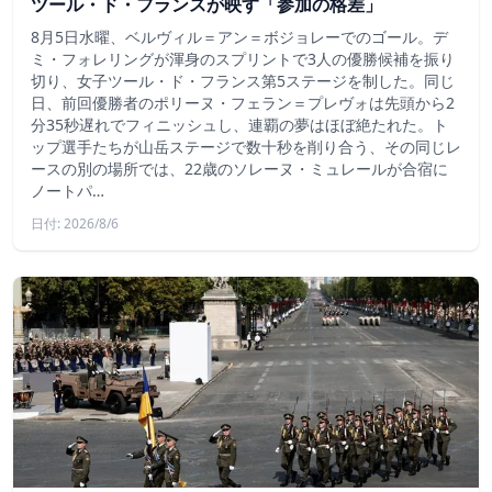
ツール・ド・フランスが映す「参加の格差」
8月5日水曜、ベルヴィル＝アン＝ボジョレーでのゴール。デ
ミ・フォレリングが渾身のスプリントで3人の優勝候補を振り
切り、女子ツール・ド・フランス第5ステージを制した。同じ
日、前回優勝者のポリーヌ・フェラン＝プレヴォは先頭から2
分35秒遅れでフィニッシュし、連覇の夢はほぼ絶たれた。ト
ップ選手たちが山岳ステージで数十秒を削り合う、その同じレ
ースの別の場所では、22歳のソレーヌ・ミュレールが合宿に
ノートパ…
日付: 2026/8/6