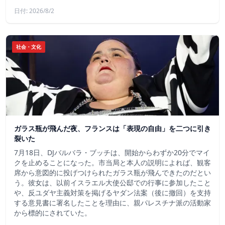
日付: 2026/8/2
社会・文化
ガラス瓶が飛んだ夜、フランスは「表現の自由」を二つに引き
裂いた
7月18日、DJバルバラ・ブッチは、開始からわずか20分でマイ
クを止めることになった。市当局と本人の説明によれば、観客
席から意図的に投げつけられたガラス瓶が飛んできたのだとい
う。彼女は、以前イスラエル大使公邸での行事に参加したこと
や、反ユダヤ主義対策を掲げるヤダン法案（後に撤回）を支持
する意見書に署名したことを理由に、親パレスチナ派の活動家
から標的にされていた。