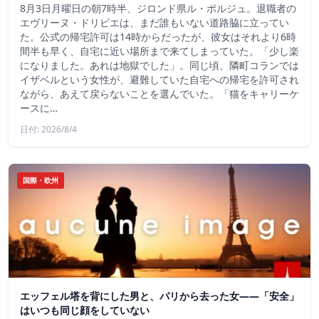
8月3日月曜日の朝7時半、ジロンド県ル・ポルジュ。退職者の
エヴリーヌ・ドリビエは、まだ誰もいない道路脇に立ってい
た。公式の帰宅許可は14時からだったが、彼女はそれより6時
間半も早く、自宅に近い場所まで来てしまっていた。「少し楽
になりました。あれは地獄でした」。同じ頃、隣町コランでは
イザベルという女性が、避難していた自宅への帰宅を許可され
ながら、あえて戻らないことを選んでいた。「猫をキャリーケ
ースに…
日付: 2026/8/4
国際・欧州
エッフェル塔を背にした男と、パリから去った女——「安全」
はいつも同じ顔をしていない