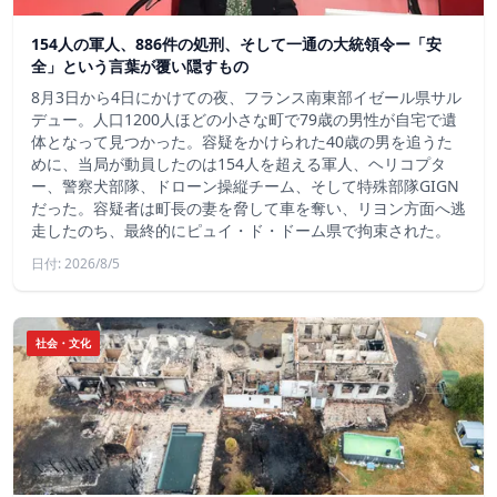
154人の軍人、886件の処刑、そして一通の大統領令ー「安
全」という言葉が覆い隠すもの
8月3日から4日にかけての夜、フランス南東部イゼール県サル
デュー。人口1200人ほどの小さな町で79歳の男性が自宅で遺
体となって見つかった。容疑をかけられた40歳の男を追うた
めに、当局が動員したのは154人を超える軍人、ヘリコプタ
ー、警察犬部隊、ドローン操縦チーム、そして特殊部隊GIGN
だった。容疑者は町長の妻を脅して車を奪い、リヨン方面へ逃
走したのち、最終的にピュイ・ド・ドーム県で拘束された。
日付: 2026/8/5
社会・文化