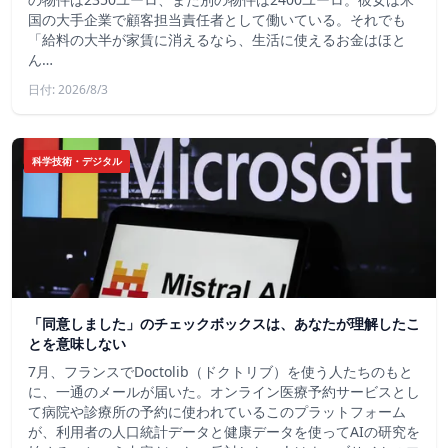
国の大手企業で顧客担当責任者として働いている。それでも
「給料の大半が家賃に消えるなら、生活に使えるお金はほと
ん…
日付: 2026/8/3
科学技術・デジタル
「同意しました」のチェックボックスは、あなたが理解したこ
とを意味しない
7月、フランスでDoctolib（ドクトリブ）を使う人たちのもと
に、一通のメールが届いた。オンライン医療予約サービスとし
て病院や診療所の予約に使われているこのプラットフォーム
が、利用者の人口統計データと健康データを使ってAIの研究を