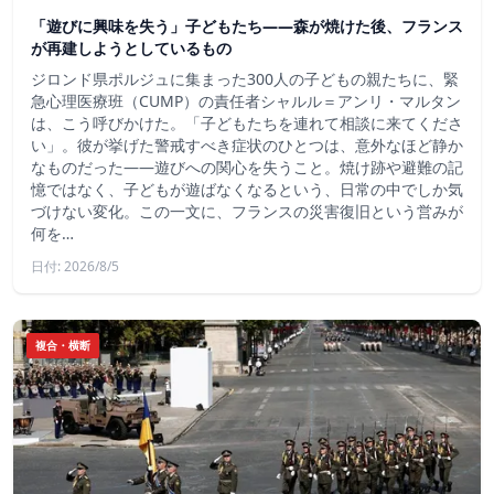
「遊びに興味を失う」子どもたち——森が焼けた後、フランス
が再建しようとしているもの
ジロンド県ポルジュに集まった300人の子どもの親たちに、緊
急心理医療班（CUMP）の責任者シャルル＝アンリ・マルタン
は、こう呼びかけた。「子どもたちを連れて相談に来てくださ
い」。彼が挙げた警戒すべき症状のひとつは、意外なほど静か
なものだった――遊びへの関心を失うこと。焼け跡や避難の記
憶ではなく、子どもが遊ばなくなるという、日常の中でしか気
づけない変化。この一文に、フランスの災害復旧という営みが
何を…
日付: 2026/8/5
複合・横断