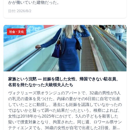
かが働いていた建物だった。
日付: 2026/8/2
社会・文化
家族という沈黙 ― 妊娠を隠した女性、帰国できない駐在員、
名前を持たなかった大統領夫人たち
ヴォクリューズ県オランジュのアパートで、32歳の男性が5人
の乳児の遺体を見つけた。内縁の妻がその6日前に自宅で出産
していたことに動揺し、過去にも妊娠を認識していなかったの
ではないかと疑って調べた結果だったという。検察によれば、
女性は2018年から2025年にかけて、5人の子どもを殺害した
疑いで捜査対象となり、拘置された。同じ週、ロワール県サン
テティエンヌでも、36歳の女性が自宅で出産した2日後、新…