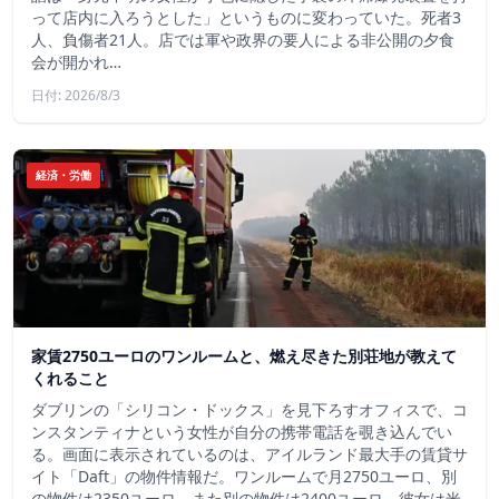
って店内に入ろうとした」というものに変わっていた。死者3
人、負傷者21人。店では軍や政界の要人による非公開の夕食
会が開かれ…
日付: 2026/8/3
経済・労働
家賃2750ユーロのワンルームと、燃え尽きた別荘地が教えて
くれること
ダブリンの「シリコン・ドックス」を見下ろすオフィスで、コ
ンスタンティナという女性が自分の携帯電話を覗き込んでい
る。画面に表示されているのは、アイルランド最大手の賃貸サ
イト「Daft」の物件情報だ。ワンルームで月2750ユーロ、別
の物件は2350ユーロ、また別の物件は2400ユーロ。彼女は米