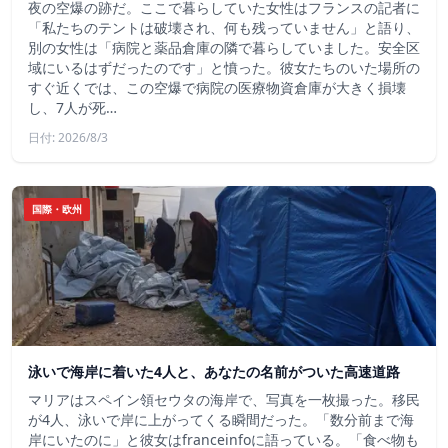
夜の空爆の跡だ。ここで暮らしていた女性はフランスの記者に
「私たちのテントは破壊され、何も残っていません」と語り、
別の女性は「病院と薬品倉庫の隣で暮らしていました。安全区
域にいるはずだったのです」と憤った。彼女たちのいた場所の
すぐ近くでは、この空爆で病院の医療物資倉庫が大きく損壊
し、7人が死…
日付: 2026/8/3
国際・欧州
泳いで海岸に着いた4人と、あなたの名前がついた高速道路
マリアはスペイン領セウタの海岸で、写真を一枚撮った。移民
が4人、泳いで岸に上がってくる瞬間だった。「数分前まで海
岸にいたのに」と彼女はfranceinfoに語っている。「食べ物も