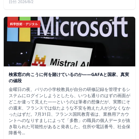
日付: 2026/8/2
科学技術・デジタル
検索窓の向こうに何を賭けているのか——GAFAと国家、真実
の値段
金曜日の夜、パリの小学校教員が自分の研修記録を管理するシ
ステムにログインしようとしたら、いつも通りのはずの画面が
どこか違って見えた——というのは筆者の想像だが、実際にそ
の週末、フランスでは似たような不安を抱えた人が少なくなか
ったはずだ。7月31日、フランス国民教育省は、業務用アカウ
ントへのなりすましによって「多数」の職員の個人データが抜
き取られた可能性があると発表した。住所や電話番号、社会保
障番号…