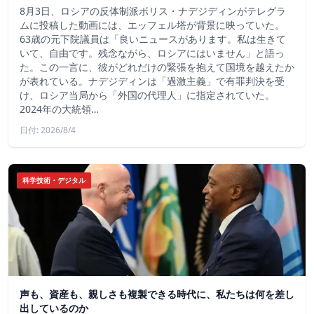
8月3日、ロシアの反体制派ボリス・ナデジディンがテレグラ
ムに投稿した動画には、エッフェル塔が背景に映っていた。
63歳の元下院議員は「良いニュースがあります。私は生きて
いて、自由です。残念ながら、ロシアにはいません」と語っ
た。この一言に、彼がどれだけの緊張を抱えて国境を越えたか
が表れている。ナデジディンは「過激主義」で有罪判決を受
け、ロシア当局から「外国の代理人」に指定されていた。
2024年の大統領…
日付: 2026/8/4
科学技術・デジタル
声も、資産も、親しさも複製できる時代に、私たちは何を差し
出しているのか