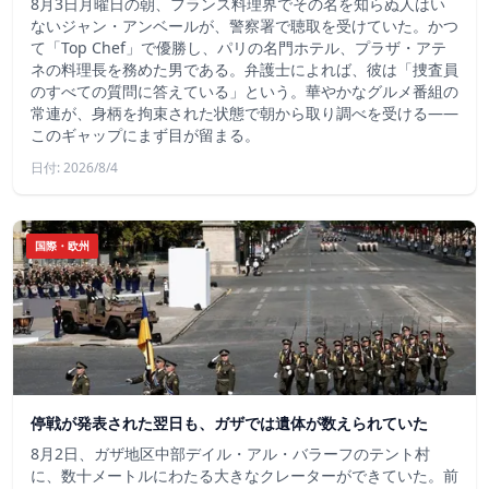
8月3日月曜日の朝、フランス料理界でその名を知らぬ人はい
ないジャン・アンベールが、警察署で聴取を受けていた。かつ
て「Top Chef」で優勝し、パリの名門ホテル、プラザ・アテ
ネの料理長を務めた男である。弁護士によれば、彼は「捜査員
のすべての質問に答えている」という。華やかなグルメ番組の
常連が、身柄を拘束された状態で朝から取り調べを受ける――
このギャップにまず目が留まる。
日付: 2026/8/4
国際・欧州
停戦が発表された翌日も、ガザでは遺体が数えられていた
8月2日、ガザ地区中部デイル・アル・バラーフのテント村
に、数十メートルにわたる大きなクレーターができていた。前