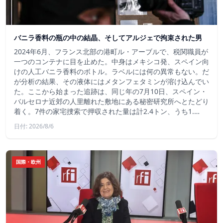
バニラ香料の瓶の中の結晶、そしてアルジェで拘束された男
2024年6月、フランス北部の港町ル・アーブルで、税関職員が
一つのコンテナに目を止めた。中身はメキシコ発、スペイン向
けの人工バニラ香料のボトル。ラベルには何の異常もない。だ
が分析の結果、その液体にはメタンフェタミンが溶け込んでい
た。ここから始まった追跡は、同じ年の7月10日、スペイン・
バルセロナ近郊の人里離れた敷地にある秘密研究所へとたどり
着く。7件の家宅捜索で押収された量は計2.4トン、うち1.…
日付: 2026/8/6
国際・欧州