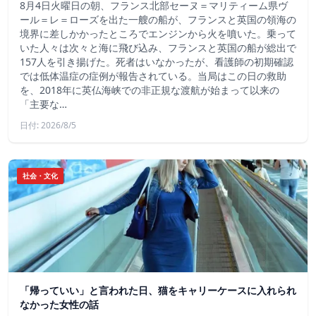
8月4日火曜日の朝、フランス北部セーヌ＝マリティーム県ヴ
ール＝レ＝ローズを出た一艘の船が、フランスと英国の領海の
境界に差しかかったところでエンジンから火を噴いた。乗って
いた人々は次々と海に飛び込み、フランスと英国の船が総出で
157人を引き揚げた。死者はいなかったが、看護師の初期確認
では低体温症の症例が報告されている。当局はこの日の救助
を、2018年に英仏海峡での非正規な渡航が始まって以来の
「主要な…
日付: 2026/8/5
社会・文化
「帰っていい」と言われた日、猫をキャリーケースに入れられ
なかった女性の話