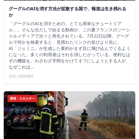
グーグルのAIを消す方法が拡散する国で、報道は生き残れる
か
「グーグルのAIを消すための、とても簡単なチュートリア
ル」。そんな出だしで始まる動画が、この夏フランスのソーシ
ャルメディアで次々と再生されている。7月22日以降、グーグ
ルで何かを検索すると、見慣れたリンクの並びより先に、
AI「ジェミニ」が生成した要約がまず目に飛び込んでくるよう
になった。多くの利用者はそれを消したがっている。便利なは
ずの機能を、わざわざ手間をかけてオフにしようとする人が、
なぜこれほ…
日付: 2026/8/5
環境・エネルギー