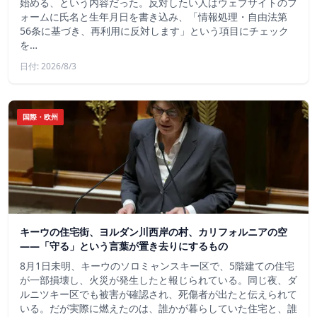
始める、という内容だった。反対したい人はウェブサイトのフ
ォームに氏名と生年月日を書き込み、「情報処理・自由法第
56条に基づき、再利用に反対します」という項目にチェック
を…
日付: 2026/8/3
国際・欧州
キーウの住宅街、ヨルダン川西岸の村、カリフォルニアの空
——「守る」という言葉が置き去りにするもの
8月1日未明、キーウのソロミャンスキー区で、5階建ての住宅
が一部損壊し、火災が発生したと報じられている。同じ夜、ダ
ルニツキー区でも被害が確認され、死傷者が出たと伝えられて
いる。だが実際に燃えたのは、誰かが暮らしていた住宅と、誰