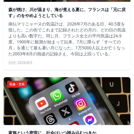
森が焼け、川が温まり、海が煮える夏に、フランスは「元に戻
す」のをやめようとしている
南仏マリニャーヌの気温計は、2026年7月のある日、40.5度を
指した。この街でこれまで記録されたどの月の、どの日の気温
よりも高い数字だ。同じ月、フランス全土の平均気温は24.9
度。1900年に観測が始まって以来、7月に限らず「すべての
月」を通じて最も暑い月になった。1万5000人以上が亡くなっ
た2003年8月の熱波の記録さえ、今回は上回っている。
日付: 2026/8/5
社会・文化
家族という密室に、社会はいつ踏み込むべきか