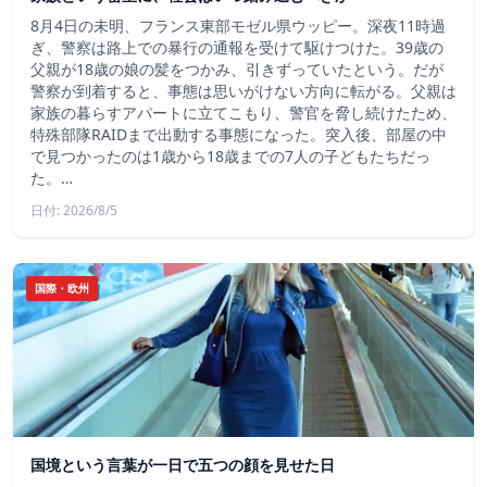
8月4日の未明、フランス東部モゼル県ウッピー。深夜11時過
ぎ、警察は路上での暴行の通報を受けて駆けつけた。39歳の
父親が18歳の娘の髪をつかみ、引きずっていたという。だが
警察が到着すると、事態は思いがけない方向に転がる。父親は
家族の暮らすアパートに立てこもり、警官を脅し続けたため、
特殊部隊RAIDまで出動する事態になった。突入後、部屋の中
で見つかったのは1歳から18歳までの7人の子どもたちだっ
た。…
日付: 2026/8/5
国際・欧州
国境という言葉が一日で五つの顔を見せた日