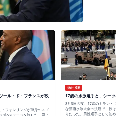
複合・横断
ツール・ド・フランスが映
17歳の水泳選手と、シー
8月3日の夜、17歳のミラン
な芸術水泳大会の決勝で、彼は
ミ・フォレリングが渾身のスプ
りだった。男性選手として初め
ス第5ステージを制した。同じ