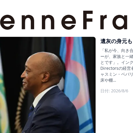
遺灰の身元も
「私が今、向き
ーが、家族と一
とです」。イングラン
Director
ャスミン・ベバリ
床や棚…
日付: 2026/8/6