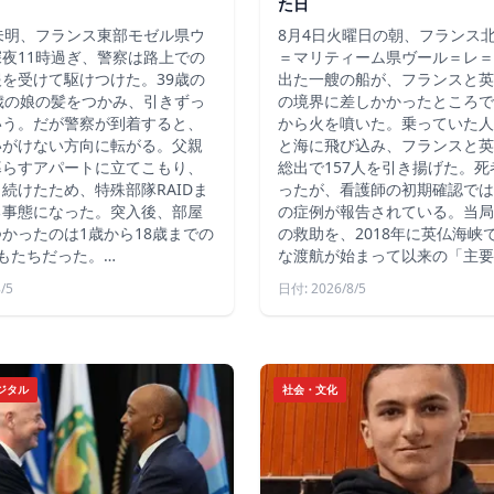
た日
未明、フランス東部モゼル県ウ
8月4日火曜日の朝、フランス
夜11時過ぎ、警察は路上での
＝マリティーム県ヴール＝レ＝
を受けて駆けつけた。39歳の
出た一艘の船が、フランスと英
歳の娘の髪をつかみ、引きずっ
の境界に差しかかったところで
いう。だが警察が到着すると、
から火を噴いた。乗っていた人
いがけない方向に転がる。父親
と海に飛び込み、フランスと英
暮らすアパートに立てこもり、
総出で157人を引き揚げた。
続けたため、特殊部隊RAIDま
ったが、看護師の初期確認では
る事態になった。突入後、部屋
の症例が報告されている。当局
かったのは1歳から18歳までの
の救助を、2018年に英仏海峡
もたちだった。…
な渡航が始まって以来の「主要
/5
日付: 2026/8/5
ジタル
社会・文化