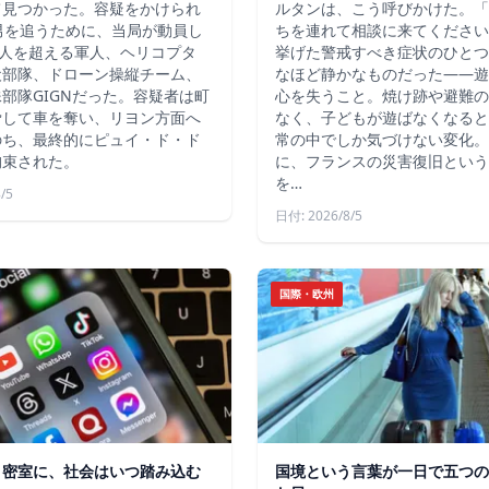
て見つかった。容疑をかけられ
ルタンは、こう呼びかけた。「
男を追うために、当局が動員し
ちを連れて相談に来てください
4人を超える軍人、ヘリコプタ
挙げた警戒すべき症状のひとつ
犬部隊、ドローン操縦チーム、
なほど静かなものだった――遊
部隊GIGNだった。容疑者は町
心を失うこと。焼け跡や避難の
脅して車を奪い、リヨン方面へ
なく、子どもが遊ばなくなると
のち、最終的にピュイ・ド・ド
常の中でしか気づけない変化。
拘束された。
に、フランスの災害復旧という
を…
/5
日付: 2026/8/5
国際・欧州
う密室に、社会はいつ踏み込む
国境という言葉が一日で五つの