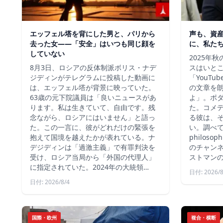
エッフェル塔を背にした男と、パリから
声も、資
去った女——「安全」はいつも同じ顔を
に、私た
していない
2025年
8月3日、ロシアの反体制派ボリス・ナデ
スはいと
ジディンがテレグラムに投稿した動画に
「YouT
は、エッフェル塔が背景に映っていた。
の文章を
63歳の元下院議員は「良いニュースがあ
よ」。ポ
ります。私は生きていて、自由です。残
た。コメ
念ながら、ロシアにはいません」と語っ
る彼は、
た。この一言に、彼がどれだけの緊張を
い。調べて
抱えて国境を越えたかが表れている。ナ
philos
デジディンは「過激主義」で有罪判決を
のチャン
受け、ロシア当局から「外国の代理人」
ストマン
に指定されていた。2024年の大統領…
日付: 2026/8
日付: 2026/8/4
国際・欧州
複合・横断