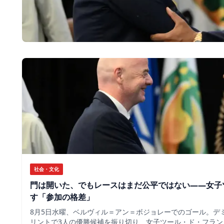
社会・文化
門は開いた、でもレースはまだ公平ではない――女子
す「参加の格差」
8月5日水曜、ベルヴィル＝アン＝ボジョレーでのゴール。デ
リントで3人の優勝候補を振り切り、女子ツール・ド・フラン