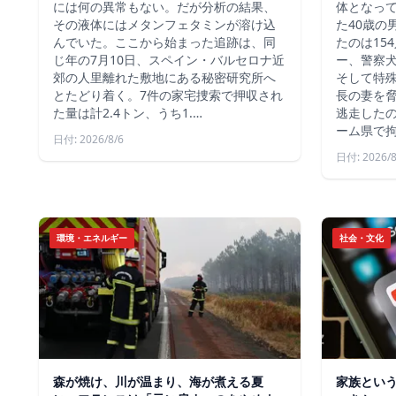
には何の異常もない。だが分析の結果、
体となっ
その液体にはメタンフェタミンが溶け込
た40歳の
んでいた。ここから始まった追跡は、同
たのは15
じ年の7月10日、スペイン・バルセロナ近
ー、警察
郊の人里離れた敷地にある秘密研究所へ
そして特殊
とたどり着く。7件の家宅捜索で押収され
長の妻を
た量は計2.4トン、うち1.…
逃走した
ーム県で
日付: 2026/8/6
日付: 2026/8
環境・エネルギー
社会・文化
森が焼け、川が温まり、海が煮える夏
家族とい