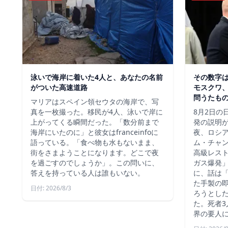
泳いで海岸に着いた4人と、あなたの名前
その数字
がついた高速道路
モスクワ、
問うたも
マリアはスペイン領セウタの海岸で、写
真を一枚撮った。移民が4人、泳いで岸に
8月2日の
上がってくる瞬間だった。「数分前まで
発の説明
海岸にいたのに」と彼女はfranceinfoに
夜、ロシ
語っている。「食べ物も水もないまま、
ム・チャ
街をさまようことになります。どこで夜
高級レス
を過ごすのでしょうか」。この問いに、
ガス爆発
答えを持っている人は誰もいない。
に、話は
た手製の
日付: 2026/8/3
ろうとし
た。死者3
界の要人