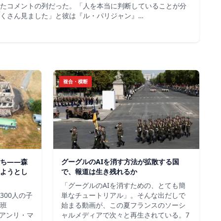
たコメントの列だった。「人を本当に判断していることが分
くさん見ました」と彼は『ル・パリジャン』…
複合・横断
ち——森
グーグルのAIを消す方法が拡散する国
ようとし
で、報道は生き残れるか
「グーグルのAIを消すための、とても簡
300人の子
単なチュートリアル」。そんな出だしで
班
始まる動画が、この夏フランスのソーシ
＝アンリ・マ
ャルメディアで次々と再生されている。7