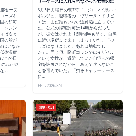
リーケースに入れられなかった女性の話
北部セーヌ
8月3日月曜日の朝7時半、ジロンド県ル・
ローズを
ポルジュ。退職者のエヴリーヌ・ドリビ
国の領海
エは、まだ誰もいない道路脇に立ってい
エンジン
た。公式の帰宅許可は14時からだった
々は次々
が、彼女はそれより6時間半も早く、自宅
国の船が
に近い場所まで来てしまっていた。「少
死者はいなか
し楽になりました。あれは地獄でし
低体温症
た」。同じ頃、隣町コランではイザベル
はこの日
という女性が、避難していた自宅への帰
での非正規
宅を許可されながら、あえて戻らないこ
な…
とを選んでいた。「猫をキャリーケース
に…
日付: 2026/8/4
国際・欧州