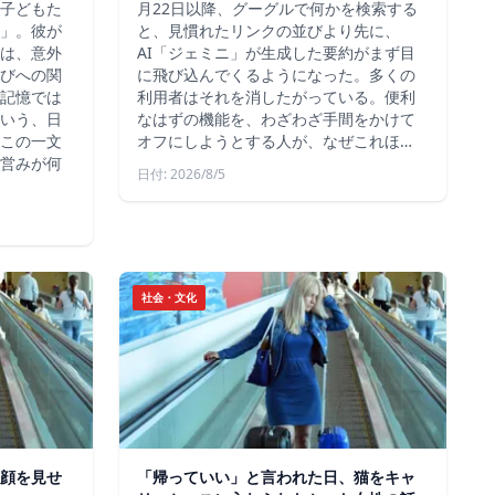
子どもた
月22日以降、グーグルで何かを検索する
」。彼が
と、見慣れたリンクの並びより先に、
は、意外
AI「ジェミニ」が生成した要約がまず目
びへの関
に飛び込んでくるようになった。多くの
記憶では
利用者はそれを消したがっている。便利
いう、日
なはずの機能を、わざわざ手間をかけて
この一文
オフにしようとする人が、なぜこれほ…
営みが何
日付: 2026/8/5
社会・文化
顔を見せ
「帰っていい」と言われた日、猫をキャ