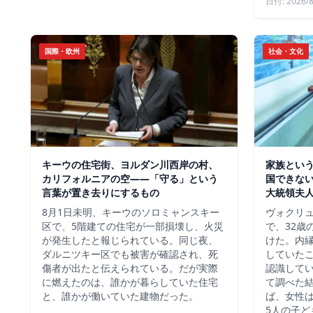
日付: 2026/8
国際・欧州
社会・文化
キーウの住宅街、ヨルダン川西岸の村、
家族という
カリフォルニアの空——「守る」という
国できな
言葉が置き去りにするもの
大統領夫
8月1日未明、キーウのソロミャンスキー
ヴォクリ
区で、5階建ての住宅が一部損壊し、火災
で、32歳
が発生したと報じられている。同じ夜、
けた。内
ダルニツキー区でも被害が確認され、死
していた
傷者が出たと伝えられている。だが実際
認識して
に燃えたのは、誰かが暮らしていた住宅
て調べた
と、誰かが働いていた建物だった。
ば、女性は
5人の子