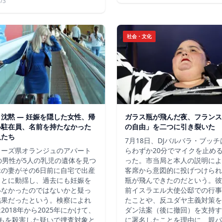
/3
社会・文化
沈黙 ― 妊娠を隠した女性、帰
ガラス瓶が飛んだ夜、フランス
い駐在員、名前を持たなかった
の自由」を二つに引き裂いた
人たち
7月18日、DJバルバラ・ブッ
ューズ県オランジュのアパート
らわずか20分でマイクを止め
の男性が5人の乳児の遺体を見つ
った。市当局と本人の説明によ
縁の妻がその6日前に自宅で出産
客席から意図的に投げつけられ
ことに動揺し、過去にも妊娠を
瓶が飛んできたのだという。彼
いなかったのではないかと疑っ
前イスラエル大使公邸での行事
結果だったという。検察によれ
たことや、反ユダヤ主義対策を
2018年から2025年にかけて、
ダン法案（後に撤回）を支持す
どもを殺害した疑いで捜査対象と
に署名したことを理由に、親パ