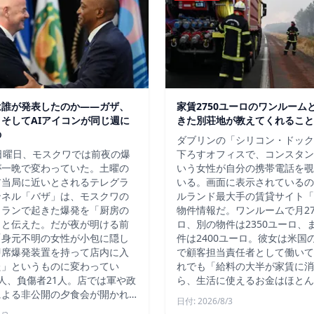
は誰が発表したのか——ガザ、
家賃2750ユーロのワンルーム
そしてAIアイコンが同じ週に
きた別荘地が教えてくれること
の
ダブリンの「シリコン・ドック
日曜日、モスクワでは前夜の爆
下ろすオフィスで、コンスタン
が一晩で変わっていた。土曜の
いう女性が自分の携帯電話を覗
ア当局に近いとされるテレグラ
いる。画面に表示されているの
ンネル「バザ」は、モスクワの
ルランド最大手の賃貸サイト「D
トランで起きた爆発を「厨房の
物件情報だ。ワンルームで月27
」と伝えた。だが夜が明ける前
ロ、別の物件は2350ユーロ、
「身元不明の女性が小包に隠し
件は2400ユーロ。彼女は米国
即席爆発装置を持って店内に入
で顧客担当責任者として働いて
た」というものに変わってい
れでも「給料の大半が家賃に消
人、負傷者21人。店では軍や政
ら、生活に使えるお金はほとん
による非公開の夕食会が開かれ…
日付: 2026/8/3