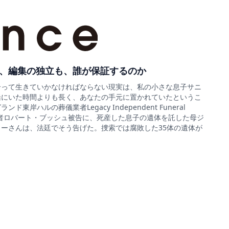
、編集の独立も、誰が保証するのか
合って生きていかなければならない現実は、私の小さな息子サニ
緒にいた時間よりも長く、あなたの手元に置かれていたというこ
ド東岸ハルの葬儀業者Legacy Independent Funeral
sの経営者ロバート・ブッシュ被告に、死産した息子の遺体を託した母ジ
ーさんは、法廷でそう告げた。捜索では腐敗した35体の遺体が