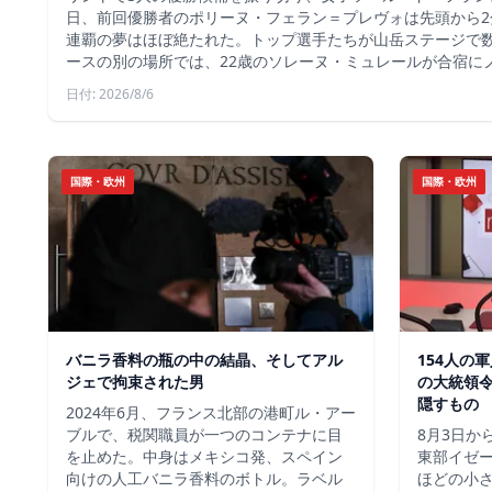
日、前回優勝者のポリーヌ・フェラン＝プレヴォは先頭から2
連覇の夢はほぼ絶たれた。トップ選手たちが山岳ステージで
ースの別の場所では、22歳のソレーヌ・ミュレールが合宿に
日付: 2026/8/6
国際・欧州
国際・欧州
バニラ香料の瓶の中の結晶、そしてアル
154人の
ジェで拘束された男
の大統領
隠すもの
2024年6月、フランス北部の港町ル・アー
ブルで、税関職員が一つのコンテナに目
8月3日か
を止めた。中身はメキシコ発、スペイン
東部イゼー
向けの人工バニラ香料のボトル。ラベル
ほどの小さ