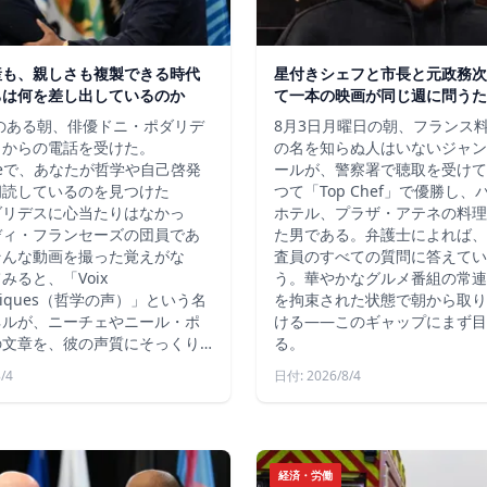
産も、親しさも複製できる時代
星付きシェフと市長と元政務次
ちは何を差し出しているのか
て一本の映画が同じ週に問うた
秋のある朝、俳優ドニ・ポダリデ
8月3日月曜日の朝、フランス
こからの電話を受けた。
の名を知らぬ人はいないジャン
ubeで、あなたが哲学や自己啓発
ールが、警察署で聴取を受けて
朗読しているのを見つけた
つて「Top Chef」で優勝し
ダリデスに心当たりはなかっ
ホテル、プラザ・アテネの料理
ディ・フランセーズの団員であ
た男である。弁護士によれば、
そんな動画を撮った覚えがな
査員のすべての質問に答えてい
みると、「Voix
う。華やかなグルメ番組の常連
ophiques（哲学の声）」という名
を拘束された状態で朝から取り
ネルが、ニーチェやニール・ポ
ける――このギャップにまず目
の文章を、彼の声質にそっくり…
る。
/4
日付: 2026/8/4
経済・労働