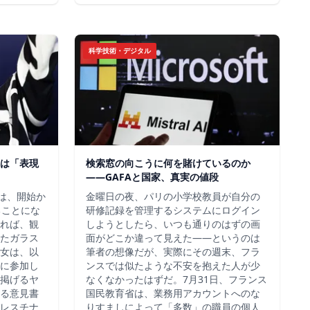
科学技術・デジタル
は「表現
検索窓の向こうに何を賭けているのか
——GAFAと国家、真実の値段
チは、開始か
金曜日の夜、パリの小学校教員が自分の
ることにな
研修記録を管理するシステムにログイン
れば、観
しようとしたら、いつも通りのはずの画
たガラス
面がどこか違って見えた——というのは
女は、以
筆者の想像だが、実際にその週末、フラ
に参加し
ンスでは似たような不安を抱えた人が少
掲げるヤ
なくなかったはずだ。7月31日、フランス
る意見書
国民教育省は、業務用アカウントへのな
レスチナ
りすましによって「多数」の職員の個人