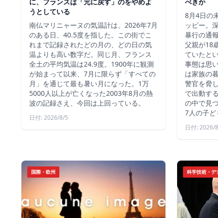
に、フランスは「元に戻す」のをやめよ
べきか
うとしている
8月4日の
南仏マリニャーヌの気温計は、2026年7月
ッピー。深
のある日、40.5度を指した。この街でこ
暴行の通報
れまで記録されたどの月の、どの日の気
父親が18
温よりも高い数字だ。同じ月、フランス
ていたと
全土の平均気温は24.9度。1900年に観測
事態は思
が始まって以来、7月に限らず「すべての
は家族の
月」を通じて最も暑い月になった。1万
警官を脅し
5000人以上が亡くなった2003年8月の熱
で出動す
波の記録さえ、今回は上回っている。
の中で見つ
7人の子ど
日付: 2026/8/5
日付: 2026/8
国際・欧州
科学技術・デ