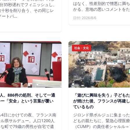
はなく、性差別的で憎悪に満ち
分35秒遅れでフィニッシュし、
かる、意地の悪いコメントをた
数十秒を削り合う、その同じレ
ノートパ…
日付: 2026/8/6
社会・文化
軍人、886件の処刑、そして一通
「遊びに興味を失う」子どもた
令ー「安全」という言葉が覆い
が焼けた後、フランスが再建し
ているもの
ら4日にかけての夜、フランス南
ジロンド県ポルジュに集まった
ル県サルデュー。人口1200人
どもの親たちに、緊急心理医療
な町で79歳の男性が自宅で遺
（CUMP）の責任者シャルル