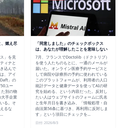
と、燃え尽
「同意しました」のチェックボックス
は、あなたが理解したことを意味しない
ス」を見
7月、フランスでDoctolib（ドクトリブ）
ティナと
を使う人たちのもとに、一通のメールが
き込んで
届いた。オンライン医療予約サービスと
は、アイ
して病院や診療所の予約に使われている
aft」の
このプラットフォームが、利用者の人口
50ユー
統計データと健康データを使ってAIの研
また別の物
究を始める、という内容だった。反対し
の大手企業
たい人はウェブサイトのフォームに氏名
いる。そ
と生年月日を書き込み、「情報処理・自
えるな
由法第56条に基づき、再利用に反対しま
…
す」という項目にチェックを…
日付: 2026/8/3