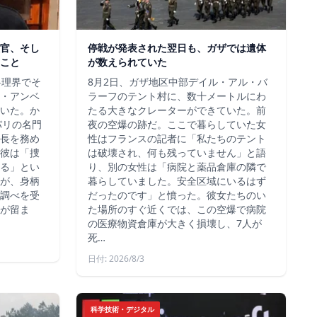
官、そし
停戦が発表された翌日も、ガザでは遺体
こと
が数えられていた
料理界でそ
8月2日、ガザ地区中部デイル・アル・バ
・アンベ
ラーフのテント村に、数十メートルにわ
いた。か
たる大きなクレーターができていた。前
、パリの名門
夜の空爆の跡だ。ここで暮らしていた女
長を務め
性はフランスの記者に「私たちのテント
彼は「捜
は破壊され、何も残っていません」と語
る」とい
り、別の女性は「病院と薬品倉庫の隣で
が、身柄
暮らしていました。安全区域にいるはず
調べを受
だったのです」と憤った。彼女たちのい
が留ま
た場所のすぐ近くでは、この空爆で病院
の医療物資倉庫が大きく損壊し、7人が
死…
日付: 2026/8/3
科学技術・デジタル