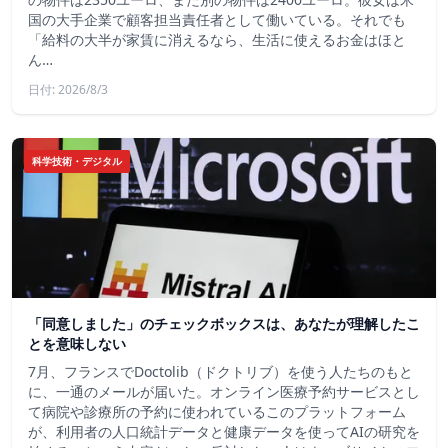
国の大手企業で顧客担当責任者として働いている。それでも
「給料の大半が家賃に消えるなら、生活に使えるお金はほと
ん…
日付: 2026/8/3
科学技術・デジタル
「同意しました」のチェックボックスは、あなたが理解したこ
とを意味しない
7月、フランスでDoctolib（ドクトリブ）を使う人たちのもと
に、一通のメールが届いた。オンライン医療予約サービスとし
て病院や診療所の予約に使われているこのプラットフォーム
が、利用者の人口統計データと健康データを使ってAIの研究を