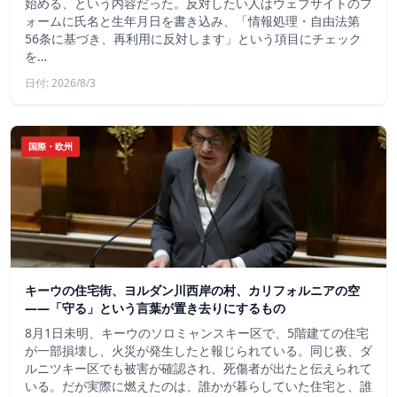
始める、という内容だった。反対したい人はウェブサイトのフ
ォームに氏名と生年月日を書き込み、「情報処理・自由法第
56条に基づき、再利用に反対します」という項目にチェック
を…
日付: 2026/8/3
国際・欧州
キーウの住宅街、ヨルダン川西岸の村、カリフォルニアの空
——「守る」という言葉が置き去りにするもの
8月1日未明、キーウのソロミャンスキー区で、5階建ての住宅
が一部損壊し、火災が発生したと報じられている。同じ夜、ダ
ルニツキー区でも被害が確認され、死傷者が出たと伝えられて
いる。だが実際に燃えたのは、誰かが暮らしていた住宅と、誰