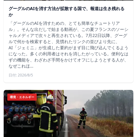
グーグルのAIを消す方法が拡散する国で、報道は生き残れる
か
「グーグルのAIを消すための、とても簡単なチュートリア
ル」。そんな出だしで始まる動画が、この夏フランスのソーシ
ャルメディアで次々と再生されている。7月22日以降、グーグ
ルで何かを検索すると、見慣れたリンクの並びより先に、
AI「ジェミニ」が生成した要約がまず目に飛び込んでくるよう
になった。多くの利用者はそれを消したがっている。便利なは
ずの機能を、わざわざ手間をかけてオフにしようとする人が、
なぜこれほ…
日付: 2026/8/5
環境・エネルギー