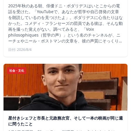
2025年秋のある朝、俳優ドニ・ポダリデスはいとこからの電
話を受けた。「YouTubeで、あなたが哲学や自己啓発の文章
を朗読しているのを見つけたよ」。ポダリデスに心当たりはな
かった。コメディ・フランセーズの団員である彼は、そんな動
画を撮った覚えがない。調べてみると、「Voix
philosophiques（哲学の声）」という名のチャンネルが、ニ
ーチェやニール・ポストマンの文章を、彼の声質にそっくり…
日付: 2026/8/4
社会・文化
星付きシェフと市長と元政務次官、そして一本の映画が同じ週
に問うたこと