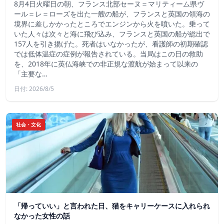
8月4日火曜日の朝、フランス北部セーヌ＝マリティーム県ヴ
ール＝レ＝ローズを出た一艘の船が、フランスと英国の領海の
境界に差しかかったところでエンジンから火を噴いた。乗って
いた人々は次々と海に飛び込み、フランスと英国の船が総出で
157人を引き揚げた。死者はいなかったが、看護師の初期確認
では低体温症の症例が報告されている。当局はこの日の救助
を、2018年に英仏海峡での非正規な渡航が始まって以来の
「主要な…
日付: 2026/8/5
社会・文化
「帰っていい」と言われた日、猫をキャリーケースに入れられ
なかった女性の話