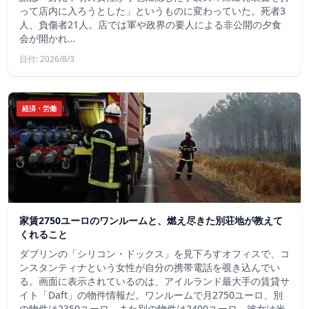
って店内に入ろうとした」というものに変わっていた。死者3
人、負傷者21人。店では軍や政界の要人による非公開の夕食
会が開かれ…
日付: 2026/8/3
経済・労働
家賃2750ユーロのワンルームと、燃え尽きた別荘地が教えて
くれること
ダブリンの「シリコン・ドックス」を見下ろすオフィスで、コ
ンスタンティナという女性が自分の携帯電話を覗き込んでい
る。画面に表示されているのは、アイルランド最大手の賃貸サ
イト「Daft」の物件情報だ。ワンルームで月2750ユーロ、別
の物件は2350ユーロ、また別の物件は2400ユーロ。彼女は米