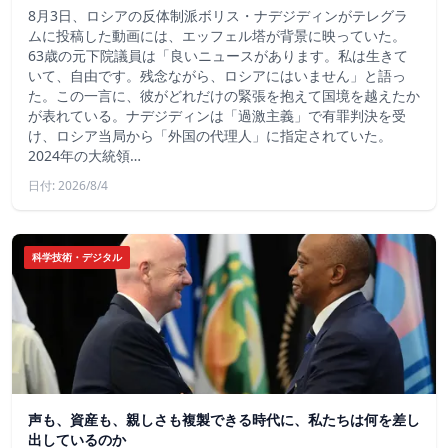
8月3日、ロシアの反体制派ボリス・ナデジディンがテレグラ
ムに投稿した動画には、エッフェル塔が背景に映っていた。
63歳の元下院議員は「良いニュースがあります。私は生きて
いて、自由です。残念ながら、ロシアにはいません」と語っ
た。この一言に、彼がどれだけの緊張を抱えて国境を越えたか
が表れている。ナデジディンは「過激主義」で有罪判決を受
け、ロシア当局から「外国の代理人」に指定されていた。
2024年の大統領…
日付: 2026/8/4
科学技術・デジタル
声も、資産も、親しさも複製できる時代に、私たちは何を差し
出しているのか