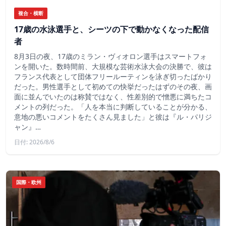
複合・横断
17歳の水泳選手と、シーツの下で動かなくなった配信
者
8月3日の夜、17歳のミラン・ヴィオロン選手はスマートフォ
ンを開いた。数時間前、大規模な芸術水泳大会の決勝で、彼は
フランス代表として団体フリールーティンを泳ぎ切ったばかり
だった。男性選手として初めての快挙だったはずのその夜、画
面に並んでいたのは称賛ではなく、性差別的で憎悪に満ちたコ
メントの列だった。「人を本当に判断していることが分かる、
意地の悪いコメントをたくさん見ました」と彼は『ル・パリジ
ャン』…
日付: 2026/8/6
国際・欧州