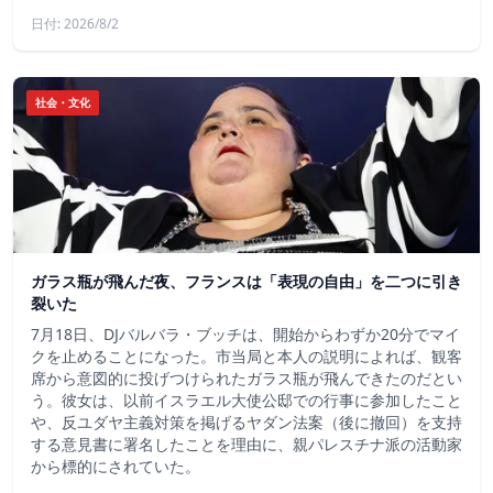
日付: 2026/8/2
社会・文化
ガラス瓶が飛んだ夜、フランスは「表現の自由」を二つに引き
裂いた
7月18日、DJバルバラ・ブッチは、開始からわずか20分でマイ
クを止めることになった。市当局と本人の説明によれば、観客
席から意図的に投げつけられたガラス瓶が飛んできたのだとい
う。彼女は、以前イスラエル大使公邸での行事に参加したこと
や、反ユダヤ主義対策を掲げるヤダン法案（後に撤回）を支持
する意見書に署名したことを理由に、親パレスチナ派の活動家
から標的にされていた。