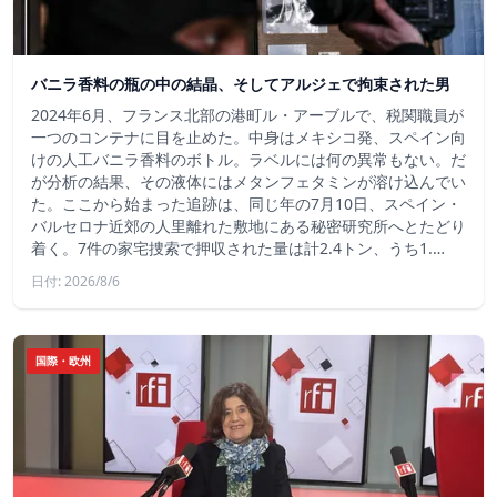
バニラ香料の瓶の中の結晶、そしてアルジェで拘束された男
2024年6月、フランス北部の港町ル・アーブルで、税関職員が
一つのコンテナに目を止めた。中身はメキシコ発、スペイン向
けの人工バニラ香料のボトル。ラベルには何の異常もない。だ
が分析の結果、その液体にはメタンフェタミンが溶け込んでい
た。ここから始まった追跡は、同じ年の7月10日、スペイン・
バルセロナ近郊の人里離れた敷地にある秘密研究所へとたどり
着く。7件の家宅捜索で押収された量は計2.4トン、うち1.…
日付: 2026/8/6
国際・欧州