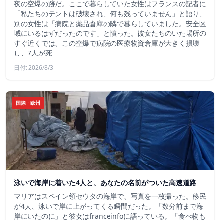
夜の空爆の跡だ。ここで暮らしていた女性はフランスの記者に
「私たちのテントは破壊され、何も残っていません」と語り、
別の女性は「病院と薬品倉庫の隣で暮らしていました。安全区
域にいるはずだったのです」と憤った。彼女たちのいた場所の
すぐ近くでは、この空爆で病院の医療物資倉庫が大きく損壊
し、7人が死…
日付: 2026/8/3
国際・欧州
泳いで海岸に着いた4人と、あなたの名前がついた高速道路
マリアはスペイン領セウタの海岸で、写真を一枚撮った。移民
が4人、泳いで岸に上がってくる瞬間だった。「数分前まで海
岸にいたのに」と彼女はfranceinfoに語っている。「食べ物も