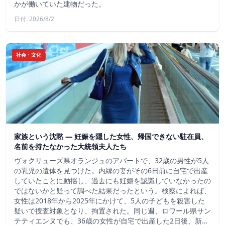
かが働いていた建物だった。
日付: 2026/8/2
社会・文化
家族という沈黙 ― 妊娠を隠した女性、帰国できない駐在員、
名前を持たなかった大統領夫人たち
ヴォクリューズ県オランジュのアパートで、32歳の男性が5人
の乳児の遺体を見つけた。内縁の妻がその6日前に自宅で出産
していたことに動揺し、過去にも妊娠を認識していなかったの
ではないかと疑って調べた結果だったという。検察によれば、
女性は2018年から2025年にかけて、5人の子どもを殺害した
疑いで捜査対象となり、拘置された。同じ週、ロワール県サン
テティエンヌでも、36歳の女性が自宅で出産した2日後、新…