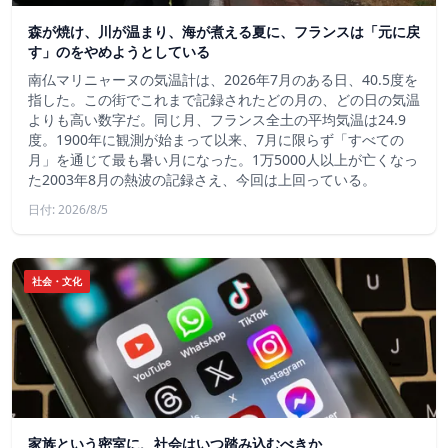
森が焼け、川が温まり、海が煮える夏に、フランスは「元に戻
す」のをやめようとしている
南仏マリニャーヌの気温計は、2026年7月のある日、40.5度を
指した。この街でこれまで記録されたどの月の、どの日の気温
よりも高い数字だ。同じ月、フランス全土の平均気温は24.9
度。1900年に観測が始まって以来、7月に限らず「すべての
月」を通じて最も暑い月になった。1万5000人以上が亡くなっ
た2003年8月の熱波の記録さえ、今回は上回っている。
日付: 2026/8/5
社会・文化
家族という密室に、社会はいつ踏み込むべきか