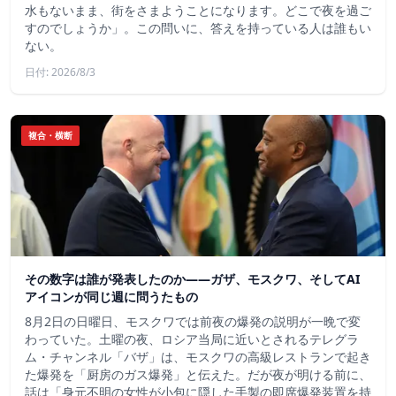
水もないまま、街をさまようことになります。どこで夜を過ご
すのでしょうか」。この問いに、答えを持っている人は誰もい
ない。
日付: 2026/8/3
複合・横断
その数字は誰が発表したのか——ガザ、モスクワ、そしてAI
アイコンが同じ週に問うたもの
8月2日の日曜日、モスクワでは前夜の爆発の説明が一晩で変
わっていた。土曜の夜、ロシア当局に近いとされるテレグラ
ム・チャンネル「バザ」は、モスクワの高級レストランで起き
た爆発を「厨房のガス爆発」と伝えた。だが夜が明ける前に、
話は「身元不明の女性が小包に隠した手製の即席爆発装置を持