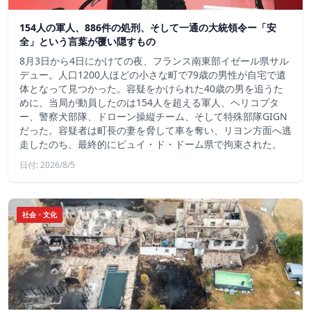
154人の軍人、886件の処刑、そして一通の大統領令ー「安
全」という言葉が覆い隠すもの
8月3日から4日にかけての夜、フランス南東部イゼール県サル
デュー。人口1200人ほどの小さな町で79歳の男性が自宅で遺
体となって見つかった。容疑をかけられた40歳の男を追うた
めに、当局が動員したのは154人を超える軍人、ヘリコプタ
ー、警察犬部隊、ドローン操縦チーム、そして特殊部隊GIGN
だった。容疑者は町長の妻を脅して車を奪い、リヨン方面へ逃
走したのち、最終的にピュイ・ド・ドーム県で拘束された。
日付: 2026/8/5
社会・文化