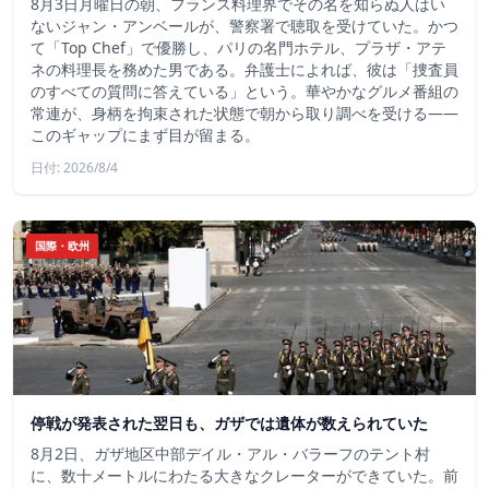
8月3日月曜日の朝、フランス料理界でその名を知らぬ人はい
ないジャン・アンベールが、警察署で聴取を受けていた。かつ
て「Top Chef」で優勝し、パリの名門ホテル、プラザ・アテ
ネの料理長を務めた男である。弁護士によれば、彼は「捜査員
のすべての質問に答えている」という。華やかなグルメ番組の
常連が、身柄を拘束された状態で朝から取り調べを受ける――
このギャップにまず目が留まる。
日付: 2026/8/4
国際・欧州
停戦が発表された翌日も、ガザでは遺体が数えられていた
8月2日、ガザ地区中部デイル・アル・バラーフのテント村
に、数十メートルにわたる大きなクレーターができていた。前