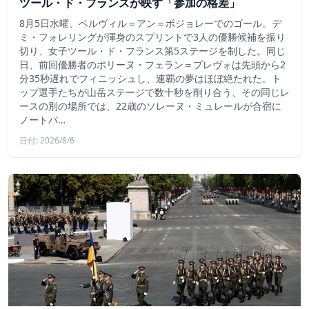
ツール・ド・フランスが映す「参加の格差」
8月5日水曜、ベルヴィル＝アン＝ボジョレーでのゴール。デ
ミ・フォレリングが渾身のスプリントで3人の優勝候補を振り
切り、女子ツール・ド・フランス第5ステージを制した。同じ
日、前回優勝者のポリーヌ・フェラン＝プレヴォは先頭から2
分35秒遅れでフィニッシュし、連覇の夢はほぼ絶たれた。ト
ップ選手たちが山岳ステージで数十秒を削り合う、その同じレ
ースの別の場所では、22歳のソレーヌ・ミュレールが合宿に
ノートパ…
日付: 2026/8/6