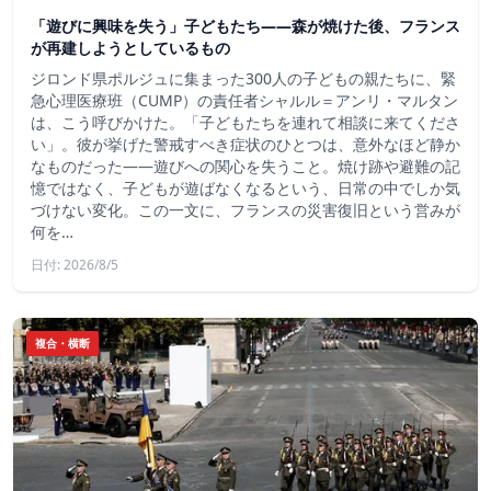
「遊びに興味を失う」子どもたち——森が焼けた後、フランス
が再建しようとしているもの
ジロンド県ポルジュに集まった300人の子どもの親たちに、緊
急心理医療班（CUMP）の責任者シャルル＝アンリ・マルタン
は、こう呼びかけた。「子どもたちを連れて相談に来てくださ
い」。彼が挙げた警戒すべき症状のひとつは、意外なほど静か
なものだった――遊びへの関心を失うこと。焼け跡や避難の記
憶ではなく、子どもが遊ばなくなるという、日常の中でしか気
づけない変化。この一文に、フランスの災害復旧という営みが
何を…
日付: 2026/8/5
複合・横断