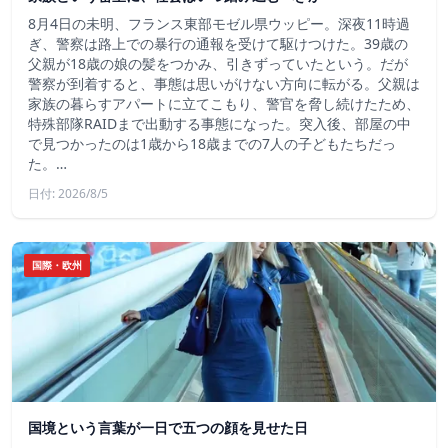
8月4日の未明、フランス東部モゼル県ウッピー。深夜11時過
ぎ、警察は路上での暴行の通報を受けて駆けつけた。39歳の
父親が18歳の娘の髪をつかみ、引きずっていたという。だが
警察が到着すると、事態は思いがけない方向に転がる。父親は
家族の暮らすアパートに立てこもり、警官を脅し続けたため、
特殊部隊RAIDまで出動する事態になった。突入後、部屋の中
で見つかったのは1歳から18歳までの7人の子どもたちだっ
た。…
日付: 2026/8/5
国際・欧州
国境という言葉が一日で五つの顔を見せた日