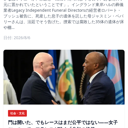
元に置かれていたということです」。イングランド東岸ハルの葬儀
業者Legacy Independent Funeral Directorsの経営者ロバート・
ブッシュ被告に、死産した息子の遺体を託した母ジャスミン・ベバ
リーさんは、法廷でそう告げた。捜索では腐敗した35体の遺体が床
や棚…
日付: 2026/8/6
社会・文化
門は開いた、でもレースはまだ公平ではない――女子