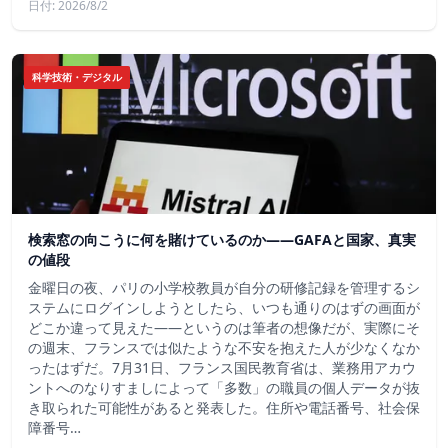
日付: 2026/8/2
科学技術・デジタル
検索窓の向こうに何を賭けているのか——GAFAと国家、真実
の値段
金曜日の夜、パリの小学校教員が自分の研修記録を管理するシ
ステムにログインしようとしたら、いつも通りのはずの画面が
どこか違って見えた——というのは筆者の想像だが、実際にそ
の週末、フランスでは似たような不安を抱えた人が少なくなか
ったはずだ。7月31日、フランス国民教育省は、業務用アカウ
ントへのなりすましによって「多数」の職員の個人データが抜
き取られた可能性があると発表した。住所や電話番号、社会保
障番号…