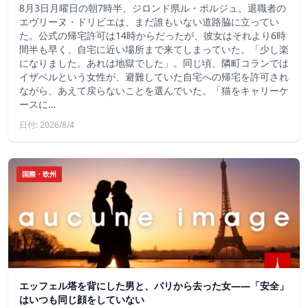
8月3日月曜日の朝7時半、ジロンド県ル・ポルジュ。退職者の
エヴリーヌ・ドリビエは、まだ誰もいない道路脇に立ってい
た。公式の帰宅許可は14時からだったが、彼女はそれより6時
間半も早く、自宅に近い場所まで来てしまっていた。「少し楽
になりました。あれは地獄でした」。同じ頃、隣町コランでは
イザベルという女性が、避難していた自宅への帰宅を許可され
ながら、あえて戻らないことを選んでいた。「猫をキャリーケ
ースに…
日付: 2026/8/4
国際・欧州
エッフェル塔を背にした男と、パリから去った女——「安全」
はいつも同じ顔をしていない