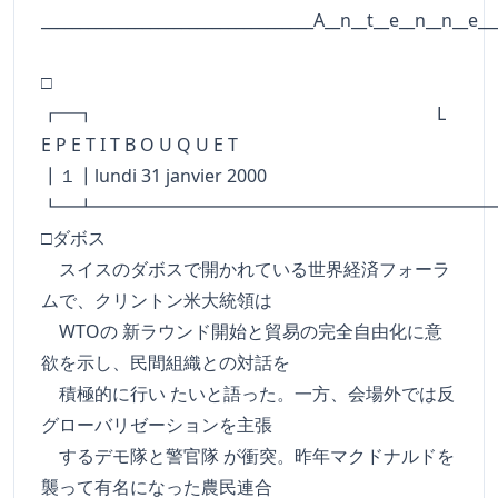
___________________________________A__n__t__e__n__n__e__
□
┏━┓ L
E P E T I T B O U Q U E T
┃１┃lundi 31 janvier 2000
┗━┻━━━━━━━━━━━━━━━━━━━━━━
□ダボス
スイスのダボスで開かれている世界経済フォーラ
ムで、クリントン米大統領は
WTOの 新ラウンド開始と貿易の完全自由化に意
欲を示し、民間組織との対話を
積極的に行い たいと語った。一方、会場外では反
グローバリゼーションを主張
するデモ隊と警官隊 が衝突。昨年マクドナルドを
襲って有名になった農民連合