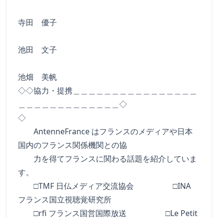
寺田 優子
池田 文子
池畑 美帆
◇◇協力・提携＿＿＿＿＿＿＿＿＿＿＿＿＿＿＿＿
＿＿＿＿＿＿＿＿＿＿＿＿＿◇
◇
AntenneFrance はフランスのメディアや日本
国内のフランス関係機関との協
力を得てフランスに関わる話題を紹介していま
す。
□TMF 日仏メディア交流協会 □INA
フランス国立視聴覚研究所
□rfi フランス国営国際放送 □Le Petit