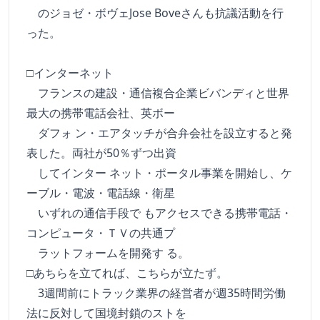
のジョゼ・ボヴェJose Boveさんも抗議活動を行
った。
□インターネット
フランスの建設・通信複合企業ビバンディと世界
最大の携帯電話会社、英ボー
ダフォ ン・エアタッチが合弁会社を設立すると発
表した。両社が50％ずつ出資
してインター ネット・ポータル事業を開始し、ケ
ーブル・電波・電話線・衛星
いずれの通信手段で もアクセスできる携帯電話・
コンピュータ・ＴＶの共通プ
ラットフォームを開発す る。
□あちらを立てれば、こちらが立たず。
3週間前にトラック業界の経営者が週35時間労働
法に反対して国境封鎖のストを