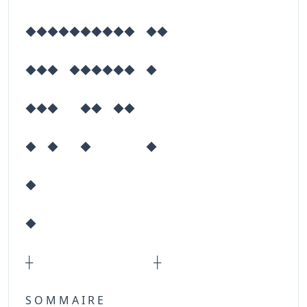
◆◆◆◆◆◆◆◆◆◆ ◆◆
◆◆◆ ◆◆◆◆◆◆ ◆
◆◆◆ ◆◆ ◆◆
◆ ◆ ◆ ◆
◆
◆
┼ ┼
S O M M A I R E