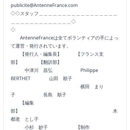
publicite@AntenneFrance.com
◇◇スタッフ＿＿＿＿＿＿＿＿＿＿＿＿＿＿＿＿＿
＿＿＿＿＿＿＿＿＿＿＿＿＿◇
◇
AntenneFranceは全てボランティアの手によっ
て運営・発行されています。
【発行人・編集長】 【フランス支
部】 【翻訳部】
中津川 昌弘 Philippe
BERTHET 山田 順子
横田 まり
子 長島 順子
【編集
部】 木
都老 とし子
小杉 妙子 【制作