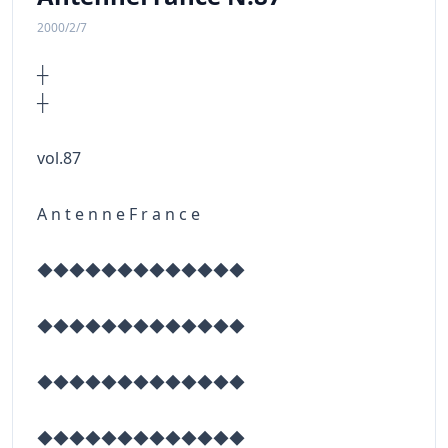
2000/2/7
┼
vol.87
A n t e n n e F r a n c e
◆◆◆◆◆◆◆◆◆◆◆◆◆
◆◆◆◆◆◆◆◆◆◆◆◆◆
◆◆◆◆◆◆◆◆◆◆◆◆◆
◆◆◆◆◆◆◆◆◆◆◆◆◆