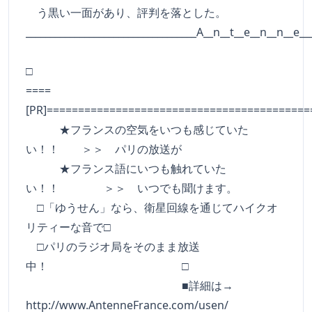
う黒い一面があり、評判を落とした。
___________________________________A__n__t__e__n__n__e__
□
====
[PR]==========================================
★フランスの空気をいつも感じていた
い！！ ＞＞ パリの放送が
★フランス語にいつも触れていた
い！！ ＞＞ いつでも聞けます。
□「ゆうせん」なら、衛星回線を通じてハイクオ
リティーな音で□
□パリのラジオ局をそのまま放送
中！ □
■詳細は→
http://www.AntenneFrance.com/usen/