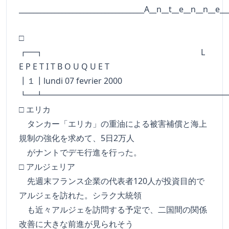
___________________________________A__n__t__e__n__n__e__
□
┏━┓ L
E P E T I T B O U Q U E T
┃１┃lundi 07 fevrier 2000
┗━┻━━━━━━━━━━━━━━━━━━━━━━
□ エリカ
タンカー「エリカ」の重油による被害補償と海上
規制の強化を求めて、5日2万人
がナントでデモ行進を行った。
□ アルジェリア
先週末フランス企業の代表者120人が投資目的で
アルジェを訪れた。シラク大統領
も近々アルジェを訪問する予定で、二国間の関係
改善に大きな前進が見られそう