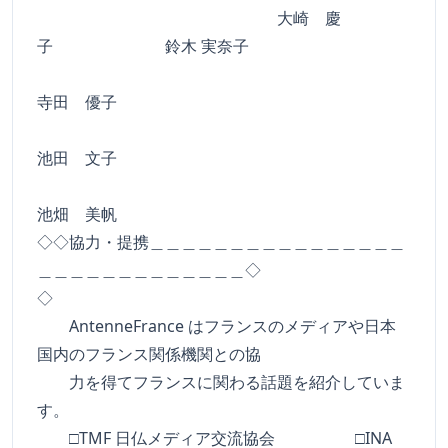
大崎 慶
子 鈴木 実奈子
寺田 優子
池田 文子
池畑 美帆
◇◇協力・提携＿＿＿＿＿＿＿＿＿＿＿＿＿＿＿＿
＿＿＿＿＿＿＿＿＿＿＿＿＿◇
◇
AntenneFrance はフランスのメディアや日本
国内のフランス関係機関との協
力を得てフランスに関わる話題を紹介していま
す。
□TMF 日仏メディア交流協会 □INA