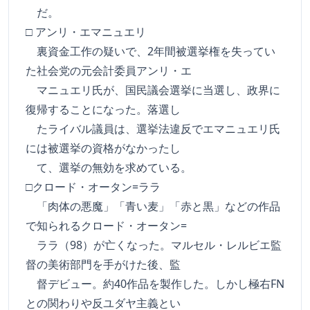
だ。
□ アンリ・エマニュエリ
裏資金工作の疑いで、2年間被選挙権を失ってい
た社会党の元会計委員アンリ・エ
マニュエリ氏が、国民議会選挙に当選し、政界に
復帰することになった。落選し
たライバル議員は、選挙法違反でエマニュエリ氏
には被選挙の資格がなかったし
て、選挙の無効を求めている。
□クロード・オータン=ララ
「肉体の悪魔」「青い麦」「赤と黒」などの作品
で知られるクロード・オータン=
ララ（98）が亡くなった。マルセル・レルビエ監
督の美術部門を手がけた後、監
督デビュー。約40作品を製作した。しかし極右FN
との関わりや反ユダヤ主義とい