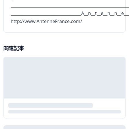
__________________________________________________________
___________________________________A__n__t__e__n__n__e__
http://www.AntenneFrance.com/
関連記事