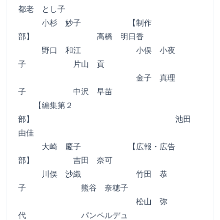
都老 とし子
小杉 妙子 【制作
部】 高橋 明日香
野口 和江 小俣 小夜
子 片山 貢
金子 真理
子 中沢 早苗
【編集第２
部】 池田
由佳
大崎 慶子 【広報・広告
部】 吉田 奈可
川俣 沙織 竹田 恭
子 熊谷 奈穂子
松山 弥
代 パンペルデュ