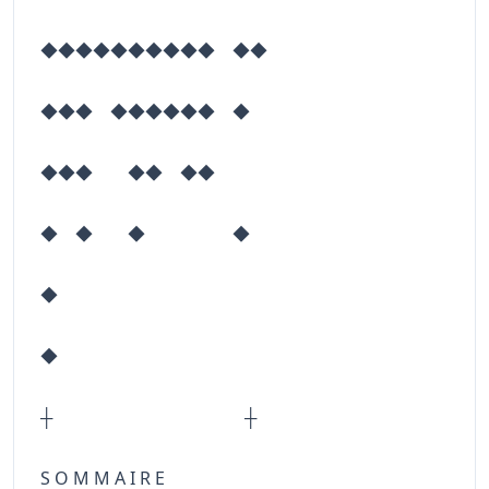
◆◆◆◆◆◆◆◆◆◆ ◆◆
◆◆◆ ◆◆◆◆◆◆ ◆
◆◆◆ ◆◆ ◆◆
◆ ◆ ◆ ◆
◆
◆
┼ ┼
S O M M A I R E