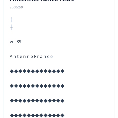
2000/2/9
┼
vol.89
A n t e n n e F r a n c e
◆◆◆◆◆◆◆◆◆◆◆◆◆
◆◆◆◆◆◆◆◆◆◆◆◆◆
◆◆◆◆◆◆◆◆◆◆◆◆◆
◆◆◆◆◆◆◆◆◆◆◆◆◆