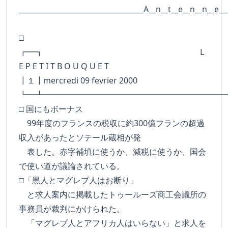
___________________________________A__n__t__e__n__n__e__
□
┏━┓ L
E P E T I T B O U Q U E T
┃１┃mercredi 09 fevrier 2000
┗━┻━━━━━━━━━━━━━━━━━━━━━━
□ 国にもボーナス
99年度のフランスの税収に約300億フランの超過
収入があったとソテール蔵相が発
表した。赤字補填に使うか、減税に使うか、国会
で使い道が議論されている。
□「黒人とマグレブ人はお断り」
と求人案内に掲載したトゥールーズ商工会議所の
事務員が裁判にかけられた。
「マグレブ人とアフリカ人はいらない」と求人を