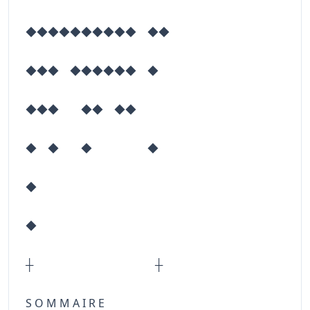
◆◆◆◆◆◆◆◆◆◆ ◆◆
◆◆◆ ◆◆◆◆◆◆ ◆
◆◆◆ ◆◆ ◆◆
◆ ◆ ◆ ◆
◆
◆
┼ ┼
S O M M A I R E