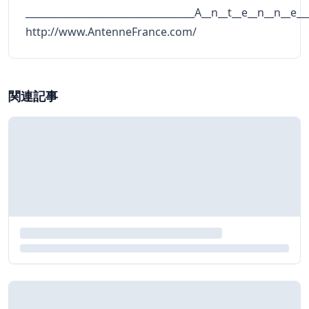
___________________________________A__n__t__e__n__n__e__
http://www.AntenneFrance.com/
関連記事