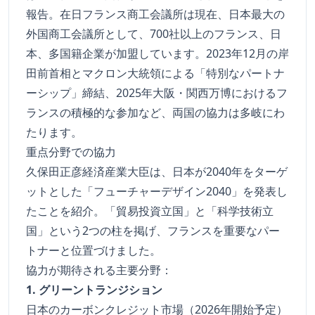
報告。在日フランス商工会議所は現在、日本最大の
外国商工会議所として、700社以上のフランス、日
本、多国籍企業が加盟しています。2023年12月の岸
田前首相とマクロン大統領による「特別なパートナ
ーシップ」締結、2025年大阪・関西万博におけるフ
ランスの積極的な参加など、両国の協力は多岐にわ
たります。
重点分野での協力
久保田正彦経済産業大臣は、日本が2040年をターゲ
ットとした「フューチャーデザイン2040」を発表し
たことを紹介。「貿易投資立国」と「科学技術立
国」という2つの柱を掲げ、フランスを重要なパー
トナーと位置づけました。
協力が期待される主要分野：
1. グリーントランジション
日本のカーボンクレジット市場（2026年開始予定）