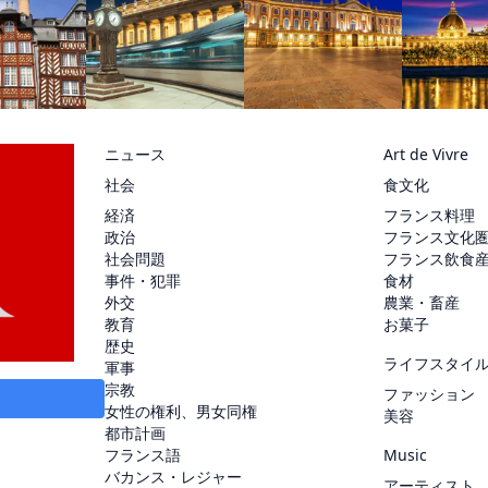
ニュース
Art de Vivre
社会
食文化
経済
フランス料理
政治
フランス文化
社会問題
フランス飲食
事件・犯罪
食材
外交
農業・畜産
教育
お菓子
歴史
ライフスタイ
軍事
宗教
ファッション
女性の権利、男女同権
美容
都市計画
フランス語
Music
バカンス・レジャー
アーティスト