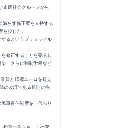
よび市民社会グループから
に減らす修正案を支持する
対票を投じた。
にするというブリュッセル
」を修正することを要求し
汚染、さらに強制労働など
従業員と15億ユーロを超え
きい値の改訂である規則に拘
の民事責任制度を、代わり
nは、投票に先立ち、この変