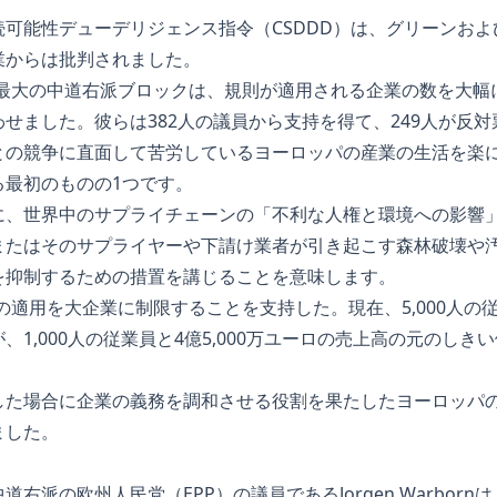
可能性デューデリジェンス指令（CSDDD）は、グリーンお
業からは批判されました。
会最大の中道右派ブロックは、規則が適用される企業の数を大幅
せました。彼らは382人の議員から支持を得て、249人が反
との競争に直面して苦労しているヨーロッパの産業の生活を楽
る最初のものの1つです。
に、世界中のサプライチェーンの「不利な人権と環境への影響
またはそのサプライヤーや下請け業者が引き起こす森林破壊や
を抑制するための措置を講じることを意味します。
の適用を大企業に制限することを支持した。現在、5,000人の
、1,000人の従業員と4億5,000万ユーロの売上高の元のし
した場合に企業の義務を調和させる役割を果たしたヨーロッパ
ました。
右派の欧州人民党（EPP）の議員であるJorgen Warbor