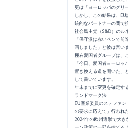
更は「ヨーロッパのグリ
しかし、この結果は、EU
統的なパートナーの間で
社会民主党（S&D）のル
「保守派は赤いペンで前
画しました」と彼は言い
極右愛国者グループは、
「今日、愛国者ヨーロッ
置き換える道を開いた」
して書いています。
年末までに変更を確定す
ランドマーク法
EU産業委員のステファ
の要求に応えて」行われ
2024年の欧州選挙で大
ーン政策の一部を捨てる