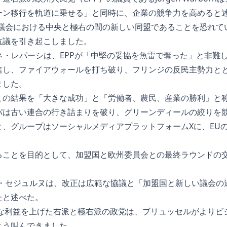
ーン移行を軌道に乗せる」と同時に、企業の競争力を高めると
議会における中央と極右の間の新しい同盟であることを恐れてい
抗議を引き起こしました。
ネ・レパーシは、EPPが「中堅の妥協を魚雷で奪った」と非難
進し、ファイアウォールを打ち破り、フリンジの反民主勢力と
ました。
この結果を「大きな成功」と「労働者、農民、産業の勝利」と
パは古い連合の行き詰まりを破り、グリーンディールの絞りを
と、グループはソーシャルメディアプラットフォームXに、EU
ることを目的として、加盟国と欧州委員会との最終ラウンドの
ン・セジュルヌは、改正は広範な協議と「加盟国と新しい議会の
たと述べた。
きな利益を上げた右派と極右派の政党は、ブリュッセルがよりビ
よう叫んできました。