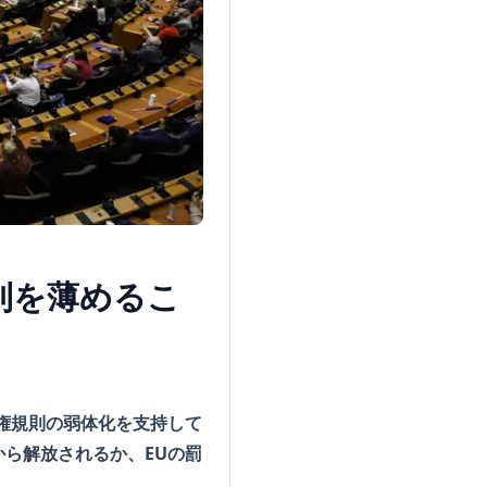
則を薄めるこ
権規則の弱体化を支持して
ら解放されるか、EUの罰