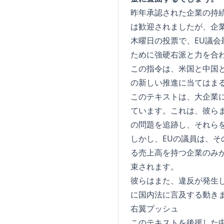
昨年承認された企業の持続
は歓迎されましたが、企
木曜日の投票で、EU議
ために強硬右派と力を合わ
この指令は、米国と中国
の新しい推進に当てはま
このテキストは、大企業
ています。これは、彼ら
の問題を追跡し、それら
しかし、EUの議員は、そ
る売上高を持つ企業のみが
束されます。
彼らはまた、違反が発生
に国内法に言及する動き
右翼プッシュ
このテキストを後援した中道