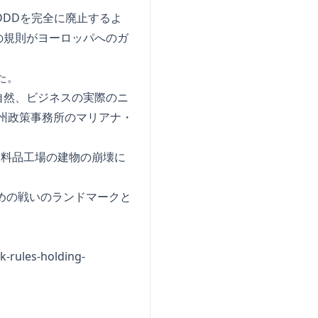
DDDを完全に廃止するよ
の規則がヨーロッパへのガ
た。
自然、ビジネスの実際のニ
州政策事務所のマリアナ・
衣料品工場の建物の崩壊に
めの戦いのランドマークと
k-rules-holding-