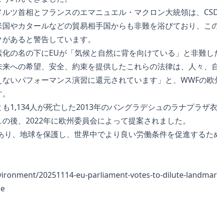
ルツ首相とフランスのエマニュエル・マクロン大統領は、CS
米国やカタールなどの貿易相手国からも非難を浴びており、こ
クがあると警告しています。
素化の名の下にEUが「気候と自然に背を向けている」と非難し
未来への希望、安全、約束を提供したこれらの法律は、人々、
えないパフォーマンス演習に還元されています」と、WWFの欧
す。
も1,134人が死亡した2013年のバングラデシュのラナプラザ
の後、2022年に欧州委員会によって提案されました。
であり、地球を保護し、世界中でより良い労働条件を促進するた
nvironment/20251114-eu-parliament-votes-to-dilute-landmar
le