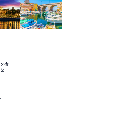
圏の食
産業
ル