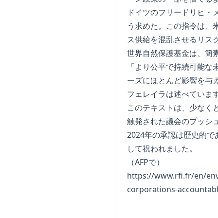
ドイツのフリードリヒ・メ
う求めた。この指令は、
ス供給を混乱させるリス
世界自然保護基金は、簡
「より公平で持続可能な
ーズにほとんど影響を与
フェレイラは述べていま
このテキストは、少なくと
触発された議会のプッシュ
2024年の承認は歴史的
して祝われました。
（AFPで）
https://www.rfi.fr/en/e
corporations-accountab