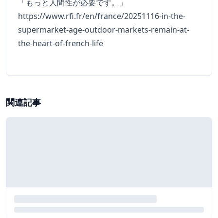
「もっと人間性が必要です。」
https://www.rfi.fr/en/france/20251116-in-the-
supermarket-age-outdoor-markets-remain-at-
the-heart-of-french-life
関連記事