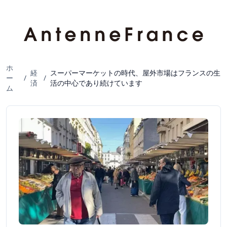
ホ
経
スーパーマーケットの時代、屋外市場はフランスの生
ー
/
/
済
活の中心であり続けています
ム