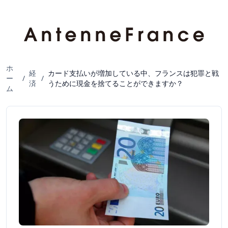
ホ
経
カード支払いが増加している中、フランスは犯罪と戦
ー
/
/
済
うために現金を捨てることができますか？
ム