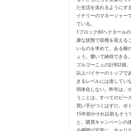
た生活を送れるようにす
イナリーのマネージャー
ている。
1ブロック60ヘクター
康な状態で収穫を迎える
いものを求めて、ある種の嗜
ょう。響いて納得できる
ブルゴーニュの計802個
以上バイヤーのトップで
きるレベルには達してい
弱体化しない。昨年は、
うことは、すべてのピー
買い手がつくはずだ。ボ
15年前やそれ以前もそう
と、購買キャンペーンの
る瞬間の写真に、チャリ