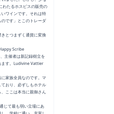
間にわたるホスピスの販売の
しいワインです。それは特
ものです」とこのトレーダ
響きとつまずく通貨に変換
y Scribe
来、主催者は新記録樹立を
ivine Vattier
当に家族全員なのです。マ
しており、必ずしもホテル
ら、ここは本当に親御さん
通じて最も弱い立場にあ
脱し、学校に通い、充実し