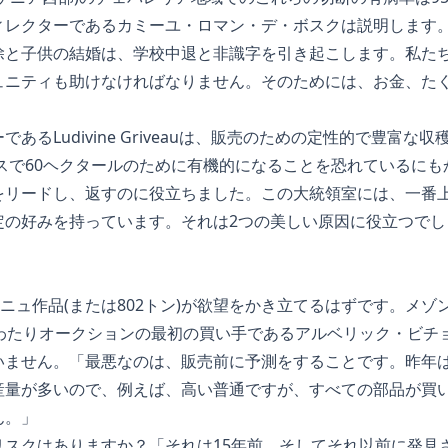
ィレクターであるカミーユ・ロマン・デ・ボスクは説明します
除と子供の結婚は、学校中退と非識字を引き起こします。私た
ュニティも助けなければなりません。そのためには、お金、た
あるLudivine Griveauは、販売のための定性的で豊富な
スで60ヘクタールのために有機的になることを恐れているに
をリードし、返すのに役立ちました。この大統領室には、一番
定の好みを持っています。それは2つの美しい原因に役立つでし
ーニュ作品(または802トン)が欲望をかき立てるはずです。メ
にわたりオークションの最初の買い手であるアルベリック・ビチ
いません。「最悪なのは、販売前に予測をすることです。昨年
産量が多いので、例えば、高い普通ですが、すべての部品が買
ん。」
リスクはありますか？「それは15年前、そしてそれ以前に発見