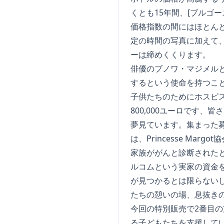
くとも15年間、[ブルゴ
価格指数の間にはほとん
定の時間の写真に加えて
ーは締めくくります。
俳優のブノワ・マジメル
するという使命を持つこ
子供たちのためにホスピス・ド・
800,000ユーロです
夢見ています。集まった募金
は、Princesse Marg
家族ががんと診断された
ルコムという実家の資金
が見つかるとは限らない
たちの憩いの場、息抜き
今回の特別販売で2番目
る子どもたちを支援して