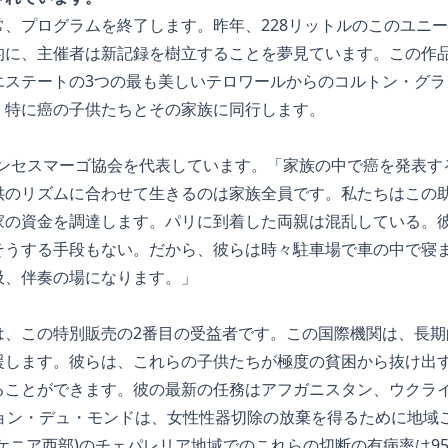
、プログラムを終了します。昨年、228リットルのこのユニー
的に、主催者は新記録を樹立することを夢見ています。この作
エステートの3つの最も美しいテロワールからのコルトン・グラ
、特に癌の子供たちとその家族に同行します。
ezは、プリンセスマーゴ協会を代表しています。「家族の中で癌を発
供のリズムに合わせて生きるのは家族全員です。私たちはこの
家の資金を調達します。パリに到着した両親は混乱している。
そうする手段もない。だから、彼らは時々駐車場で車の中で寝
吸、伴奏の場になります。」
は、この特別販売の2番目の受益者です。この国際機関は、長期
援します。彼らは、これらの子供たちが極度の貧困から抜け出
ることができます。彼の最新の任務はアフガニスタン、ウクラ
ョン・デュ・モンドは、女性性器切除の放棄を得るために地域ご
ケニア西部)のチェパレリア地域でのこれらの切断の有病率は95