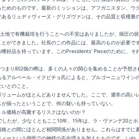
るためのものです。最新のミッションは、アフガニスタン、ウ
であるリュディヴィーヌ・グリズヴァンは、その品質と収穫量
ルの土地で有機栽培を行うことへの不安はありましたが、病圧の
ことができました。社長のこの作品には、最高のものが必要で
好品を持っています。このPresidents' Pieceのために
。
、つまり802個の樽は、多くの人々の関心を集めることが予想さ
あるアルベール・イクビチョ氏によると、ブルゴーニュワイン
ないとのこと。
ボリュームがほとんどありませんでした。ここで、通常の高い
スが揃ったということで、何の疑いも持っていない。
トル価格が高騰するリスクはないのか？
でしたが、少なくともここ10年、15年は、ラ・ヴァンデ20と
価格との間にほとんど相関関係がありません。これらはすでに
ティーという側面での神様の不合理さを加えたものです。いや