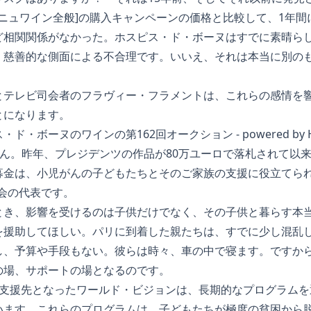
ーニュワイン全般]の購入キャンペーンの価格と比較して、1年
ど相関関係がなかった。ホスピス・ド・ボーヌはすでに素晴ら
、慈善的な側面による不合理です。いいえ、それは本当に別の
とテレビ司会者のフラヴィー・フラメントは、これらの感情を
とになります。
ボーヌのワインの第162回オークション - powered by Happ
、皆さん。昨年、プレジデンツの作品が80万ユーロで落札されて以
は、小児がんの子どもたちとそのご家族の支援に役立てられます。Lud
ot協会の代表です。
とき、影響を受けるのは子供だけでなく、その子供と暮らす本
を援助してほしい。パリに到着した親たちは、すでに少し混乱
し、予算や手段もない。彼らは時々、車の中で寝ます。ですか
の場、サポートの場となるのです。
の支援先となったワールド・ビジョンは、長期的なプログラムを
います。これらのプログラムは、子どもたちが極度の貧困から