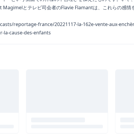
t Magimelとテレビ司会者のFlavie Flamantは、これら
odcasts/reportage-france/20221117-la-162e-vente-aux-enchèr
-la-cause-des-enfants