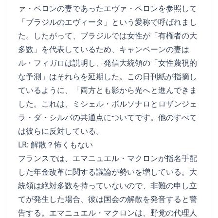
ァ・ペロンの妻であったエヴァ・ペロンを参照して
「ブラジルのエヴィータ」という愛称で呼ばれまし
た。したがって、ブラジルでは女性が「有権者の大
多数」を代表しているため、キャンペーンの妻は
ル・フィガロは説明し、発信大統領の「女性蔑視的
な予測」はそれらを延期した。この日刊紙が指摘し
ているように、「両方とも影から光へと進んできま
した。これは、ミシェル・ボルソナロとロザンジェ
ラ・ダ・シルバの共通点についてです。他のすべて
は彼らに反対している。
LR: 解散？怖くもない
フランスでは、エマニュエル・マクロンが指名手配
した年金改革に関する議論が勢いを増している。大
統領は絶対多数を持っていないので、非難の申し立
てが発生した場合、彼は国会の解散を発音すると警
告する。エマニュエル・マクロンは、野党の代理人