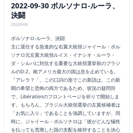
2022-09-30 ボルソナロ-ルーラ、
決闘
2022/9/30
ボルソナロ-ルーラ、決闘
主に退任する急進的な右翼大統領ジャイール・ボル
ソナロ元左翼大統領ルイス・イナシオ・ルーラ・
ダ・シルバに対抗する重要な大統領選挙前のブラジ
ルのD-2。南アメリカ最大の国は息を止めている。
「アレラ？「、この口詞の形でこの新語は、この新
聞の希望と恐怖の両方であるため、状況の疑問符
で、Libérationのフロントページを祈りで開始しま
す。もちろん、ブラジル大統領選挙の左翼候補者は
「お気に入り」であることを強調していますが、同
時に、ジャイール・ボルソナロは「彼がどんな犠牲
を払っても荒廃した国の支配を維持することを決心