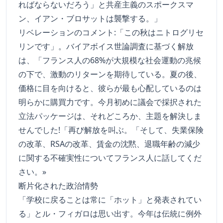
ればならないだろう」と共産主義のスポークスマ
ン、イアン・ブロサットは襲撃する。」
リベレーションのコメント:「この秋はニトログリセ
リンです」。バイアボイス世論調査に基づく解放
は、「フランス人の68%が大規模な社会運動の兆候
の下で、激動のリターンを期待している。夏の後、
価格に目を向けると、彼らが最も心配しているのは
明らかに購買力です。今月初めに議会で採択された
立法パッケージは、それどころか、主題を解決しま
せんでした!「再び解放を叫ぶ。「そして、失業保険
の改革、RSAの改革、賃金の沈黙、退職年齢の減少
に関する不確実性についてフランス人に話してくだ
さい。»
断片化された政治情勢
「学校に戻ることは常に「ホット」と発表されてい
る」とル・フィガロは思い出す。今年は伝統に例外