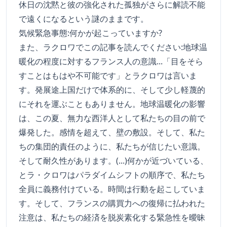
休日の沈黙と彼の強化された孤独がさらに解読不能
で遠くになるという謎のままです。
気候緊急事態:何かが起こっていますか?
また、ラクロワでこの記事を読んでください:地球温
暖化の程度に対するフランス人の意識...「目をそら
すことはもはや不可能です」とラクロワは言いま
す。発展途上国だけで体系的に、そして少し軽蔑的
にそれを運ぶこともありません。地球温暖化の影響
は、この夏、無力な西洋人として私たちの目の前で
爆発した。感情を超えて、壁の敷設。そして、私た
ちの集団的責任のように、私たちが信じたい意識。
そして耐久性があります。(...)何かが近づいている、
とラ・クロワはパラダイムシフトの順序で、私たち
全員に義務付けている。時間は行動を起こしていま
す。そして、フランスの購買力への復帰に払われた
注意は、私たちの経済を脱炭素化する緊急性を曖昧