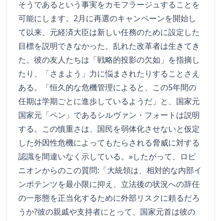
そうであるという事実をカモフラージュすることを
可能にします。2月に再選のキャンペーンを開始し
て以来、元経済大臣は新しい任務のために設定した
目標を説明できなかった。乱れた改革者は生きてき
た。彼の友人たちは「戦略的投影の欠如」を指摘し
たり、「さまよう」力に悩まされたりすることさえ
ある。「恒久的な危機管理によると、この5年間の
任期は学期ごとに進歩しているようだ」と、国家元
国家元「ペン」であるシルヴァン・フォートは説明
する。この慎重さは、国民を弱体化させないと仮定
した外因性危機によってもたらされる脅威に対する
認識を間違いなく示している。»したがって、ロピ
ニオンからのこの質問:「大統領は、相対的な内部イ
ンポテンツを最小限に抑え、立法後の状況への辞任
の一形態を正当化するために外部リスクに頼るだろ
うか?彼の親戚や支持者にとって、国家元首は彼の