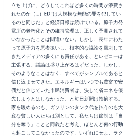
立ち上げに、どうしてこれほど多くの時間が浪費さ
れたのか（...）EDFは大規模な無能の罪を犯してい
るのと同じだ」と経済日報は続けている。原子力発
電所の老朽化とその維持管理は、正しく予測されて
いなかったことは間違いない。しかし、長年にわた
って原子力を悪者扱いし、根本的な議論を風刺して
きたメディアの多くにも責任がある、とレゼコーは
主張する。議論は盛り上がるはずだった。しかし、
そのようなことはなく、すべてがシンプルであると
信じ込ませてきた。エネルギーはいつでも豊富で安
価だと信じていた市民消費者は、決して省エネを優
先しようとはしなかった、と毎日新聞は指摘する。
家を暖めるのも、ガソリンのタンク代を払うのも大
変な貧しい人たちは別として、私たちは節制は「自
分を奪う」ことと同義だと考え、ほとんど何の行動
も起こしてこなかったのです。いずれにせよ、ラク