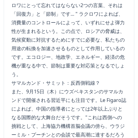
ロワにとって忘れてはならない2つの言葉、それは
「回復力」と「節制」です... " ラクロワによれば、
消費量のコントロールによって、いずれにせよ弾力
性が生まれるという。この点で、ロシアの脅威は、
気候変動に対抗するためにすでに必要な、私たちの
用途の転換を加速させるものとして作用しているの
です。エコロジー、地政学、エネルギー、経済の危
機が重なる中で、節制は重要な対応策となるでしょ
う。
サマルカンド・サミット：反西側戦線？
また、9月15日（木）にウズベキスタンのサマルカ
ンドで開催される習近平にも注目です。Le Figaro誌
によれば、中国の指導者にとっては2年以上ぶりと
なる国際的な大舞台だそうです。"これは西側への
挑戦として、上海協力機構首脳会議の傍ら、ウラジ
ーミル・プーチンとの会談で最高潮に達するだろう