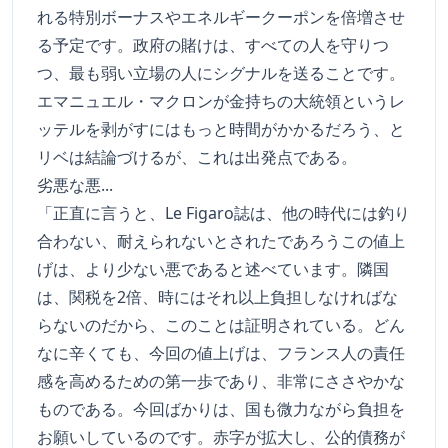
れる特別ボーナスやエネルギークーポンを倍増させ
る予定です。政府の賭けは、すべての人を守りつ
つ、最も弱い立場の人にシグナルを送ることです。
エマニュエル・マクロンが金持ちの大統領というレ
ッテルを剥がすにはもっと時間がかかるだろう、と
リベは結論づけるが、これは出発点である。
劣悪な悪...
「正直に言うと、Le Figaro誌は、他の時代には釣り
合わない、耐えられないとされたであろうこの値上
げは、より少ない悪であると述べています。隣国
は、関税を2倍、時にはそれ以上負担しなければな
らないのだから、このことは証明されている。どん
なに辛くても、今回の値上げは、フランス人の責任
感を高めるための第一歩であり、非常にささやかな
ものである。今回ばかりは、国も微力ながら負担を
お願いしているのです。赤字が拡大し、公的債務が