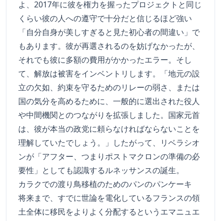
よ、2017年に彼を権力を握ったプロジェクトと同じ
くらい彼の人への遵守で十分だと信じるほど強い
「自分自身が美しすぎると見た初心者の間違い」で
もあります。彼が再選されるのを妨げなかったが、
それでも彼に多額の費用がかかったエラー。そし
て、解放は被害をインベントリします。「地元の設
立の欠如、約束を守るためのリレーの弱さ、または
国の気分を高めるために、一般的に選出された役人
や中間機関とのつながりを拡張しました。国家元首
は、彼が本当の政党に頼らなければならないことを
理解していたでしょう。」したがって、リベラシオ
ンが「アフター、つまりポストマクロンの準備の必
要性」としても認識するルネッサンスの誕生。
カラクでの渡り鳥移植のためのパンのパンケーキ
将来まで、すでに世論を電化しているフランスの領
土全体に移民をよりよく分配するというエマニュエ