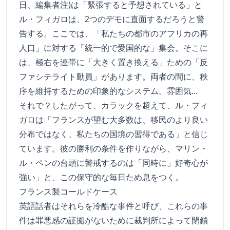
日、編集者注)は「緊張すると予想されている」と
ル・フィガロは、2つのデモに直面するだろうと警
告する。ここでは、「私たちの都市のアフリカの再
人口」に対する「統一的で愛国的な」集会。そこに
は、極右を連帯に「大きく置き換える」ための「反
ファシテライト動員」があります。両者の間に、秩
序を維持するための印象的なシステム。雰囲気...
それで？したがって、カラックを超えて、ル・フィ
ガロは「フランスが望む大多数は、移民のより良い
分布ではなく、私たちの国境の習得である」と信じ
ています。彼の勝利の条件を作りながら、マリン・
ル・ペンの台頭に警戒するのは「同時に」好奇心が
強い」と、この保守的な毎日ため息をつく。
フランス製コールドケース
英語話者はそれらを冷酷な事件と呼び、これらの事
件は罪悪感の証拠がないために裁判所によって閉鎖