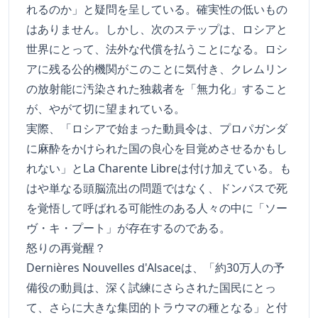
れるのか」と疑問を呈している。確実性の低いもの
はありません。しかし、次のステップは、ロシアと
世界にとって、法外な代償を払うことになる。ロシ
アに残る公的機関がこのことに気付き、クレムリン
の放射能に汚染された独裁者を「無力化」すること
が、やがて切に望まれている。
実際、「ロシアで始まった動員令は、プロパガンダ
に麻酔をかけられた国の良心を目覚めさせるかもし
れない」とLa Charente Libreは付け加えている。も
はや単なる頭脳流出の問題ではなく、ドンバスで死
を覚悟して呼ばれる可能性のある人々の中に「ソー
ヴ・キ・プート」が存在するのである。
怒りの再覚醒？
Dernières Nouvelles d'Alsaceは、「約30万人の予
備役の動員は、深く試練にさらされた国民にとっ
て、さらに大きな集団的トラウマの種となる」と付