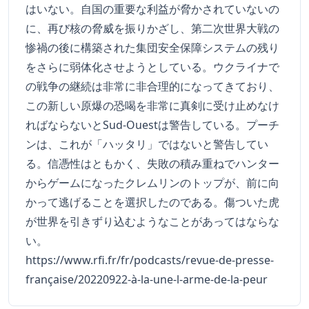
はいない。自国の重要な利益が脅かされていないの
に、再び核の脅威を振りかざし、第二次世界大戦の
惨禍の後に構築された集団安全保障システムの残り
をさらに弱体化させようとしている。ウクライナで
の戦争の継続は非常に非合理的になってきており、
この新しい原爆の恐喝を非常に真剣に受け止めなけ
ればならないとSud-Ouestは警告している。プーチ
ンは、これが「ハッタリ」ではないと警告してい
る。信憑性はともかく、失敗の積み重ねでハンター
からゲームになったクレムリンのトップが、前に向
かって逃げることを選択したのである。傷ついた虎
が世界を引きずり込むようなことがあってはならな
い。
https://www.rfi.fr/fr/podcasts/revue-de-presse-
française/20220922-à-la-une-l-arme-de-la-peur