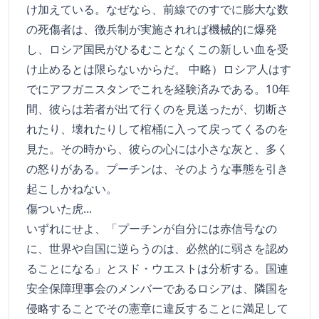
け加えている。なぜなら、前線でのすでに膨大な数
の死傷者は、徴兵制が実施されれば機械的に爆発
し、ロシア国民がひるむことなくこの新しい血を受
け止めるとは限らないからだ。 中略）ロシア人はす
でにアフガニスタンでこれを経験済みである。10年
間、彼らは若者が出て行くのを見送ったが、切断さ
れたり、壊れたりして棺桶に入って戻ってくるのを
見た。その時から、彼らの心には小さな灰と、多く
の怒りがある。プーチンは、そのような事態を引き
起こしかねない。
傷ついた虎...
いずれにせよ、「プーチンが自分には赤信号なの
に、世界や自国に逆らうのは、必然的に弱さを認め
ることになる」とスド・ウエストは分析する。国連
安全保障理事会のメンバーであるロシアは、隣国を
侵略することでその憲章に違反することに満足して