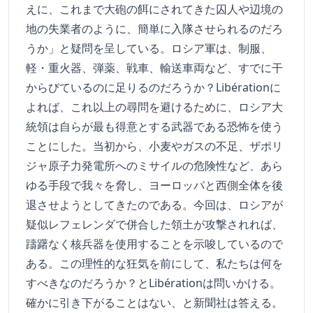
えに、これまで大砲の餌にされてきた囚人や辺境の
地の失業者のように、簡単に入隊させられるのだろ
うか」と疑問を呈している。ロシア軍は、制服、
軽・重火器、弾薬、戦車、輸送車両など、すでに干
からびているのに足りるのだろうか？Libérationに
よれば、これ以上の尋問を避けるために、ロシア大
統領は自らが最も得意とする武器である恐怖を使う
ことにした。当初から、小麦やガスの不足、ザポリ
ジャ原子力発電所へのミサイルの危険性など、あら
ゆる手段で我々を脅し、ヨーロッパと西側全体を後
退させようとしてきたのである。今回は、ロシアが
疑似レフェレンダで併合した領土が攻撃されれば、
躊躇なく核兵器を使用することを示唆しているので
ある。この理性的な狂気を前にして、私たちは何を
すべきなのだろうか？とLibérationは問いかける。
確かに引き下がることはない、と新聞社は答える。