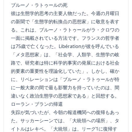
ブルーノ・ラトゥールの死
彼は生態学的思考の主要人物だった。今週の月曜日
の新聞で「生態学的転換点の思想家」に敬意を表す
る。これは、ブルーノ・ラトゥールがラ・クロワの
一面に掲載されている方法です。フランスの哲学者
は75歳で亡くなった。Libérationが彼を呼んでいる
「メタ思想家」は、「社会学、人類学、生態学の岐
路で、研究者は特に科学的事実の発展における社会
的要素の重要性を理論化していた」。しかし、確か
に、リベレーションは「ブルーノ・ラトゥールが特
に一般大衆の間で最も影響力を持っていたのは、間
違いなく政治生態学の思想家である」と回想する。
ローラン・ブランの帰還
失踪が気づいたが、今朝の報道機関への復帰もあっ
た。サッカーシーンでは、「大統領への場所」、タ
イトルはレキペ。「大統領」は、リーグ1に復帰す