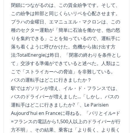
閉鎖につながるのは、この賃金紛争です。そして、
この紛争は幹部と同じくらいリベを心配させます。
プラハの金曜日、エマニュエル・マクロンは、この
種のセクター運動が「簡単に石油を働かせ、他の怒
りを集約できる」ことを知っているので、運転手に
落ち着くように呼びかけた。危機から抜け出す方
法:TotalEnergieは昨日、「閉塞の終わりを条件とし
て」交渉する準備ができていると述べた。人類はこ
こで「ストライカーへの脅迫」を非難している。
バスの運転手はどこに行きましたか？
駅ではガソリンが増え、イル・ド・フランスでは、
バスのドライバーが増えました...「しかし、バスの
運転手はどこに行きましたか?「、Le Parisien
Aujourd'hui en Franceに尋ねる。「パリとイル=ド
=フランスの電話から1,500人以上のドライバーが行
方不明」、その結果、乗客は「より長く、より長く