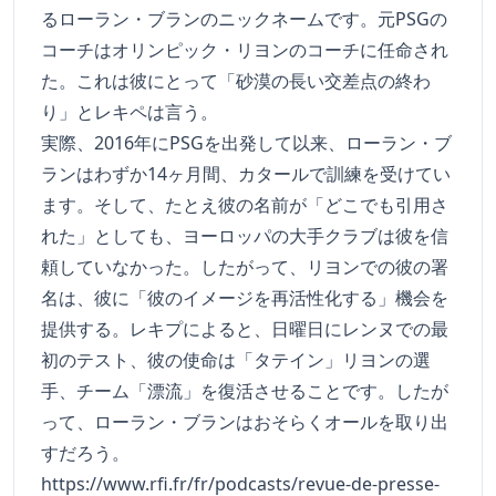
るローラン・ブランのニックネームです。元PSGの
コーチはオリンピック・リヨンのコーチに任命され
た。これは彼にとって「砂漠の長い交差点の終わ
り」とレキペは言う。
実際、2016年にPSGを出発して以来、ローラン・ブ
ランはわずか14ヶ月間、カタールで訓練を受けてい
ます。そして、たとえ彼の名前が「どこでも引用さ
れた」としても、ヨーロッパの大手クラブは彼を信
頼していなかった。したがって、リヨンでの彼の署
名は、彼に「彼のイメージを再活性化する」機会を
提供する。レキプによると、日曜日にレンヌでの最
初のテスト、彼の使命は「タテイン」リヨンの選
手、チーム「漂流」を復活させることです。したが
って、ローラン・ブランはおそらくオールを取り出
すだろう。
https://www.rfi.fr/fr/podcasts/revue-de-presse-