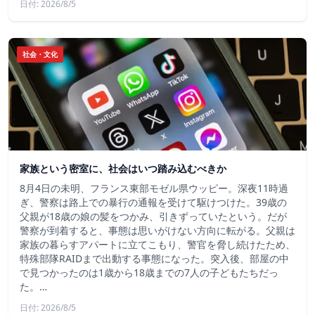
日付: 2026/8/5
社会・文化
家族という密室に、社会はいつ踏み込むべきか
8月4日の未明、フランス東部モゼル県ウッピー。深夜11時過
ぎ、警察は路上での暴行の通報を受けて駆けつけた。39歳の
父親が18歳の娘の髪をつかみ、引きずっていたという。だが
警察が到着すると、事態は思いがけない方向に転がる。父親は
家族の暮らすアパートに立てこもり、警官を脅し続けたため、
特殊部隊RAIDまで出動する事態になった。突入後、部屋の中
で見つかったのは1歳から18歳までの7人の子どもたちだっ
た。…
日付: 2026/8/5