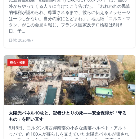
外からやってくる人々に向けてこう告げた。「われわれの民族
的権利が認められ、尊重されるまで、彼らに伝えるメッセージ
は一つしかない。自分の家にとどまれ」。地元紙「コルス・マ
タン」がこの会見を報じ、フランス国家反テロ検察は8月6
日、予…
日付: 2026/8/7
複合・横断
太陽光パネル10枚と、記者ひとりの死——安全保障が「守る
もの」を問い直す
8月6日、ヨルダン川西岸南部の小さな集落ハルベト・アルト
ゥバで、約100人が暮らしを支えていた太陽光パネルが壊され