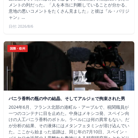
メントの列だった。「人を本当に判断していることが分かる、
意地の悪いコメントをたくさん見ました」と彼は『ル・パリジ
ャン』…
日付: 2026/8/6
国際・欧州
バニラ香料の瓶の中の結晶、そしてアルジェで拘束された男
2024年6月、フランス北部の港町ル・アーブルで、税関職員が
一つのコンテナに目を止めた。中身はメキシコ発、スペイン向
けの人工バニラ香料のボトル。ラベルには何の異常もない。だ
が分析の結果、その液体にはメタンフェタミンが溶け込んでい
た。ここから始まった追跡は、同じ年の7月10日、スペイン・
バルセロナ近郊の人里離れた敷地にある秘密研究所へとたどり