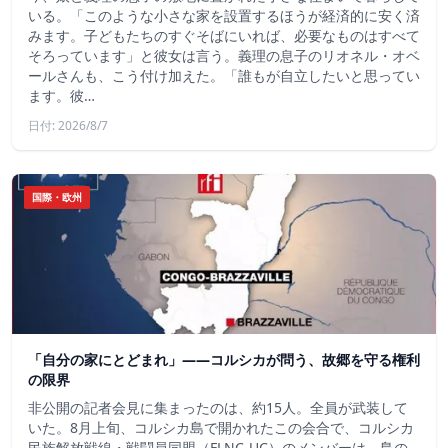
いる。「このような小さな家を設置するほうが経済的に安く済
みます。子どもたちのすぐそばにいれば、必要なものはすべて
そろっています」と彼女は言う。義理の息子のリオネル・オベ
ールさんも、こう付け加えた。「誰もが自立したいと思ってい
ます。彼…
日付: 2026/8/7
国際・欧州
「自分の家にとどまれ」——コルシカが問う、故郷を守る権利
の限界
非公開の記者会見に集まったのは、約15人。全員が武装して
いた。8月上旬、コルシカ島で開かれたこの会合で、コルシカ
民族解放戦線・戦闘員同盟（FLNC-UC）のメンバーは、島の