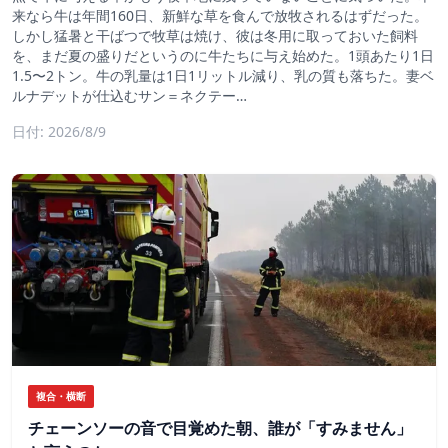
来なら牛は年間160日、新鮮な草を食んで放牧されるはずだった。
しかし猛暑と干ばつで牧草は焼け、彼は冬用に取っておいた飼料
を、まだ夏の盛りだというのに牛たちに与え始めた。1頭あたり1日
1.5〜2トン。牛の乳量は1日1リットル減り、乳の質も落ちた。妻ベ
ルナデットが仕込むサン＝ネクテー…
日付: 2026/8/9
複合・横断
チェーンソーの音で目覚めた朝、誰が「すみません」