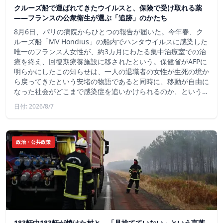
クルーズ船で運ばれてきたウイルスと、保険で受け取れる薬
――フランスの公衆衛生が選ぶ「追跡」のかたち
8月6日、パリの病院からひとつの報告が届いた。今年春、ク
ルーズ船「MV Hondius」の船内でハンタウイルスに感染した
唯一のフランス人女性が、約3カ月にわたる集中治療室での治
療を終え、回復期療養施設に移されたという。保健省がAFPに
明らかにしたこの知らせは、一人の退職者の女性が生死の境か
ら戻ってきたという安堵の物語であると同時に、移動が自由に
なった社会がどこまで感染症を追いかけられるのか、という…
日付: 2026/8/7
政治・公共政策
183軒中183軒が焼けた村と、「見捨てていない」という言葉