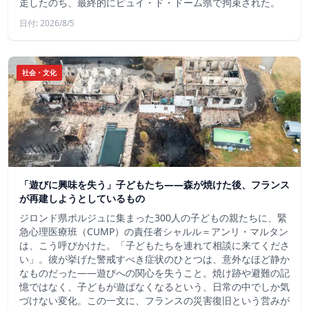
走したのち、最終的にピュイ・ド・ドーム県で拘束された。
日付: 2026/8/5
社会・文化
「遊びに興味を失う」子どもたち——森が焼けた後、フランス
が再建しようとしているもの
ジロンド県ポルジュに集まった300人の子どもの親たちに、緊
急心理医療班（CUMP）の責任者シャルル＝アンリ・マルタン
は、こう呼びかけた。「子どもたちを連れて相談に来てくださ
い」。彼が挙げた警戒すべき症状のひとつは、意外なほど静か
なものだった――遊びへの関心を失うこと。焼け跡や避難の記
憶ではなく、子どもが遊ばなくなるという、日常の中でしか気
づけない変化。この一文に、フランスの災害復旧という営みが