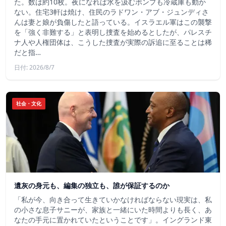
た。数は約10枚。夜になれば水を汲むポンプも冷蔵庫も動か
ない。住宅3軒は焼け、住民のラドワン・アブ・ジュンディさ
んは妻と娘が負傷したと語っている。イスラエル軍はこの襲撃
を「強く非難する」と表明し捜査を始めるとしたが、パレスチ
ナ人や人権団体は、こうした捜査が実際の訴追に至ることは稀
だと指…
日付: 2026/8/7
社会・文化
遺灰の身元も、編集の独立も、誰が保証するのか
「私が今、向き合って生きていかなければならない現実は、私
の小さな息子サニーが、家族と一緒にいた時間よりも長く、あ
なたの手元に置かれていたということです」。イングランド東