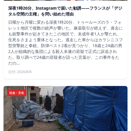
深夜1時20分、Instagramで届いた勧誘――フランスが「デジ
タル空間の主権」を問い始めた理由
日曜から月曜に変わる深夜1時20分、トゥールーズのラ・フォ
レット地区で複数の銃声が響いた。麻薬取引が絶えず、過去に
も銃撃事件が起きてきたこの地区で、未成年者1人が撃たれ、
生死をさまよう重体となった。逃走した車からはカラシニコフ
型突撃銃と拳銃、防弾ベスト2着が見つかり、18歳と24歳の男
2人が組織的な集団による殺人未遂の容疑で正式に訴追され
た。取り調べで24歳の容疑者が語った言葉が、この事件をた
だの…
日付: 2026/8/8
社会・文化