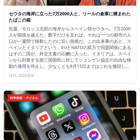
セウタの海岸に立った7万2000人と、リールの倉庫に積まれた
たばこの箱
先週、モロッコ北部の海岸からスペイン領セウタへ、7万2000
人が国境を越えた。数字だけを見れば、それは一つの都市の人
口が一週間で移動したのに近い規模だ。この出来事のあと、ス
ペインとイタリアという、EUとNATOの双方で同盟関係にある
はずの二国が、外交文書の応酬に入った。イタリアは、スペイ
ンから到着する第三国国民に対してシェンゲン協定の自由な移
動の適用を停止し、少なくとも8月15日まではこれを撤回し…
日付: 2026/8/8
科学技術・デジタル