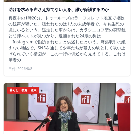
助けを求める声さえ持てない人を、誰が保護するのか
真夜中の1時20分、トゥールーズのラ・フォレット地区で複数
の銃声が響いた。狙われたのは1人の未成年者で、今も生死の
境にいるという。逃走した車からは、カラシニコフ型の突撃銃
と防弾ベストが見つかり、逮捕された24歳の男は
「Instagramで勧誘された」と供述したという。麻薬取引の絶
えない地区で、SNSを通じて少年たちが暴力の駒として吸い上
げられていく構図が、この一行の供述から見えてくる。これは
筆者の…
日付: 2026/8/8
暮らし・教育・健康