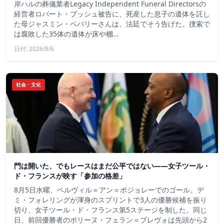
岸ハルの葬儀業者Legacy Independent Funeral Directorsの
経営者ロバート・ブッシュ被告に、死産した息子の遺体を託し
た母ジャスミン・ベバリーさんは、法廷でそう告げた。捜索で
は腐敗した35体の遺体が床や棚…
日付: 2026/8/6
社会・文化
門は開いた、でもレースはまだ公平ではない――女子ツール・
ド・フランスが映す「参加の格差」
8月5日水曜、ベルヴィル＝アン＝ボジョレーでのゴール。デ
ミ・フォレリングが渾身のスプリントで3人の優勝候補を振り
切り、女子ツール・ド・フランス第5ステージを制した。同じ
日、前回優勝者のポリーヌ・フェラン＝プレヴォは先頭から2