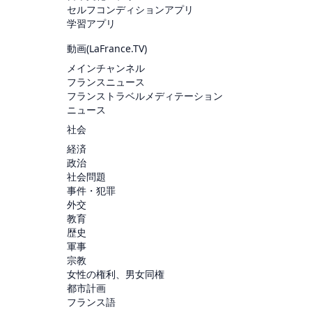
セルフコンディションアプリ
学習アプリ
動画(
LaFrance.TV
)
メインチャンネル
フランスニュース
フランストラベルメディテーション
ニュース
社会
経済
政治
社会問題
事件・犯罪
外交
教育
歴史
軍事
宗教
女性の権利、男女同権
都市計画
フランス語