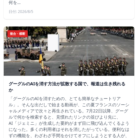
何を…
日付: 2026/8/5
複合・横断
グーグルのAIを消す方法が拡散する国で、報道は生き残れる
か
「グーグルのAIを消すための、とても簡単なチュートリア
ル」。そんな出だしで始まる動画が、この夏フランスのソーシ
ャルメディアで次々と再生されている。7月22日以降、グーグ
ルで何かを検索すると、見慣れたリンクの並びより先に、
AI「ジェミニ」が生成した要約がまず目に飛び込んでくるよう
になった。多くの利用者はそれを消したがっている。便利なは
ずの機能を、わざわざ手間をかけてオフにしようとする人が、