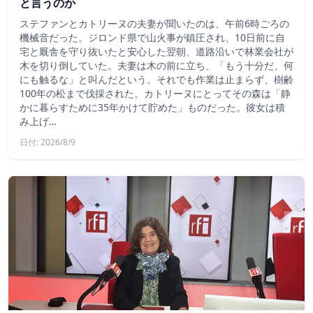
と言うのか
ステファンとカトリーヌの夫妻が聞いたのは、午前6時ごろの
機械音だった。ジロンド県で山火事が鎮圧され、10日前に自
宅と厩舎を守り抜いたと安心した翌朝、道路沿いで林業会社が
木を切り倒していた。夫妻は木の前に立ち、「もう十分だ、何
にも触るな」と叫んだという。それでも作業は止まらず、樹齢
100年の松まで伐採された。カトリーヌにとってその森は「静
かに暮らすために35年かけて貯めた」ものだった。彼女は積
み上げ…
日付: 2026/8/9