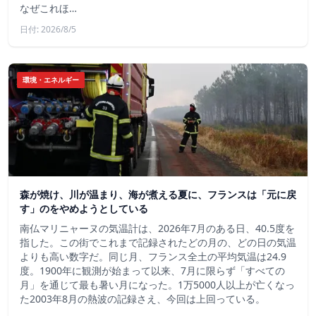
なぜこれほ…
日付: 2026/8/5
環境・エネルギー
森が焼け、川が温まり、海が煮える夏に、フランスは「元に戻
す」のをやめようとしている
南仏マリニャーヌの気温計は、2026年7月のある日、40.5度を
指した。この街でこれまで記録されたどの月の、どの日の気温
よりも高い数字だ。同じ月、フランス全土の平均気温は24.9
度。1900年に観測が始まって以来、7月に限らず「すべての
月」を通じて最も暑い月になった。1万5000人以上が亡くなっ
た2003年8月の熱波の記録さえ、今回は上回っている。