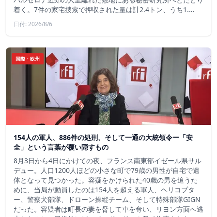
着く。7件の家宅捜索で押収された量は計2.4トン、うち1.…
日付: 2026/8/6
国際・欧州
154人の軍人、886件の処刑、そして一通の大統領令ー「安
全」という言葉が覆い隠すもの
8月3日から4日にかけての夜、フランス南東部イゼール県サル
デュー。人口1200人ほどの小さな町で79歳の男性が自宅で遺
体となって見つかった。容疑をかけられた40歳の男を追うた
めに、当局が動員したのは154人を超える軍人、ヘリコプタ
ー、警察犬部隊、ドローン操縦チーム、そして特殊部隊GIGN
だった。容疑者は町長の妻を脅して車を奪い、リヨン方面へ逃