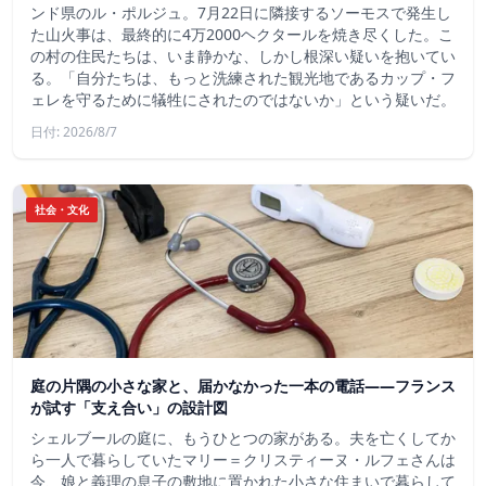
ンド県のル・ポルジュ。7月22日に隣接するソーモスで発生し
た山火事は、最終的に4万2000ヘクタールを焼き尽くした。こ
の村の住民たちは、いま静かな、しかし根深い疑いを抱いてい
る。「自分たちは、もっと洗練された観光地であるカップ・フ
ェレを守るために犠牲にされたのではないか」という疑いだ。
日付: 2026/8/7
社会・文化
庭の片隅の小さな家と、届かなかった一本の電話——フランス
が試す「支え合い」の設計図
シェルブールの庭に、もうひとつの家がある。夫を亡くしてか
ら一人で暮らしていたマリー＝クリスティーヌ・ルフェさんは
今、娘と義理の息子の敷地に置かれた小さな住まいで暮らして