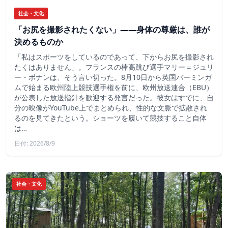
社会・文化
「お尻を撮影されたくない」――身体の尊厳は、誰が
決めるものか
「私はスポーツをしているのであって、下からお尻を撮影され
たくはありません」。フランスの棒高跳び選手マリー＝ジュリ
ー・ボナンは、そう言い切った。8月10日から英国バーミンガ
ムで始まる欧州陸上競技選手権を前に、欧州放送連合（EBU）
が公表した放送指針を歓迎する発言だった。彼女はすでに、自
分の映像がYouTube上でまとめられ、性的な文脈で拡散され
るのを見てきたという。ショーツを履いて競技すること自体
は…
日付: 2026/8/9
社会・文化