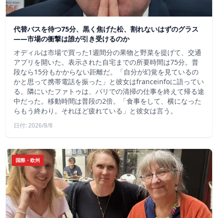
代替バスを待つ75分、黒く焦げた松、割れないはずのグラス
——市場の衝撃は誰が引き受けるのか
オディルは市場で買った1週間分の果物と野菜を提げて、交通
アプリを開いた。表示された自宅までの所要時間は75分。普
段なら15分もかからない距離だ。「自分が幻覚を見ているの
かと思って携帯電話を振った」と彼女はfranceinfoに語ってい
る。隣にいたファトゥは、パリでの清掃の仕事を終えて帰る途
中だった。移動時間は普段の2倍。「食事をして、横になった
らもう終わり。それほど疲れている」と彼女は言う。
日付: 2026/8/8
国際・欧州