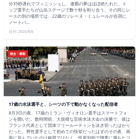
分35秒遅れでフィニッシュし、連覇の夢はほぼ絶たれた。ト
ップ選手たちが山岳ステージで数十秒を削り合う、その同じレ
ースの別の場所では、22歳のソレーヌ・ミュレールが合宿に
ノートパ…
日付: 2026/8/6
複合・横断
17歳の水泳選手と、シーツの下で動かなくなった配信者
8月3日の夜、17歳のミラン・ヴィオロン選手はスマートフォ
ンを開いた。数時間前、大規模な芸術水泳大会の決勝で、彼は
フランス代表として団体フリールーティンを泳ぎ切ったばかり
だった。男性選手として初めての快挙だったはずのその夜、画
面に並んでいたのは称賛ではなく、性差別的で憎悪に満ちたコ