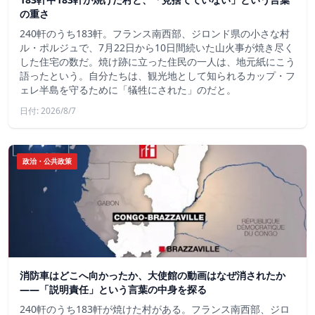
の重さ
240軒のうち183軒。フランス南西部、ジロンド県の小さな村
ル・ポルジュで、7月22日から10日間続いた山火事が焼き尽く
した住宅の数だ。焼け跡に立った住民の一人は、地元紙にこう
語ったという。自分たちは、観光地として知られるカップ・フ
ェレ半島を守るために「犠牲にされた」のだと。
日付: 2026/8/7
政治・公共政策
消防車はどこへ向かったか、大使館の動画はなぜ消されたか
——「説明責任」という言葉の中身を探る
240軒のうち183軒が焼けた村がある。フランス南西部、ジロ