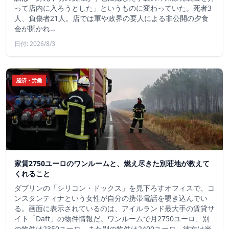
って店内に入ろうとした」というものに変わっていた。死者3
人、負傷者21人。店では軍や政界の要人による非公開の夕食
会が開かれ…
日付: 2026/8/3
経済・労働
家賃2750ユーロのワンルームと、燃え尽きた別荘地が教えて
くれること
ダブリンの「シリコン・ドックス」を見下ろすオフィスで、コ
ンスタンティナという女性が自分の携帯電話を覗き込んでい
る。画面に表示されているのは、アイルランド最大手の賃貸サ
イト「Daft」の物件情報だ。ワンルームで月2750ユーロ、別
の物件は2350ユーロ、また別の物件は2400ユーロ。彼女は米