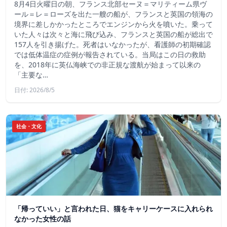
8月4日火曜日の朝、フランス北部セーヌ＝マリティーム県ヴ
ール＝レ＝ローズを出た一艘の船が、フランスと英国の領海の
境界に差しかかったところでエンジンから火を噴いた。乗って
いた人々は次々と海に飛び込み、フランスと英国の船が総出で
157人を引き揚げた。死者はいなかったが、看護師の初期確認
では低体温症の症例が報告されている。当局はこの日の救助
を、2018年に英仏海峡での非正規な渡航が始まって以来の
「主要な…
日付: 2026/8/5
社会・文化
「帰っていい」と言われた日、猫をキャリーケースに入れられ
なかった女性の話