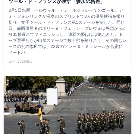
ツール・ド・フランスが映す「参加の格差」
8月5日水曜、ベルヴィル＝アン＝ボジョレーでのゴール。デ
ミ・フォレリングが渾身のスプリントで3人の優勝候補を振り
切り、女子ツール・ド・フランス第5ステージを制した。同じ
日、前回優勝者のポリーヌ・フェラン＝プレヴォは先頭から2
分35秒遅れでフィニッシュし、連覇の夢はほぼ絶たれた。ト
ップ選手たちが山岳ステージで数十秒を削り合う、その同じレ
ースの別の場所では、22歳のソレーヌ・ミュレールが合宿に
ノートパ…
日付: 2026/8/6