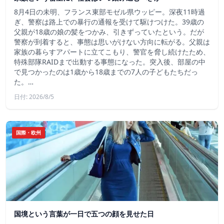
8月4日の未明、フランス東部モゼル県ウッピー。深夜11時過
ぎ、警察は路上での暴行の通報を受けて駆けつけた。39歳の
父親が18歳の娘の髪をつかみ、引きずっていたという。だが
警察が到着すると、事態は思いがけない方向に転がる。父親は
家族の暮らすアパートに立てこもり、警官を脅し続けたため、
特殊部隊RAIDまで出動する事態になった。突入後、部屋の中
で見つかったのは1歳から18歳までの7人の子どもたちだっ
た。…
日付: 2026/8/5
国際・欧州
国境という言葉が一日で五つの顔を見せた日