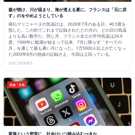
森が焼け、川が温まり、海が煮える夏に、フランスは「元に戻
す」のをやめようとしている
南仏マリニャーヌの気温計は、2026年7月のある日、40.5度を
指した。この街でこれまで記録されたどの月の、どの日の気温
よりも高い数字だ。同じ月、フランス全土の平均気温は24.9
度。1900年に観測が始まって以来、7月に限らず「すべての
月」を通じて最も暑い月になった。1万5000人以上が亡くなっ
た2003年8月の熱波の記録さえ、今回は上回っている。
日付: 2026/8/5
社会・文化
家族という密室に、社会はいつ踏み込むべきか