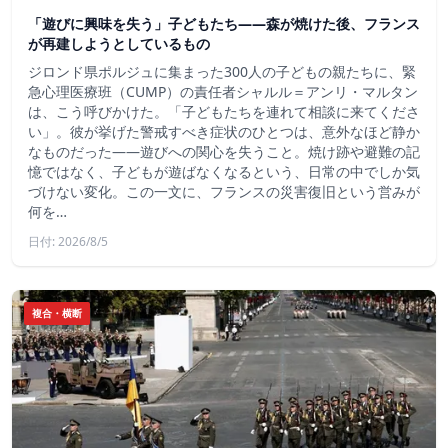
「遊びに興味を失う」子どもたち——森が焼けた後、フランス
が再建しようとしているもの
ジロンド県ポルジュに集まった300人の子どもの親たちに、緊
急心理医療班（CUMP）の責任者シャルル＝アンリ・マルタン
は、こう呼びかけた。「子どもたちを連れて相談に来てくださ
い」。彼が挙げた警戒すべき症状のひとつは、意外なほど静か
なものだった――遊びへの関心を失うこと。焼け跡や避難の記
憶ではなく、子どもが遊ばなくなるという、日常の中でしか気
づけない変化。この一文に、フランスの災害復旧という営みが
何を…
日付: 2026/8/5
複合・横断