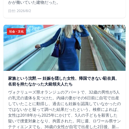
かが働いていた建物だった。
日付: 2026/8/2
社会・文化
家族という沈黙 ― 妊娠を隠した女性、帰国できない駐在員、
名前を持たなかった大統領夫人たち
ヴォクリューズ県オランジュのアパートで、32歳の男性が5人
の乳児の遺体を見つけた。内縁の妻がその6日前に自宅で出産
していたことに動揺し、過去にも妊娠を認識していなかったの
ではないかと疑って調べた結果だったという。検察によれば、
女性は2018年から2025年にかけて、5人の子どもを殺害した
疑いで捜査対象となり、拘置された。同じ週、ロワール県サン
テティエンヌでも、36歳の女性が自宅で出産した2日後、新…