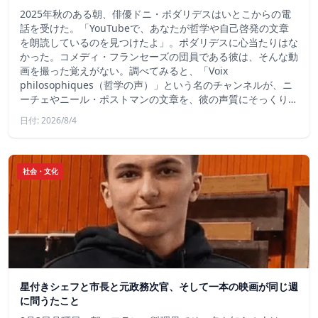
2025年秋のある朝、俳優ドニ・ポダリデスはいとこからの電
話を受けた。「YouTubeで、あなたが哲学や自己啓発の文章
を朗読しているのを見つけたよ」。ポダリデスに心当たりはな
かった。コメディ・フランセーズの団員である彼は、そんな動
画を撮った覚えがない。調べてみると、「Voix
philosophiques（哲学の声）」という名のチャンネルが、ニ
ーチェやニール・ポストマンの文章を、彼の声質にそっくり…
日付: 2026/8/4
社会・文化
星付きシェフと市長と元政務次官、そして一本の映画が同じ週
に問うたこと