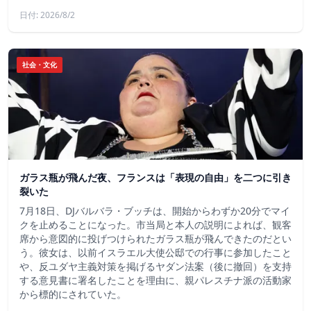
日付: 2026/8/2
社会・文化
ガラス瓶が飛んだ夜、フランスは「表現の自由」を二つに引き
裂いた
7月18日、DJバルバラ・ブッチは、開始からわずか20分でマイ
クを止めることになった。市当局と本人の説明によれば、観客
席から意図的に投げつけられたガラス瓶が飛んできたのだとい
う。彼女は、以前イスラエル大使公邸での行事に参加したこと
や、反ユダヤ主義対策を掲げるヤダン法案（後に撤回）を支持
する意見書に署名したことを理由に、親パレスチナ派の活動家
から標的にされていた。