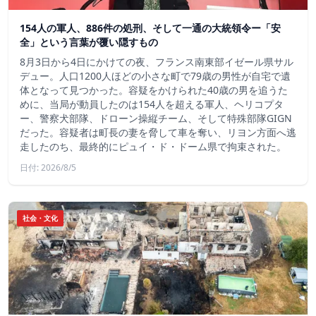
154人の軍人、886件の処刑、そして一通の大統領令ー「安
全」という言葉が覆い隠すもの
8月3日から4日にかけての夜、フランス南東部イゼール県サル
デュー。人口1200人ほどの小さな町で79歳の男性が自宅で遺
体となって見つかった。容疑をかけられた40歳の男を追うた
めに、当局が動員したのは154人を超える軍人、ヘリコプタ
ー、警察犬部隊、ドローン操縦チーム、そして特殊部隊GIGN
だった。容疑者は町長の妻を脅して車を奪い、リヨン方面へ逃
走したのち、最終的にピュイ・ド・ドーム県で拘束された。
日付: 2026/8/5
社会・文化