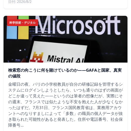
日付: 2026/8/2
科学技術・デジタル
検索窓の向こうに何を賭けているのか——GAFAと国家、真実
の値段
金曜日の夜、パリの小学校教員が自分の研修記録を管理するシ
ステムにログインしようとしたら、いつも通りのはずの画面が
どこか違って見えた——というのは筆者の想像だが、実際にそ
の週末、フランスでは似たような不安を抱えた人が少なくなか
ったはずだ。7月31日、フランス国民教育省は、業務用アカウ
ントへのなりすましによって「多数」の職員の個人データが抜
き取られた可能性があると発表した。住所や電話番号、社会保
障番号…