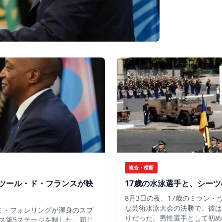
複合・横断
ツール・ド・フランスが映
17歳の水泳選手と、シー
8月3日の夜、17歳のミラン
な芸術水泳大会の決勝で、彼は
ミ・フォレリングが渾身のスプ
りだった。男性選手として初め
ス第5ステージを制した。同じ