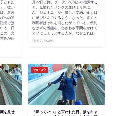
子どもた
月22日以降、グーグルで何かを検索する
」。彼が
と、見慣れたリンクの並びより先に、
は、意外
AI「ジェミニ」が生成した要約がまず目
びへの関
に飛び込んでくるようになった。多くの
記憶では
利用者はそれを消したがっている。便利
いう、日
なはずの機能を、わざわざ手間をかけて
この一文
オフにしようとする人が、なぜこれほ…
営みが何
日付: 2026/8/5
社会・文化
顔を見せ
「帰っていい」と言われた日、猫をキャ