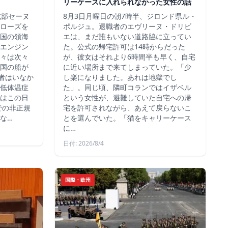
リーケースに入れられなかった女性の話
北部セーヌ
8月3日月曜日の朝7時半、ジロンド県ル・
ローズを
ポルジュ。退職者のエヴリーヌ・ドリビ
国の領海
エは、まだ誰もいない道路脇に立ってい
エンジン
た。公式の帰宅許可は14時からだった
々は次々
が、彼女はそれより6時間半も早く、自宅
国の船が
に近い場所まで来てしまっていた。「少
死者はいなか
し楽になりました。あれは地獄でし
低体温症
た」。同じ頃、隣町コランではイザベル
はこの日
という女性が、避難していた自宅への帰
での非正規
宅を許可されながら、あえて戻らないこ
な…
とを選んでいた。「猫をキャリーケース
に…
日付: 2026/8/4
国際・欧州