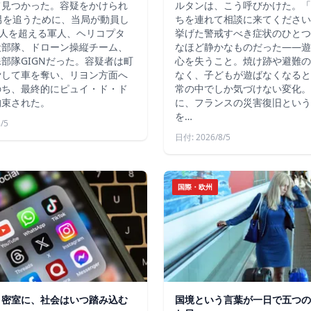
て見つかった。容疑をかけられ
ルタンは、こう呼びかけた。「
男を追うために、当局が動員し
ちを連れて相談に来てください
4人を超える軍人、ヘリコプタ
挙げた警戒すべき症状のひとつ
犬部隊、ドローン操縦チーム、
なほど静かなものだった――遊
部隊GIGNだった。容疑者は町
心を失うこと。焼け跡や避難の
脅して車を奪い、リヨン方面へ
なく、子どもが遊ばなくなると
のち、最終的にピュイ・ド・ド
常の中でしか気づけない変化。
拘束された。
に、フランスの災害復旧という
を…
/5
日付: 2026/8/5
国際・欧州
う密室に、社会はいつ踏み込む
国境という言葉が一日で五つの