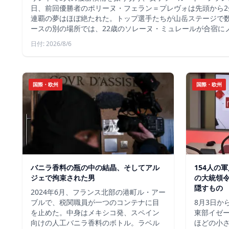
日、前回優勝者のポリーヌ・フェラン＝プレヴォは先頭から2
連覇の夢はほぼ絶たれた。トップ選手たちが山岳ステージで
ースの別の場所では、22歳のソレーヌ・ミュレールが合宿に
日付: 2026/8/6
国際・欧州
国際・欧州
バニラ香料の瓶の中の結晶、そしてアル
154人の
ジェで拘束された男
の大統領
隠すもの
2024年6月、フランス北部の港町ル・アー
ブルで、税関職員が一つのコンテナに目
8月3日か
を止めた。中身はメキシコ発、スペイン
東部イゼー
向けの人工バニラ香料のボトル。ラベル
ほどの小さ