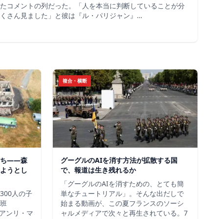
たコメントの列だった。「人を本当に判断していることが分
くさん見ました」と彼は『ル・パリジャン』…
複合・横断
ち——森
グーグルのAIを消す方法が拡散する国
ようとし
で、報道は生き残れるか
「グーグルのAIを消すための、とても簡
300人の子
単なチュートリアル」。そんな出だしで
班
始まる動画が、この夏フランスのソーシ
＝アンリ・マ
ャルメディアで次々と再生されている。7