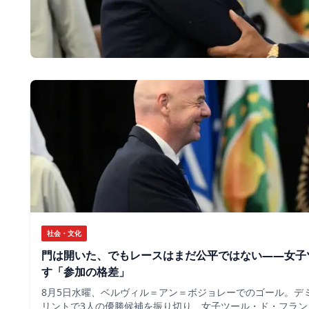
社会・文化
門は開いた、でもレースはまだ公平ではない――女子
す「参加の格差」
8月5日水曜、ベルヴィル＝アン＝ボジョレーでのゴール。デ
リントで3人の優勝候補を振り切り、女子ツール・ド・フラン