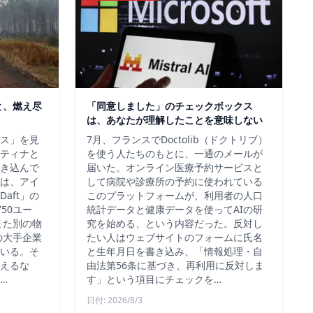
と、燃え尽
「同意しました」のチェックボックス
は、あなたが理解したことを意味しない
ス」を見
7月、フランスでDoctolib（ドクトリブ）
ティナと
を使う人たちのもとに、一通のメールが
き込んで
届いた。オンライン医療予約サービスと
は、アイ
して病院や診療所の予約に使われている
aft」の
このプラットフォームが、利用者の人口
50ユー
統計データと健康データを使ってAIの研
また別の物
究を始める、という内容だった。反対し
の大手企業
たい人はウェブサイトのフォームに氏名
いる。そ
と生年月日を書き込み、「情報処理・自
えるな
由法第56条に基づき、再利用に反対しま
…
す」という項目にチェックを…
日付: 2026/8/3