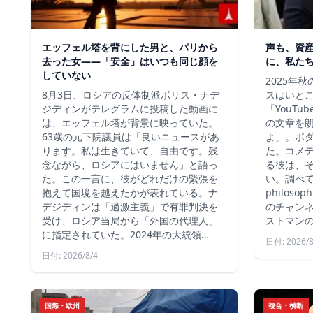
エッフェル塔を背にした男と、パリから
声も、資
去った女——「安全」はいつも同じ顔を
に、私た
していない
2025年
8月3日、ロシアの反体制派ボリス・ナデ
スはいと
ジディンがテレグラムに投稿した動画に
「YouT
は、エッフェル塔が背景に映っていた。
の文章を
63歳の元下院議員は「良いニュースがあ
よ」。ポ
ります。私は生きていて、自由です。残
た。コメ
念ながら、ロシアにはいません」と語っ
る彼は、
た。この一言に、彼がどれだけの緊張を
い。調べて
抱えて国境を越えたかが表れている。ナ
philos
デジディンは「過激主義」で有罪判決を
のチャン
受け、ロシア当局から「外国の代理人」
ストマン
に指定されていた。2024年の大統領…
日付: 2026/8
日付: 2026/8/4
国際・欧州
複合・横断