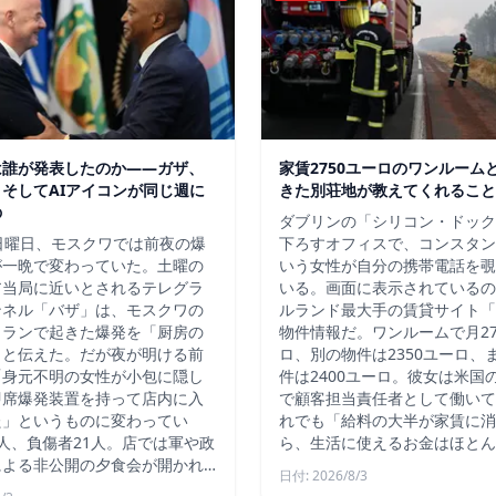
は誰が発表したのか——ガザ、
家賃2750ユーロのワンルーム
そしてAIアイコンが同じ週に
きた別荘地が教えてくれること
の
ダブリンの「シリコン・ドック
日曜日、モスクワでは前夜の爆
下ろすオフィスで、コンスタン
が一晩で変わっていた。土曜の
いう女性が自分の携帯電話を覗
ア当局に近いとされるテレグラ
いる。画面に表示されているの
ンネル「バザ」は、モスクワの
ルランド最大手の賃貸サイト「D
トランで起きた爆発を「厨房の
物件情報だ。ワンルームで月27
」と伝えた。だが夜が明ける前
ロ、別の物件は2350ユーロ、
「身元不明の女性が小包に隠し
件は2400ユーロ。彼女は米国
即席爆発装置を持って店内に入
で顧客担当責任者として働いて
た」というものに変わってい
れでも「給料の大半が家賃に消
人、負傷者21人。店では軍や政
ら、生活に使えるお金はほとん
による非公開の夕食会が開かれ…
日付: 2026/8/3