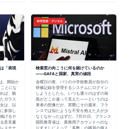
科学技術・デジタル
は「表現
検索窓の向こうに何を賭けているのか
——GAFAと国家、真実の値段
チは、開始か
金曜日の夜、パリの小学校教員が自分の
ることにな
研修記録を管理するシステムにログイン
れば、観
しようとしたら、いつも通りのはずの画
たガラス
面がどこか違って見えた——というのは
女は、以
筆者の想像だが、実際にその週末、フラ
に参加し
ンスでは似たような不安を抱えた人が少
掲げるヤ
なくなかったはずだ。7月31日、フランス
る意見書
国民教育省は、業務用アカウントへのな
レスチナ
りすましによって「多数」の職員の個人