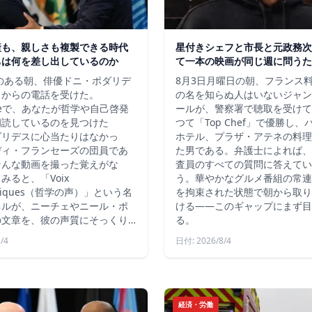
産も、親しさも複製できる時代
星付きシェフと市長と元政務次
ちは何を差し出しているのか
て一本の映画が同じ週に問うた
秋のある朝、俳優ドニ・ポダリデ
8月3日月曜日の朝、フランス
こからの電話を受けた。
の名を知らぬ人はいないジャン
ubeで、あなたが哲学や自己啓発
ールが、警察署で聴取を受けて
朗読しているのを見つけた
つて「Top Chef」で優勝し
ダリデスに心当たりはなかっ
ホテル、プラザ・アテネの料理
ディ・フランセーズの団員であ
た男である。弁護士によれば、
そんな動画を撮った覚えがな
査員のすべての質問に答えてい
みると、「Voix
う。華やかなグルメ番組の常連
ophiques（哲学の声）」という名
を拘束された状態で朝から取り
ネルが、ニーチェやニール・ポ
ける――このギャップにまず目
の文章を、彼の声質にそっくり…
る。
/4
日付: 2026/8/4
経済・労働