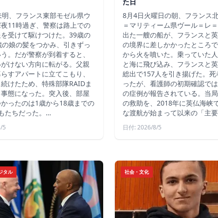
た日
未明、フランス東部モゼル県ウ
8月4日火曜日の朝、フランス
夜11時過ぎ、警察は路上での
＝マリティーム県ヴール＝レ＝
を受けて駆けつけた。39歳の
出た一艘の船が、フランスと英
歳の娘の髪をつかみ、引きずっ
の境界に差しかかったところで
いう。だが警察が到着すると、
から火を噴いた。乗っていた人
いがけない方向に転がる。父親
と海に飛び込み、フランスと英
暮らすアパートに立てこもり、
総出で157人を引き揚げた。
続けたため、特殊部隊RAIDま
ったが、看護師の初期確認では
る事態になった。突入後、部屋
の症例が報告されている。当局
かったのは1歳から18歳までの
の救助を、2018年に英仏海峡
もたちだった。…
な渡航が始まって以来の「主要
/5
日付: 2026/8/5
ジタル
社会・文化