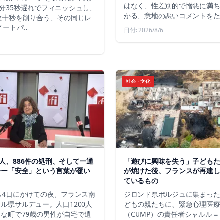
はなく、性差別的で憎悪に満ち
分35秒遅れでフィニッシュし、
かる、意地の悪いコメントをた
数十秒を削り合う、その同じレ
ノートパ…
日付: 2026/8/6
社会・文化
軍人、886件の処刑、そして一通
「遊びに興味を失う」子どもた
令ー「安全」という言葉が覆い
が焼けた後、フランスが再建し
ているもの
ら4日にかけての夜、フランス南
ジロンド県ポルジュに集まった
ル県サルデュー。人口1200人
どもの親たちに、緊急心理医療
な町で79歳の男性が自宅で遺
（CUMP）の責任者シャルル