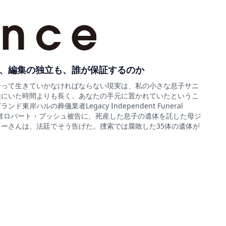
、編集の独立も、誰が保証するのか
合って生きていかなければならない現実は、私の小さな息子サニ
緒にいた時間よりも長く、あなたの手元に置かれていたというこ
ド東岸ハルの葬儀業者Legacy Independent Funeral
sの経営者ロバート・ブッシュ被告に、死産した息子の遺体を託した母ジ
ーさんは、法廷でそう告げた。捜索では腐敗した35体の遺体が