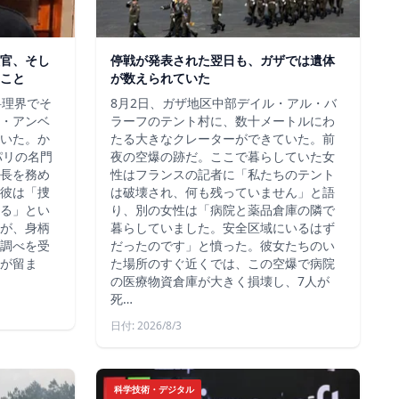
官、そし
停戦が発表された翌日も、ガザでは遺体
こと
が数えられていた
料理界でそ
8月2日、ガザ地区中部デイル・アル・バ
・アンベ
ラーフのテント村に、数十メートルにわ
いた。か
たる大きなクレーターができていた。前
、パリの名門
夜の空爆の跡だ。ここで暮らしていた女
長を務め
性はフランスの記者に「私たちのテント
彼は「捜
は破壊され、何も残っていません」と語
る」とい
り、別の女性は「病院と薬品倉庫の隣で
が、身柄
暮らしていました。安全区域にいるはず
調べを受
だったのです」と憤った。彼女たちのい
が留ま
た場所のすぐ近くでは、この空爆で病院
の医療物資倉庫が大きく損壊し、7人が
死…
日付: 2026/8/3
科学技術・デジタル