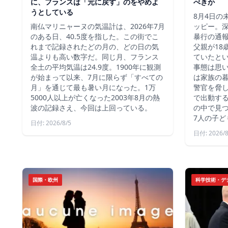
に、フランスは「元に戻す」のをやめよ
べきか
うとしている
8月4日の
南仏マリニャーヌの気温計は、2026年7月
ッピー。深
のある日、40.5度を指した。この街でこ
暴行の通報
れまで記録されたどの月の、どの日の気
父親が18
温よりも高い数字だ。同じ月、フランス
ていたと
全土の平均気温は24.9度。1900年に観測
事態は思
が始まって以来、7月に限らず「すべての
は家族の
月」を通じて最も暑い月になった。1万
警官を脅し
5000人以上が亡くなった2003年8月の熱
で出動す
波の記録さえ、今回は上回っている。
の中で見つ
7人の子ど
日付: 2026/8/5
日付: 2026/8
国際・欧州
科学技術・デ