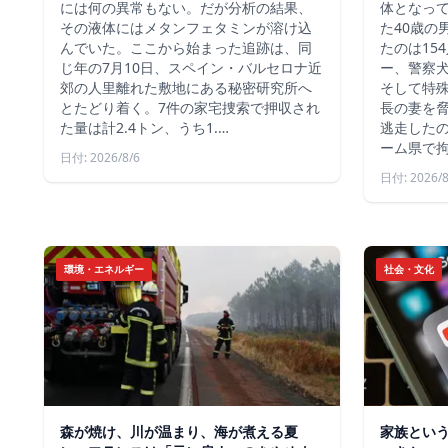
には何の異常もない。だが分析の結果、
体となっ
その液体にはメタンフェタミンが溶け込
た40歳の
んでいた。ここから始まった追跡は、同
たのは15
じ年の7月10日、スペイン・バルセロナ近
ー、警察
郊の人里離れた敷地にある秘密研究所へ
そして特殊
とたどり着く。7件の家宅捜索で押収され
長の妻を
た量は計2.4トン、うち1.…
逃走した
ーム県で
日付: 2026/8/6
日付: 2026/8
環境・エネルギー
社会・文化
森が焼け、川が温まり、海が煮える夏
家族とい