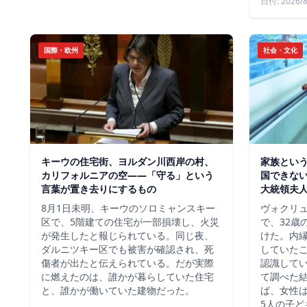
日付: 2026/8
国際・欧州
社会・文化
キーウの住宅街、ヨルダン川西岸の村、
家族という
カリフォルニアの空——「守る」という
国できな
言葉が置き去りにするもの
大統領夫
8月1日未明、キーウのソロミャンスキー
ヴォクリ
区で、5階建ての住宅が一部損壊し、火災
で、32歳
が発生したと報じられている。同じ夜、
けた。内
ダルニツキー区でも被害が確認され、死
していた
傷者が出たと伝えられている。だが実際
認識して
に燃えたのは、誰かが暮らしていた住宅
て調べた
と、誰かが働いていた建物だった。
ば、女性は
5人の子