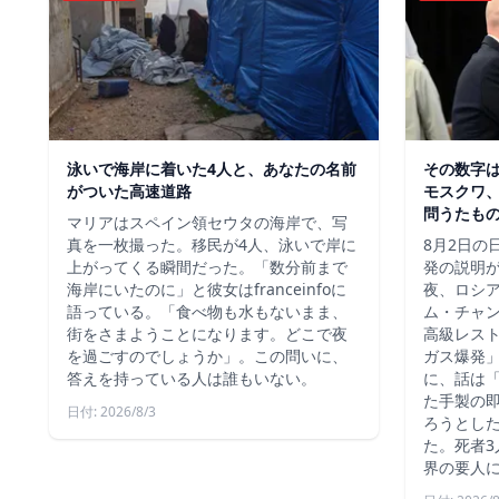
泳いで海岸に着いた4人と、あなたの名前
その数字
がついた高速道路
モスクワ、
問うたも
マリアはスペイン領セウタの海岸で、写
真を一枚撮った。移民が4人、泳いで岸に
8月2日の
上がってくる瞬間だった。「数分前まで
発の説明
海岸にいたのに」と彼女はfranceinfoに
夜、ロシ
語っている。「食べ物も水もないまま、
ム・チャ
街をさまようことになります。どこで夜
高級レス
を過ごすのでしょうか」。この問いに、
ガス爆発
答えを持っている人は誰もいない。
に、話は
た手製の
日付: 2026/8/3
ろうとし
た。死者3
界の要人