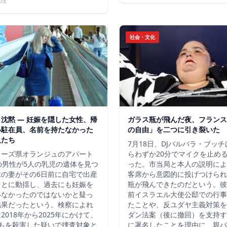
/3
社会・文化
沈黙 ― 妊娠を隠した女性、帰
ガラス瓶が飛んだ夜、フランス
い駐在員、名前を持たなかった
の自由」を二つに引き裂いた
人たち
7月18日、DJバルバラ・ブッ
ューズ県オランジュのアパート
らわずか20分でマイクを止め
の男性が5人の乳児の遺体を見つ
った。市当局と本人の説明によ
縁の妻がその6日前に自宅で出産
客席から意図的に投げつけられ
ことに動揺し、過去にも妊娠を
瓶が飛んできたのだという。彼
いなかったのではないかと疑っ
前イスラエル大使公邸での行事
結果だったという。検察によれ
たことや、反ユダヤ主義対策を
2018年から2025年にかけて、
ダン法案（後に撤回）を支持す
どもを殺害した疑いで捜査対象と
に署名したことを理由に、親パ