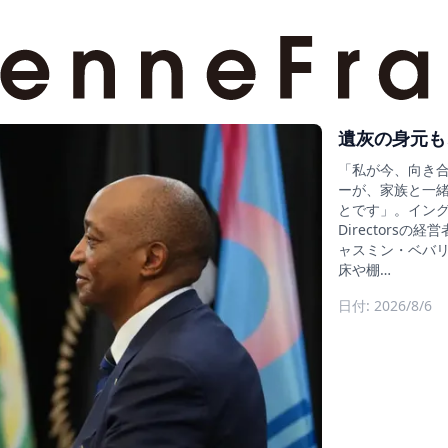
遺灰の身元も
「私が今、向き
ーが、家族と一
とです」。イングラン
Director
ャスミン・ベバリ
床や棚…
日付: 2026/8/6