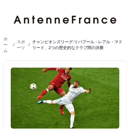
ホ
スポ
チャンピオンズリーグ:リバプール - レアル・マド
ー
/
/
ーツ
リード、2つの歴史的なクラブ間の決勝
ム