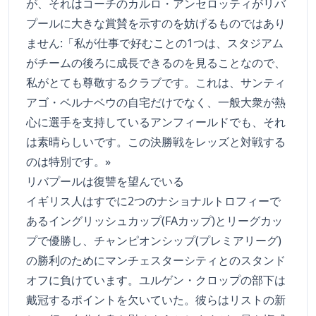
が、それはコーチのカルロ・アンセロッティがリバ
プールに大きな賞賛を示すのを妨げるものではあり
ません:「私が仕事で好むことの1つは、スタジアム
がチームの後ろに成長できるのを見ることなので、
私がとても尊敬するクラブです。これは、サンティ
アゴ・ベルナベウの自宅だけでなく、一般大衆が熱
心に選手を支持しているアンフィールドでも、それ
は素晴らしいです。この決勝戦をレッズと対戦する
のは特別です。»
リバプールは復讐を望んでいる
イギリス人はすでに2つのナショナルトロフィーで
あるイングリッシュカップ(FAカップ)とリーグカッ
プで優勝し、チャンピオンシップ(プレミアリーグ)
の勝利のためにマンチェスターシティとのスタンド
オフに負けています。ユルゲン・クロップの部下は
戴冠するポイントを欠いていた。彼らはリストの新