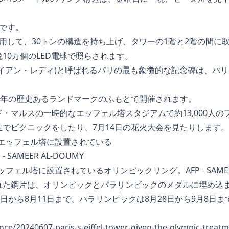
です。
用して、30トンの構造を持ち上げ、タワーの1階と2階の間に
10万個のLED電球で照らされます。
イアン・レディ)と呼ばれるパリの最も象徴的な記念碑は、パ
5年の歴史あるランドマークのふもとで開催されます。
・マルスの一時的なエッフェル塔スタジアムで約13,000人
でピクニックをしたり、7月14日の花火大会を見たりします。
ッフェル塔に設置されているオリンピックリング。AFP - SAMEER
れた鋼片は、オリンピックとパラリンピックのメダルに埋め込
6日から8月11日まで、パラリンピックは8月28日から9月8日
ance/20240607-paris-s-eiffel-tower-given-the-olympic-treatm