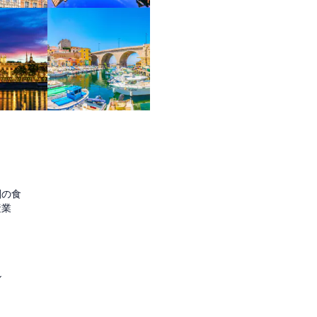
圏の食
産業
ル