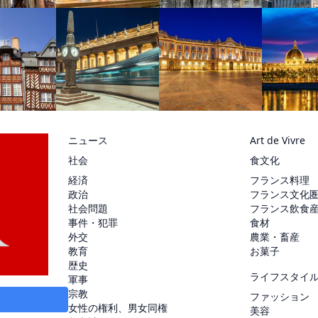
ニュース
Art de Vivre
社会
食文化
経済
フランス料理
政治
フランス文化
社会問題
フランス飲食
事件・犯罪
食材
外交
農業・畜産
教育
お菓子
歴史
ライフスタイ
軍事
宗教
ファッション
女性の権利、男女同権
美容