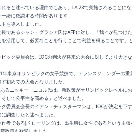
れると述べている理由でもあり、LA 28で実施されることに
を一緒に確認する時間があります。
ストを導入しました。
会長であるジャン・グラシア氏はAFPに対し、「我々が見つけ
会を活用して、必要なことを行うことで利益を得ることです」
ンピック委員会は、IOCの判決が将来の大会に対してより大き
21年東京オリンピックの女子競技で、トランスジェンダーの重
醸す初めての大会となりました。
者であるニッキー・ニコル氏は、新政策がオリンピックレベルに
、そして公平性を高める」と述べました。
ック委員会会長のイアン・チェスターマンは、IOCが決定を下
的に調査したと述べました。
作者であるJ.K.ローリングは、出生時に女性であるという主
の新政策も歓迎しました。