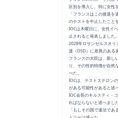
区別を導入し、特に女性
「フランスはこの後退を遺
のテストを中止したこと
IOCは木曜日に、女性
止されると発表しました
2028年ロサンゼルスオ
達（DSD）に差異のある
フランスの大臣は、新し
り、その性的特徴が自然
べた。
IOCは、テストステロンの
がある可能性があると述
IOC会長のキルスティ
ればならないと述べまし
「もしその国で違法であ
トリーは述べた。