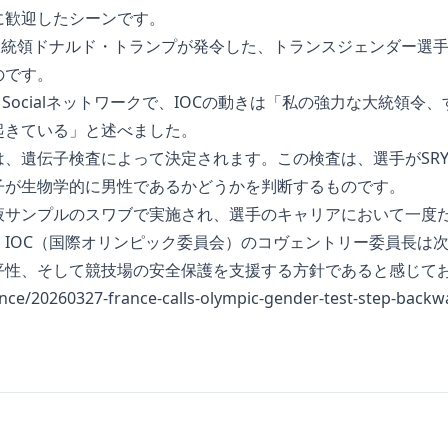
に歓迎したシーンです。
国大統領ドナルド・トランプが発令した、トランスジェンダー選
のです。
h Socialネットワークで、IOCの動きは「私の強力な大統領
起きている」と述べました。
は、遺伝子検査によって決定されます。この検査は、選手がSR
子が生物学的に男性であるかどうかを判断するものです。
液サンプルのスワブで実施され、選手のキャリアにおいて一度
、IOC（国際オリンピック委員会）のコヴェントリー委員長は
平性、そして競技場の安全保護を支援する方針であると感じて
rance/20260327-france-calls-olympic-gender-test-step-backw