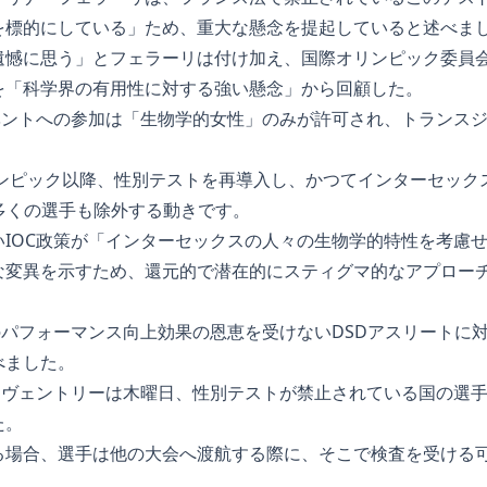
を標的にしている」ため、重大な懸念を提起していると述べま
憾に思う」とフェラーリは付け加え、国際オリンピック委員会（I
を「科学界の有用性に対する強い懸念」から回顧した。
イベントへの参加は「生物学的女性」のみが許可され、トランス
。
リンピック以降、性別テストを再導入し、かつてインターセック
多くの選手も除外する動きです。
いIOC政策が「インターセックスの人々の生物学的特性を考慮
な変異を示すため、還元的で潜在的にスティグマ的なアプロー
パフォーマンス向上効果の恩恵を受けないDSDアスリートに対して「r
べました。
・コヴェントリーは木曜日、性別テストが禁止されている国の選
た。
る場合、選手は他の大会へ渡航する際に、そこで検査を受ける