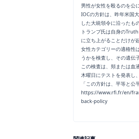
男性が女性を殴るのを公
IOCの方針は、昨年米
した大統領令に沿ったも
トランプ氏は自身のTrut
に立ち上がることだけが
女性カテゴリーの適格性
うかを検査し、その遺伝
この検査は、頬または血
木曜日にテストを発表し
「この方針は、平等と公
https://www.rfi.fr/en/f
back-policy
関連記事