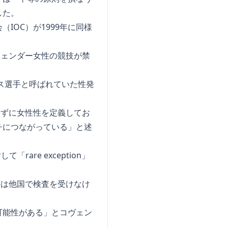
した。
OC）が1999年に同様
ジェンダー女性の競技が禁
ス選手と呼ばれていた性発
せずに女性性を定義してお
チにつながっている」と述
are exception」
手は他国で検査を受けなけ
可能性がある」とコヴェン