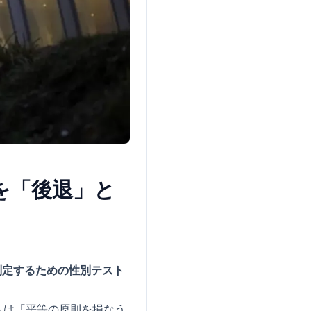
を「後退」と
判定するための性別テスト
。
トは「平等の原則を損なう