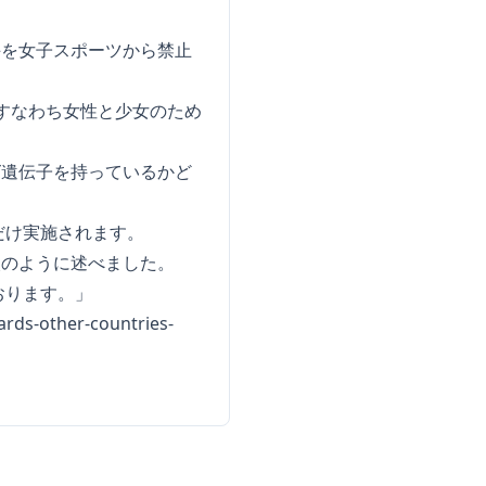
手を女子スポーツから禁止
令、すなわち女性と少女のため
Y遺伝子を持っているかど
だけ実施されます。
次のように述べました。
おります。」
ards-other-countries-