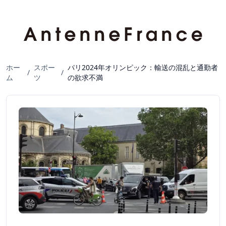
ホー
スポー
パリ2024年オリンピック：輸送の混乱と通勤者
/
/
ム
ツ
の欲求不満