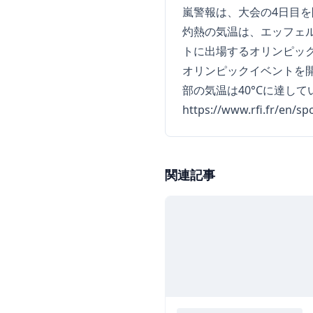
嵐警報は、大会の4日目
灼熱の気温は、エッフェ
トに出場するオリンピッ
オリンピックイベントを
部の気温は40°Cに達して
https://www.rfi.fr/en/s
関連記事