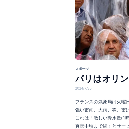
スポーツ
パリはオリン
2024/7/30
フランスの気象局は火曜
強い雷雨、大雨、雹、雷
これは「激しい降水量(1
真夜中頃まで続くとサー