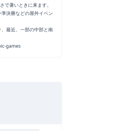
暑さで暑いときに来ます。
ー準決勝などの屋外イベン
り、最近、一部の中部と南
pic-games