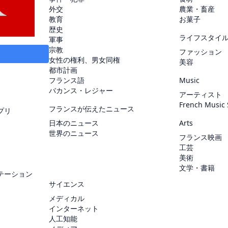
外交
農業・畜産
教育
お菓子
歴史
ライフスタイ
軍事
宗教
ファッション
女性の権利、男女同権
美容
都市計画
フランス語
Music
バカンス・レジャー
アーティスト
French Music
フランスが伝えたニュース
プリ
日本のニュース
Arts
世界のニュース
フランス映画
工芸
美術
文学・書籍
テーション
サイエンス
メディカル
インターネット
人工知能