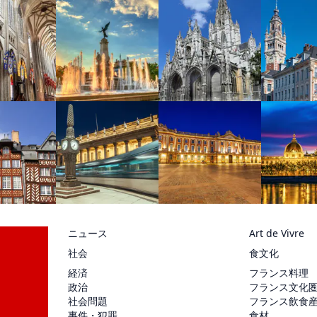
ニュース
Art de Vivre
社会
食文化
経済
フランス料理
政治
フランス文化
社会問題
フランス飲食
事件・犯罪
食材