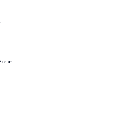
ル
 Scenes