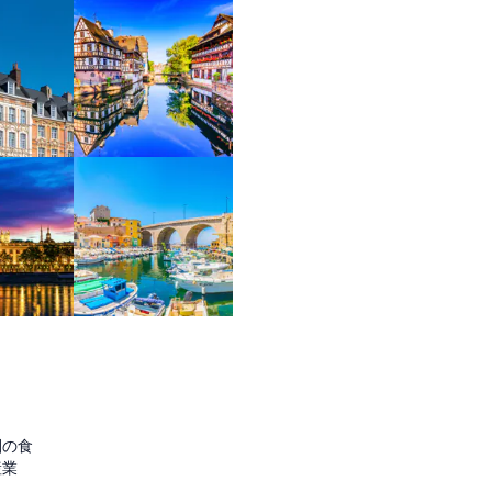
圏の食
産業