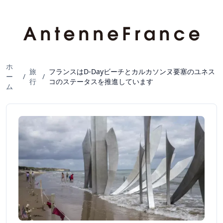
ホ
旅
フランスはD-Dayビーチとカルカソンヌ要塞のユネス
ー
/
/
行
コのステータスを推進しています
ム