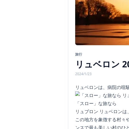
旅行
リュベロン 20
2024/1/23
リュベロンは、病院の喧
「スロー」な旅なら
リュブロン リュベロン
この地方を象徴する村々
ンスで最も美しい村のひ