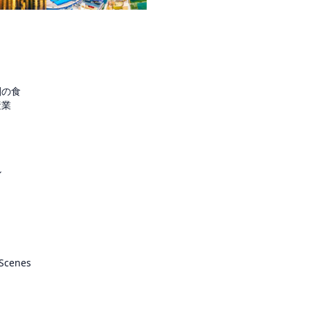
圏の食
産業
ル
 Scenes