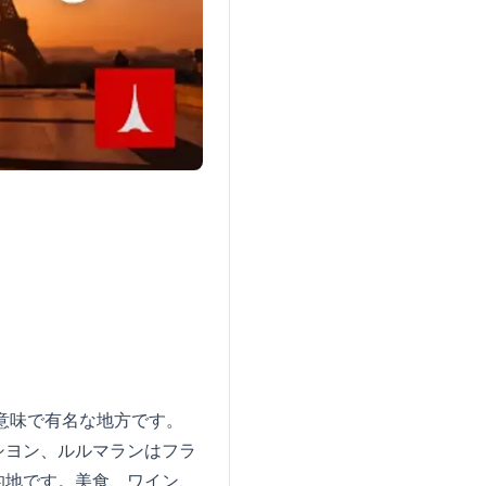
。
意味で有名な地方です。
シヨン、ルルマランはフラ
的地です。美食、ワイン、