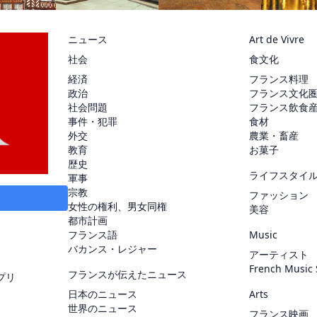
ニュース
Art de Vivre
社会
食文化
経済
フランス料理
政治
フランス文化
社会問題
フランス飲食
事件・犯罪
食材
外交
農業・畜産
教育
お菓子
歴史
ライフスタイ
軍事
宗教
ファッション
女性の権利、男女同権
美容
都市計画
フランス語
Music
バカンス・レジャー
アーティスト
French Music
フランスが伝えたニュース
プリ
日本のニュース
Arts
世界のニュース
フランス映画