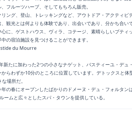
ル、フルーツハーブ、そしてもちろん販売。
クリング、登山、トレッキングなど、アウトドア・アクティビ
は、観光とは何よりも体験であり、出会いであり、分かち合い
中心に、ゲストハウス、ヴィラ、コテージ、素晴らしいブティ
界中の宿泊施設を見つけることができます。
Mourre 今年新たに加わった2つの小さなナゲット、バスティーユ・
ーからわずか10分のところに位置しています。デトックスと体
さな場所だ。
今年の春にオープンしたばかりのドメーヌ・デュ・フォルタンは
トルームと広々としたスパ・タウンを提供している。