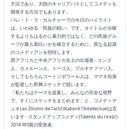
方法であり、大陸のキャリアパスとしてコメディを
開発する方法でもあります。
パレ・ド・ラ・カルチャーでの今日のハイライト
は、いわゆる「民族の戦い」です。タイトルが示唆
するよりもはるかに暴力的ではなく、どの民族グル
ープが最も面白いかを確立するために、異なる起源
のコメディアンを招待します。
西アフリカと中央アフリカ全土の出場者 - コンゴ
人、カメルーン人、トーゴ人、ブルキナファソ人、
そしてもちろんコートジボワール人は、ママネ自身
が監督した即興スケッチで競います。
「私たちはテーマを提案し、みんなの完全な視野
で、すぐにスケッチをまとめます」と、コメディデ
ュオLes Zinzins de l'artのKaboré l'Intellectuelは言
います - スタンドアップコメディ(Talents du rire)の
2018 RFI賞の受賞者。