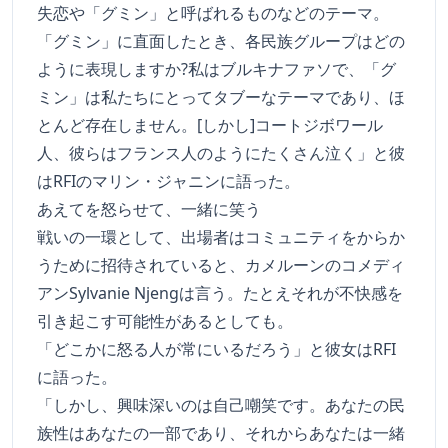
失恋や「グミン」と呼ばれるものなどのテーマ。
「グミン」に直面したとき、各民族グループはどの
ように表現しますか?私はブルキナファソで、「グ
ミン」は私たちにとってタブーなテーマであり、ほ
とんど存在しません。[しかし]コートジボワール
人、彼らはフランス人のようにたくさん泣く」と彼
はRFIのマリン・ジャニンに語った。
あえてを怒らせて、一緒に笑う
戦いの一環として、出場者はコミュニティをからか
うために招待されていると、カメルーンのコメディ
アンSylvanie Njengは言う。たとえそれが不快感を
引き起こす可能性があるとしても。
「どこかに怒る人が常にいるだろう」と彼女はRFI
に語った。
「しかし、興味深いのは自己嘲笑です。あなたの民
族性はあなたの一部であり、それからあなたは一緒