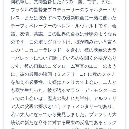
同執筆し、共同監督した2つの「国」です。また、
ブラジルの監督兼プロデューサーのウォルター・サ
レス、または彼がすべての最新映画に一緒に働いた
チーフオペレーターのヘレン・ルヴァルトです。会
議、友情、共謀。この世界の食欲は珍味のようなも
のです。このポリグロットは、彼が噛みたいと言う
この「コカコーラレッド」を含む、彼の映画のカラ
ーパレットについて話しているのを聞く必要があり
ます。彼の両親のコダクローム写真のエコーのよう
に、彼の最新の映画（ミステリー...）に赤のタッチ
を加える必要性。夫婦はアメリカで出会い、二人と
も奨学生だった。彼が語るマラン・デ・モンターニ
ュでの出会いは、歴史の失われた半分、アルジェリ
ア人の父親の探求というドキュメンタリーであり、
若い大人になってから発見しました。ブテフリカ大
統領の新たな命令に対する民衆の反乱であるヒラク