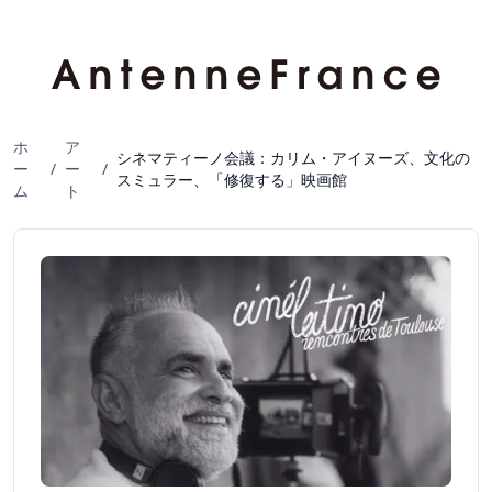
ホ
ア
シネマティーノ会議：カリム・アイヌーズ、文化の
ー
/
ー
/
スミュラー、「修復する」映画館
ム
ト