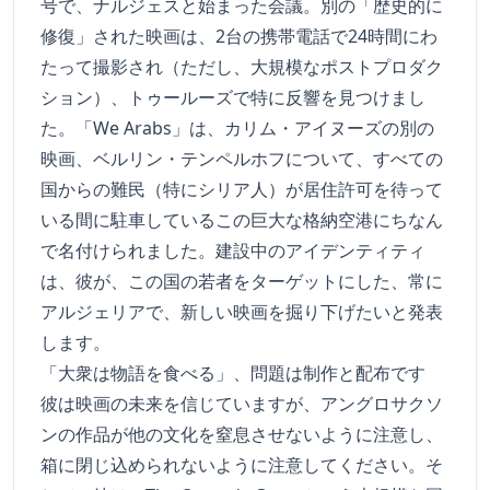
号で、ナルジェスと始まった会議。別の「歴史的に
修復」された映画は、2台の携帯電話で24時間にわ
たって撮影され（ただし、大規模なポストプロダク
ション）、トゥールーズで特に反響を見つけまし
た。「We Arabs」は、カリム・アイヌーズの別の
映画、ベルリン・テンペルホフについて、すべての
国からの難民（特にシリア人）が居住許可を待って
いる間に駐車しているこの巨大な格納空港にちなん
で名付けられました。建設中のアイデンティティ
は、彼が、この国の若者をターゲットにした、常に
アルジェリアで、新しい映画を掘り下げたいと発表
します。
「大衆は物語を食べる」、問題は制作と配布です
彼は映画の未来を信じていますが、アングロサクソ
ンの作品が他の文化を窒息させないように注意し、
箱に閉じ込められないように注意してください。そ