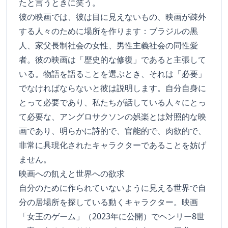
たと言うときに笑う。
彼の映画では、彼は目に見えないもの、映画が疎外
する人々のために場所を作ります：ブラジルの黒
人、家父長制社会の女性、男性主義社会の同性愛
者。彼の映画は「歴史的な修復」であると主張して
いる。物語を語ることを選ぶとき、それは「必要」
でなければならないと彼は説明します。自分自身に
とって必要であり、私たちが話している人々にとっ
て必要な、アングロサクソンの娯楽とは対照的な映
画であり、明らかに詩的で、官能的で、肉欲的で、
非常に具現化されたキャラクターであることを妨げ
ません。
映画への飢えと世界への欲求
自分のために作られていないように見える世界で自
分の居場所を探している動くキャラクター。映画
「女王のゲーム」（2023年に公開）でヘンリー8世