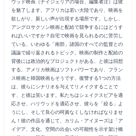
ウッド映画（ナイジェリアの場合、編集者注）は彼
を魅了します。アフリカは若い大陸であり、映画を
欲しがり、新しい声が出現する場所です。しかし、
アングロサクソン映画と配給で競争するにはどうす
ればいいですか？自宅で映画を見られるのに苦労し
ている、いわゆる「南部」諸国のすべての監督との
議論で繰り返されるトピック。映画の制作と配給の
背後には政治的なプロジェクトがある、と彼は回想
する。アメリカ映画はソフトパワーであり、フラン
ス映画と韓国映画もそうです。復讐する1つの方法
は、彼らにシナリオを与えてリメイクすることで
す、と彼は笑います。私たちはシェイクスピアを適
応させ、ハリウッドを適応させ、彼らを「絞る」よ
うにし、そして良心の呵責なくしなければなりませ
ん！彼の作品を通じて、カリム・アイヌーズは「ア
イデア、文化、空間の出会いの可能性を示す架け橋