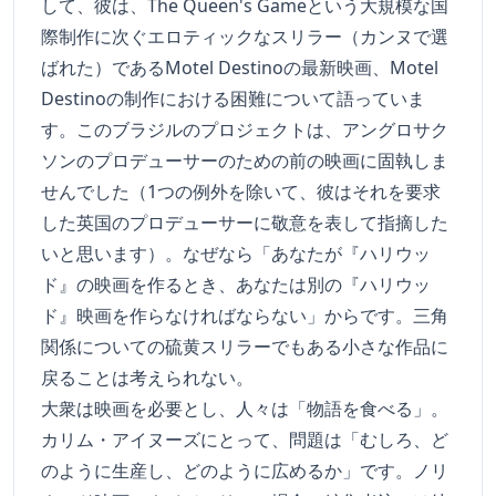
して、彼は、The Queen's Gameという大規模な国
際制作に次ぐエロティックなスリラー（カンヌで選
ばれた）であるMotel Destinoの最新映画、Motel
Destinoの制作における困難について語っていま
す。このブラジルのプロジェクトは、アングロサク
ソンのプロデューサーのための前の映画に固執しま
せんでした（1つの例外を除いて、彼はそれを要求
した英国のプロデューサーに敬意を表して指摘した
いと思います）。なぜなら「あなたが『ハリウッ
ド』の映画を作るとき、あなたは別の『ハリウッ
ド』映画を作らなければならない」からです。三角
関係についての硫黄スリラーでもある小さな作品に
戻ることは考えられない。
大衆は映画を必要とし、人々は「物語を食べる」。
カリム・アイヌーズにとって、問題は「むしろ、ど
のように生産し、どのように広めるか」です。ノリ