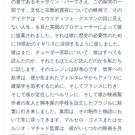
の妻であるキャサリン・パーでさえ、この探求の一
部です。文化と宗教的寛容についての映画で、その
アイデアは「エウリディツェ・グスマンの目に見え
ない人生」を見た英国のプロデューサーによって彼
に提案されました。それは彼に歴史の必要性のため
に16世紀のイギリスに没頭するように促しました。
彼はまた、チューダー宮廷について、彼はすべてを
読んだのか、それともほとんど読んだのかを私たち
に話します。そのエンジンは好奇心です。世界への
欲求は、彼が生まれたフォルタレザからアメリカに
建築学を追求するために、そしてフランスに行き、
そして彼が定住したベルリンに、そして彼が映画製
作者の友人と脚本家の学校を設立したブラジルに頻
繁に行き来しました。集団は、その制作と物語にお
いて常に戻ってきます。マルセロ・ゴメスまたはセ
ルジオ・マチャド監督は、彼がいくつかの映画を共