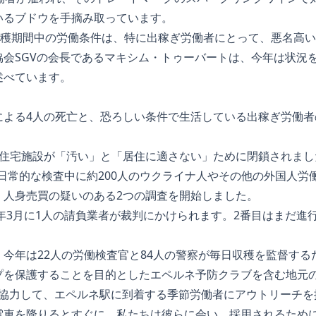
いるブドウを手摘み取っています。
収穫期間中の労働条件は、特に出稼ぎ労働者にとって、悪名高
協会SGVの会長であるマキシム・トゥーバートは、今年は状況
述べています。
よる4人の死亡と、恐ろしい条件で生活している出稼ぎ労働者の
。
な住宅施設が「汚い」と「居住に適さない」ために閉鎖されまし
は、日常的な検査中に約200人のウクライナ人やその他の外国人
、人身売買の疑いのある2つの調査を開始しました。
5年3月に1人の請負業者が裁判にかけられます。2番目はまだ進
今年は22人の労働検査官と84人の警察が毎日収穫を監督する
プを保護することを目的としたエペルネ予防クラブを含む地元の
availと協力して、エペルネ駅に到着する季節労働者にアウトリー
電車を降りるとすぐに、私たちは彼らに会い、採用されるため