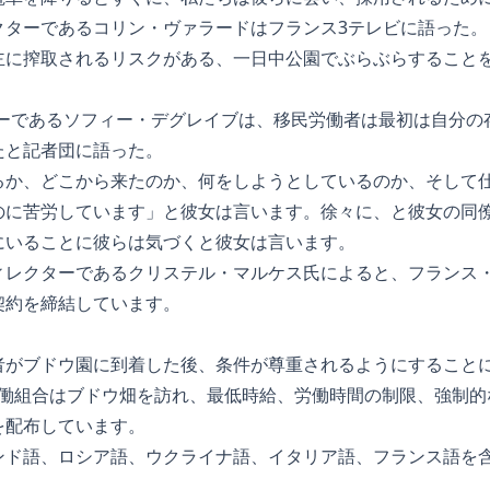
クターであるコリン・ヴァラードはフランス3テレビに語った。
主に搾取されるリスクがある、一日中公園でぶらぶらすること
カーであるソフィー・デグレイブは、移民労働者は最初は自分の
たと記者団に語った。
るか、どこから来たのか、何をしようとしているのか、そして
のに苦労しています」と彼女は言います。徐々に、と彼女の同
にいることに彼らは気づくと彼女は言います。
ィレクターであるクリステル・マルケス氏によると、フランス
契約を締結しています。
者がブドウ園に到着した後、条件が尊重されるようにすること
労働組合はブドウ畑を訪れ、最低時給、労働時間の制限、強制
を配布しています。
ンド語、ロシア語、ウクライナ語、イタリア語、フランス語を含