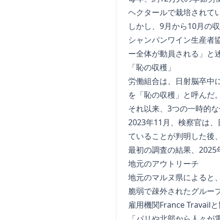
ヘクタールで栽培されて
しかし、9月から10月の
シャンパンワイン生産者
ー全体が動員される」と
「恥の収穫」
労働組合は、日射脳卒中に
を「恥の収穫」と呼んだ
それ以来、3つの一時的
2023年11月、検察官
ていることが判明した後
最初の調査の結果、202
地元のアウトリーチ
地元のマルヌ県によると、
脆弱で疎外されたグルー
雇用機関France Tr
「パリや北部から人々が