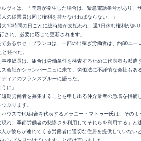
・カルヴィは、「問題が発生した場合は、緊急電話番号があり、
国人の従業員は同じ権利を持たなければならない。」
大10時間の日ごとに総時給が支払われ、週1日休む権利があ
実行され、必要に応じて更新されます。
長であるホセ・ブランコは、一部の出稼ぎ労働者は、約80ユー
たと述べた。
副事務総長は、組合は労働条件を検査するために代表者も派遣
ビス会社がシャンパーニュに来て、労働法に不謹慎な会社もあ
メディアのフランスブルーに語った。
ように」
て短期労働者を募集することを申し出る仲介業者の急増を指摘
をつぶります。
・ハウスでFO組合を代表するメラニー・マトゥー氏は、そのよ
に現れ、季節労働者の悲惨さを利用してそれらを利用する」と
の人が彼らが連れてくる労働者に適切な住居を提供していないと
キャンプを見つけています」と彼は言いました。