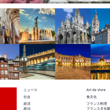
ニュース
Art de Vivre
社会
食文化
経済
フランス料理
政治
フランス文化