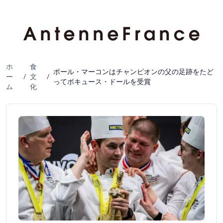
ホ
食
ポール・マーコンはチャンピオンの父の足跡をたど
ー
/
文
/
ってボキュース・ドールを受賞
ム
化