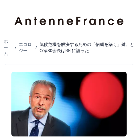
ホ
エコロ
気候危機を解決するための「信頼を築く」鍵、と
ー
/
/
ジー
Cop30会長はRFIに語った
ム