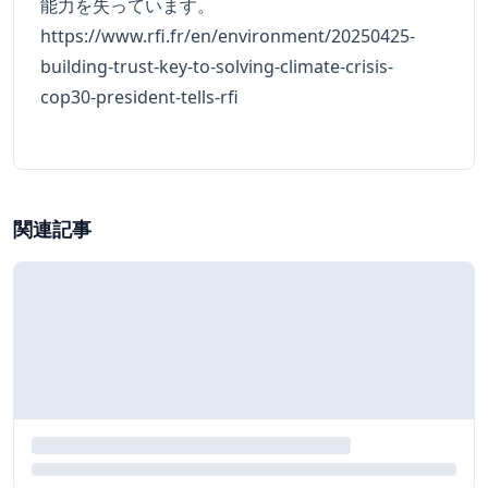
能力を失っています。
https://www.rfi.fr/en/environment/20250425-
building-trust-key-to-solving-climate-crisis-
cop30-president-tells-rfi
関連記事