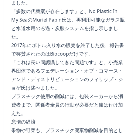
ました。
「多数の代替案が存在します」と、No Plastic In
My SeaのMuriel Papin氏は、再利用可能なガラス瓶
と水道水用のろ過・炭酸システムを指し示しまし
た。
2017年にボトル入り水の販売を終了した後、報告書
で称賛されたのはBiocoopだけです。
「これは長い間認識してきた問題です」と、小売業
界団体であるフェデレーション・オブ・コマース・
アンド・ディストリビューションのフィリップ・ジ
ョゲ氏は述べました。
プラスチック使用の削減には、包装メーカーから消
費者まで、関係者全員の行動が必要だと彼は付け加
えた。
怠惰の経済
果物や野菜も、プラスチック廃棄物削減を目的とし