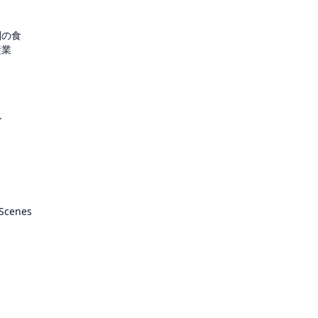
圏の食
産業
ル
 Scenes