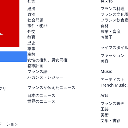
社会
食文化
経済
フランス料理
政治
フランス文化
社会問題
フランス飲食
事件・犯罪
食材
外交
農業・畜産
教育
お菓子
歴史
ライフスタイ
軍事
宗教
ファッション
女性の権利、男女同権
美容
都市計画
フランス語
Music
バカンス・レジャー
アーティスト
French Music
フランスが伝えたニュース
プリ
日本のニュース
Arts
世界のニュース
フランス映画
工芸
美術
文学・書籍
テーション