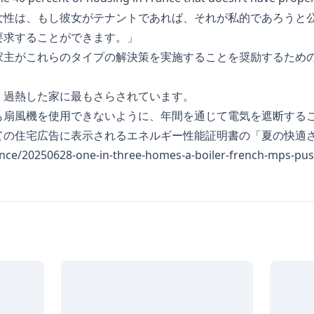
女性は、もし彼女がテナントであれば、それが私的であろうと
要求することができます。」
家主がこれらのタイプの解決策を実施することを奨励するため
、過熱した家に最もさらされています。
も扇風機を使用できないように、年間を通じて電気を遮断する
ての住宅広告に表示されるエネルギー性能証明書の「夏の快適
rance/20250628-one-in-three-homes-a-boiler-french-mps-pu