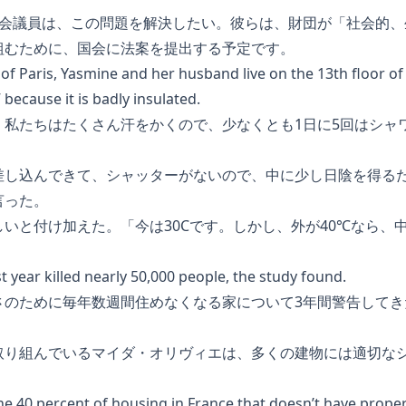
国会議員は、この問題を解決したい。彼らは、財団が「社会的、
組むために、国会に法案を提出する予定です。
of Paris, Yasmine and her husband live on the 13th floor of 
r” because it is badly insulated.
。私たちはたくさん汗をかくので、少なくとも1日に5回はシャ
差し込んできて、シャッターがないので、中に少し日陰を得る
言った。
いと付け加えた。「今は30Cです。しかし、外が40℃なら、中
t year killed nearly 50,000 people, the study found.
さのために毎年数週間住めなくなる家について3年間警告してき
取り組んでいるマイダ・オリヴィエは、多くの建物には適切な
the 40 percent of housing in France that doesn’t have proper 