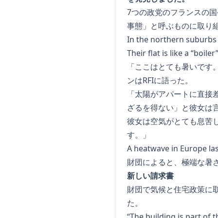
7つの政党のフランスの
事態」と呼ぶものに取り
In the northern suburbs 
Their flat is like a “boile
「ここはとても暑いです
ンはRFIに語った。
「太陽がアパートに直接
ざるを得ない」と彼女は
彼女は空気がとても息苦し
す。」
A heatwave in Europe las
財団によると、極端な暑
新しい請求書
財団で気候と住宅政策に
た。
“The building is part of 