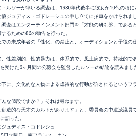
・ルソーが率いる調査は、1980年代後半に彼女が10代の頃に
女優ジュディス・ゴドレーシュの申し立てに拍車をかけられま
、調査はエンターテインメント部門を「才能の研削盤」である
するための86の勧告を行った。
上での未成年者の「性化」の禁止と、オーディションと子役の
的、性差別的、性的暴力は、体系的で、風土病的で、持続的で
言を受けた6ヶ月間の公聴会を監督したルソーの結論を読みまし
の下に、文化的な人物による虐待的な行動が許されるというフ
どんな値段ですか？」それは尋ねます。
と創造的な天才のカルトがあります」と、委員会の中道派議員
Pに語った。