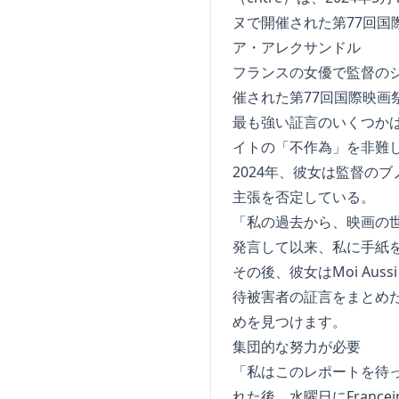
フランスの女優で監督のジ
催された第77回国際映画
最も強い証言のいくつか
イトの「不作為」を非難
2024年、彼女は監督の
主張を否定している。
「私の過去から、映画の世
発言して以来、私に手紙
その後、彼女はMoi Au
待被害者の証言をまとめ
めを見つけます。
集団的な努力が必要
「私はこのレポートを待
れた後、水曜日にFrance