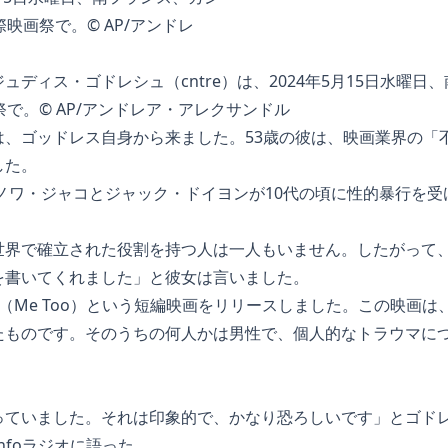
ュディス・ゴドレシュ（cntre）は、2024年5月15日水曜日
祭で。© AP/アンドレア・アレクサンドル
は、ゴッドレス自身から来ました。53歳の彼は、映画業界の「
した。
ブノワ・ジャコとジャック・ドイヨンが10代の頃に性的暴行を
界で確立された役割を持つ人は一人もいません。したがって、権
を書いてくれました」と彼女は言いました。
ssi（Me Too）という短編映画をリリースしました。この映画
たものです。そのうちの何人かは男性で、個人的なトラウマに
っていました。それは印象的で、かなり恐ろしいです」とゴド
infoラジオに語った。