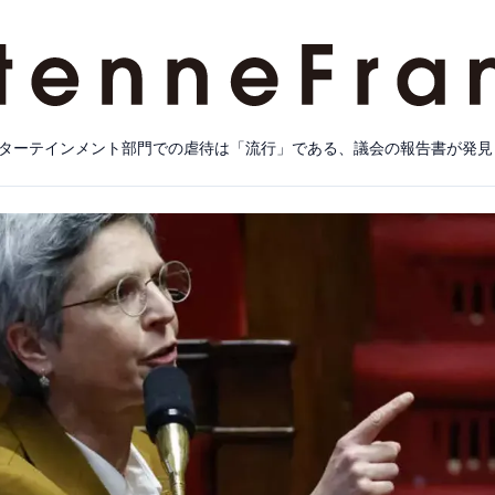
ターテインメント部門での虐待は「流行」である、議会の報告書が発見