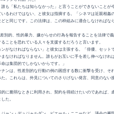
、誰も「私たちは知らなかった」と言うことができないことが
ているわけではない、と彼女は指摘する。「シネマは近親相姦
などと同じです。この法律は、この枠組みに適合しなければな
主が性差別的、性的暴力、嫌がらせの行為を報告することを法律で
することを恐れている人々を支援するだろうと言います。
ョンがなければならない」と彼女は主張する。「俳優、セット
かまなければなりません。誰もがお互いに手を差し伸べなけれ
革命は集団的でしかないからです。」
ラナンは、性差別的な行動の例の困惑する数に衝撃を受け、そ
べた。これらは、外見についてのさりげない発言、同意のない
済的に脆弱なときに利用され、契約を得続けたいのであれば、
ました。
、ジャン・デュジャルダン、ピエール・ニニーなど、議会の審