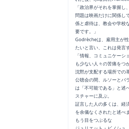
「政治界がそれを掌握し
問題は映画だけに関係し
係と虐待は、教会や学校
要です。」
Godrècheは、雇用
たいと言い、これは発言
「情報、コミュニケーシ
も少ない人々の苦痛をつ
沈黙が支配する場所での
公聴会の間、ルソーとバ
は「不可能である」と述
スチャーに及ぶ。
証言した人の多くは、経
を余儀なくされたと述べ
もう目をつぶるな
ジュリエット・ビノシュ