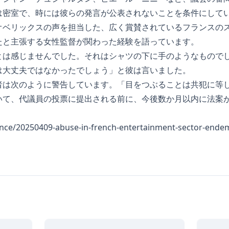
は密室で、時には彼らの発言が公表されないことを条件にして
オベリックスの声を担当した、広く賞賛されているフランスの
たと主張する女性監督が関わった経験を語っています。
とは感じませんでした。それはシャツの下に手のようなもので
は大丈夫ではなかったでしょう」と彼は言いました。
者は次のように警告しています。「目をつぶることは共犯に等
いて、代議員の投票に提出される前に、今後数か月以内に法案
）
rance/20250409-abuse-in-french-entertainment-sector-ende