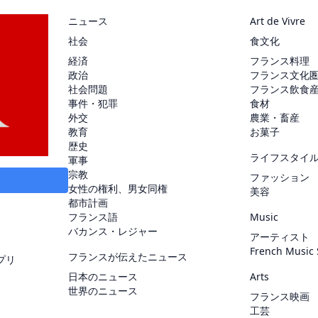
ニュース
Art de Vivre
社会
食文化
経済
フランス料理
政治
フランス文化
社会問題
フランス飲食
事件・犯罪
食材
外交
農業・畜産
教育
お菓子
歴史
ライフスタイ
軍事
宗教
ファッション
女性の権利、男女同権
美容
都市計画
フランス語
Music
バカンス・レジャー
アーティスト
French Music
フランスが伝えたニュース
プリ
日本のニュース
Arts
世界のニュース
フランス映画
工芸