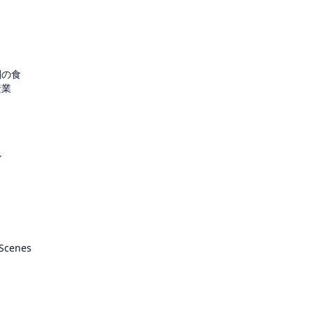
圏の食
産業
ル
 Scenes