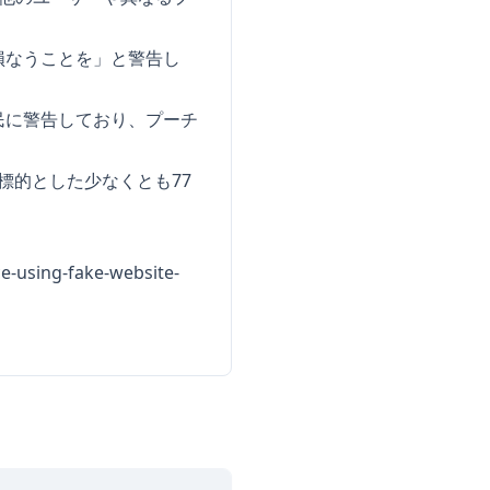
損なうことを」と警告し
民に警告しており、プーチ
国を標的とした少なくとも77
ce-using-fake-website-