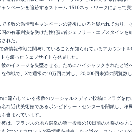
ャンペーンを追跡するストーム‐1516ネットワークによって
スで多数の偽情報キャンペーンの背後にいると疑われており、そ
米国の有罪判決を受けた性犯罪者ジェフリー・エプスタインを
出された。
、X上で偽情報作戦に関与していることが知られているアカウント
式サイトを装ったウェブサイトを発見した。
「彼のイメージを失墜させる」ためにハイジャックされたと述
な作戦で、Xで通常の10万回に対し、20,000回未満の閲覧数
Viginumに流布している複数のソーシャルメディア投稿にフラグ
有名な近代美術館であるポンピドゥー・センターを閉鎖し、移
画も含まれています。
彼は、フランスの地方選挙の第一投票の10日前の木曜の夕方
とも2つのアカウントが偽情報を共有したと述べ、コンテンツが