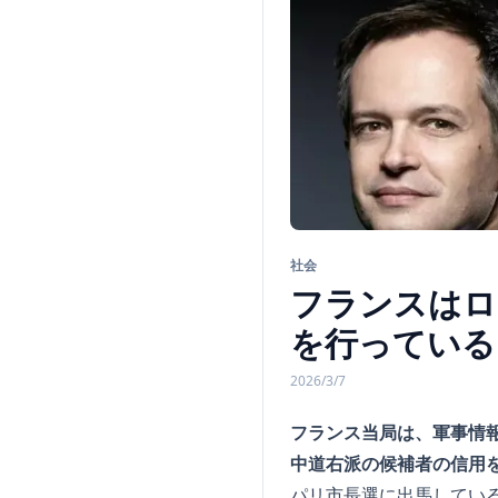
社会
フランスはロ
を行っている
2026/3/7
フランス当局は、軍事情
中道右派の候補者の信用
パリ市長選に出馬してい