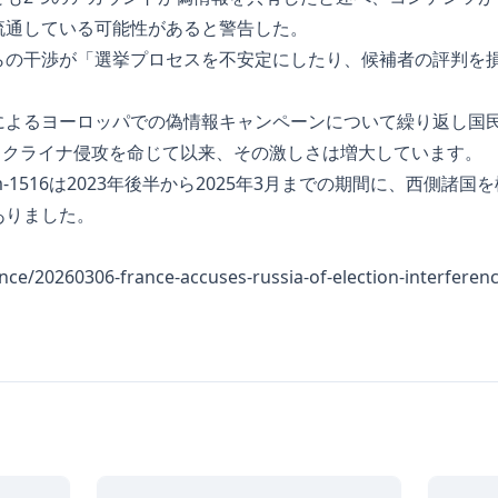
流通している可能性があると警告した。
らの干渉が「選挙プロセスを不安定にしたり、候補者の評判を
によるヨーロッパでの偽情報キャンペーンについて繰り返し国
にウクライナ侵攻を命じて以来、その激しさは増大しています。
orm-1516は2023年後半から2025年3月までの期間に、西側諸
ありました。
）
ance/20260306-france-accuses-russia-of-election-interferen