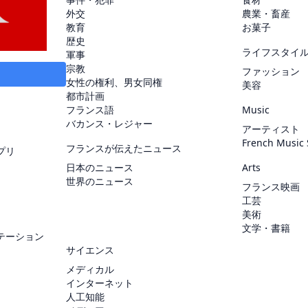
外交
農業・畜産
教育
お菓子
歴史
ライフスタイ
軍事
宗教
ファッション
女性の権利、男女同権
美容
都市計画
フランス語
Music
バカンス・レジャー
アーティスト
French Music
フランスが伝えたニュース
プリ
日本のニュース
Arts
世界のニュース
フランス映画
工芸
美術
文学・書籍
テーション
サイエンス
メディカル
インターネット
人工知能