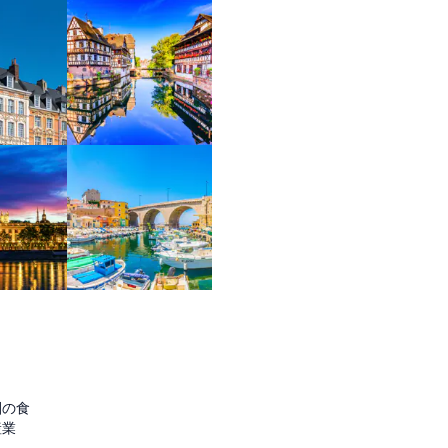
圏の食
産業