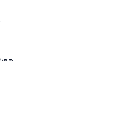
ル
 Scenes