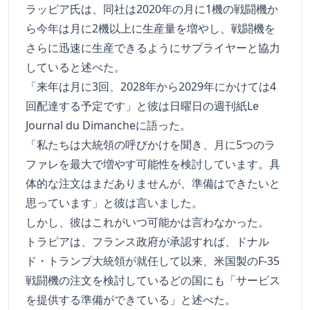
ラッピア氏は、同社は2020年の月に1機の戦闘機か
ら今年は月に2機以上に生産量を増やし、戦闘機を
さらに迅速に生産できるようにサプライヤーと協力
していると述べた。
「来年は月に3回、2028年から2029年にかけては4
回配達する予定です」と彼は日曜日の週刊紙Le
Journal du Dimancheに語った。
「私たちは大統領の呼びかけを聞き、月に5つのラ
ファレを最大で増やす可能性を検討しています。具
体的な注文はまだありませんが、準備はできたいと
思っています」と彼は言いました。
しかし、彼はこれがいつ可能かは言わなかった。
トラピアは、フランス政府が承認すれば、ドナル
ド・トランプ大統領が就任して以来、米国製のF-35
戦闘機の注文を検討しているどの国にも「サービス
を提供する準備ができている」と述べた。