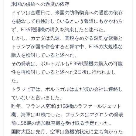
米国の供給への過度の依存
ドイツは金曜日に、米国の防衛物資への過度の依存
を懸念して再検討しているという報道にもかかわら
ず、F-35戦闘機の購入を約束したと述べた。
しかし、カナダは先週、関税をめぐる深刻な緊張と
トランプが国を併合すると脅す中、F-35の大規模な
購入を検討していると述べた。
その発表は、ポルトガルもF-35戦闘機の購入の可能
性を再検討していると述べた2日後に行われまし
た。
トラッピアは、ポルトガルはまだ彼の会社に連絡し
ていないと言いました。
昨年、フランス空軍は108機のラファールジェット
機、海軍は41機でした。フランスはマクロンの発表
前に56機の追加航空機を受け取る予定だった。
国防大臣は先月、空軍は危機的状況に立ち向かうた