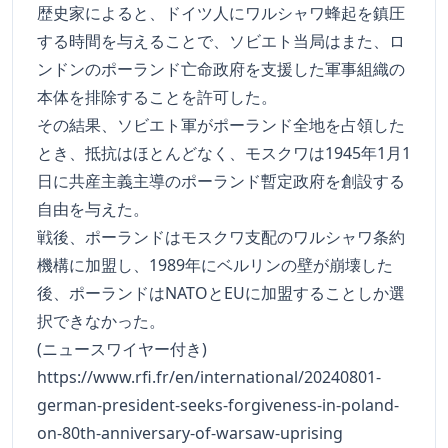
歴史家によると、ドイツ人にワルシャワ蜂起を鎮圧
する時間を与えることで、ソビエト当局はまた、ロ
ンドンのポーランド亡命政府を支援した軍事組織の
本体を排除することを許可した。
その結果、ソビエト軍がポーランド全地を占領した
とき、抵抗はほとんどなく、モスクワは1945年1月1
日に共産主義主導のポーランド暫定政府を創設する
自由を与えた。
戦後、ポーランドはモスクワ支配のワルシャワ条約
機構に加盟し、1989年にベルリンの壁が崩壊した
後、ポーランドはNATOとEUに加盟することしか選
択できなかった。
(ニュースワイヤー付き)
https://www.rfi.fr/en/international/20240801-
german-president-seeks-forgiveness-in-poland-
on-80th-anniversary-of-warsaw-uprising