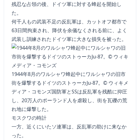
残忍な占領の後、ドイツ軍に対する蜂起を開始し
た。
何千人もの武装不足の反乱軍は、カットオフ都市で
63日間拘束され、降伏を余儀なくされる前に、よく
武装し訓練されたドイツ軍に大きな損失を被った。
1944年8月のワルシャワ蜂起中にワルシャワの旧市
街を爆撃するドイツのストゥーカJu-87。© ウィキメ
ディア・コモンズ国防軍とSSは反乱軍を残酷に抑圧
し、20万人のポーランド人を虐殺し、街を瓦礫の荒
れ地に爆撃した。
モスクワの時計
一方、近くにいたソ連軍は、反乱軍の助けに来なか
った。