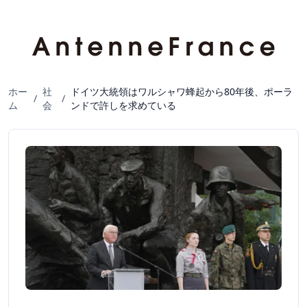
ホー
社
ドイツ大統領はワルシャワ蜂起から80年後、ポーラ
/
/
ム
会
ンドで許しを求めている