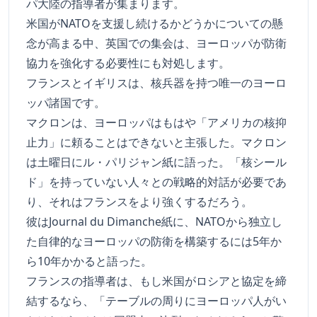
パ大陸の指導者が集まります。
米国がNATOを支援し続けるかどうかについての懸
念が高まる中、英国での集会は、ヨーロッパが防衛
協力を強化する必要性にも対処します。
フランスとイギリスは、核兵器を持つ唯一のヨーロ
ッパ諸国です。
マクロンは、ヨーロッパはもはや「アメリカの核抑
止力」に頼ることはできないと主張した。マクロン
は土曜日にル・パリジャン紙に語った。「核シール
ド」を持っていない人々との戦略的対話が必要であ
り、それはフランスをより強くするだろう。
彼はJournal du Dimanche紙に、NATOから独立し
た自律的なヨーロッパの防衛を構築するには5年か
ら10年かかると語った。
フランスの指導者は、もし米国がロシアと協定を締
結するなら、「テーブルの周りにヨーロッパ人がい