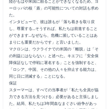
陸がもはや米国に頼ることができなくなるため、ヨ
ーロッパの核「盾」の可能性についての対話も求め
た。
インタビューで、彼は誰もが「落ち着きを取り戻
し、尊重する...そうすれば、私たちは前進すること
ができます...なぜなら、危機に瀕していることはあ
まりにも重要だからです」と言いました。
マクロンは、ウクライナでの米国の「離脱」は「そ
の利益にはならない」と述べた。キエフに「安全保
障保証なしで停戦に署名する」ことを強制すると、
「ロシア、中国、その他の人々を抑止する能力は、
同じ日に消滅する」ことになる。
保証
スターマーは、すべての当事者が「私たち全員が協
力できる方法を見つける」必要があると主張しまし
た。結局、私たちは3年間血なまぐさい紛争があっ