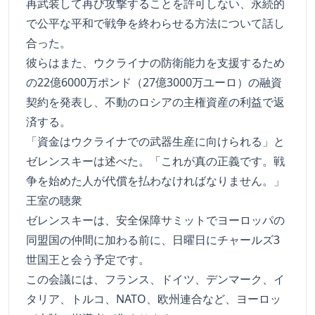
再武装して再び攻撃することを許可しない、永続的
で公平な平和で戦争を終わらせる方法について話し
合った。
彼らはまた、ウクライナの防衛能力を支援するため
の22億6000万ポンド（27億3000万ユーロ）の融資
契約を発表し、不動のロシアの主権資産の利益で返
済する。
「資金はウクライナでの武器生産に向けられる」と
ゼレンスキーは述べた。「これが真の正義です。戦
争を始めた人が代償を払わなければなりません。」
王室の聴衆
ゼレンスキーは、安全保障サミットでヨーロッパの
同盟国の仲間に加わる前に、日曜日にチャールズ3
世国王と会う予定です。
この会議には、フランス、ドイツ、デンマーク、イ
タリア、トルコ、NATO、欧州連合など、ヨーロッ