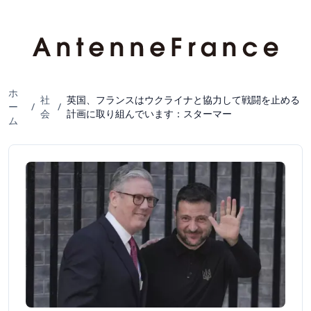
ホ
社
英国、フランスはウクライナと協力して戦闘を止める
ー
/
/
会
計画に取り組んでいます：スターマー
ム