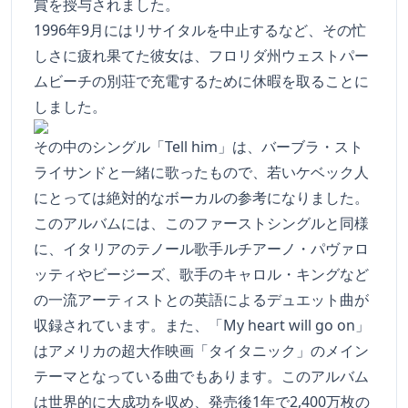
賞を授与されました。
1996年9月にはリサイタルを中止するなど、その忙
しさに疲れ果てた彼女は、フロリダ州ウェストパー
ムビーチの別荘で充電するために休暇を取ることに
しました。
その中のシングル「Tell him」は、バーブラ・スト
ライサンドと一緒に歌ったもので、若いケベック人
にとっては絶対的なボーカルの参考になりました。
このアルバムには、このファーストシングルと同様
に、イタリアのテノール歌手ルチアーノ・パヴァロ
ッティやビージーズ、歌手のキャロル・キングなど
の一流アーティストとの英語によるデュエット曲が
収録されています。また、「My heart will go on」
はアメリカの超大作映画「タイタニック」のメイン
テーマとなっている曲でもあります。このアルバム
は世界的に大成功を収め、発売後1年で2,400万枚の