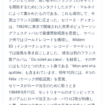
アンジェリルが、若い歌手のフランスでのキャリア
を開拓するためにコンタクトしたエディ・マルネイ
によって書かれたものである。これも成功して、今
度はフランス語圏に広まった。セリーヌ・ディオン
は、1982年に東京で開催された世界ポピュラーソン
グフェスティバルで最優秀歌唱賞を受賞し、ケベッ
ク州ではゴールドレコードを獲得し、Midem
83（インターナショナル・レコード・マーケット）
では旋風を巻き起こしました。 彼女は初のフランス
製アルバム「Du soleil au cœur」を録音し、その中
にはもうひとつの大ヒット曲である「Mon ami m'a
quittée」も含まれています。同年10月には、4つの
Félix（ケベック州歌謡賞）を受賞。
セリーヌがローマ法王のために歌うとき
1984年9月11日、モントリオールのオリンピックス
タジアムにローマ法王ヨハネ・パウロ2世が到着し