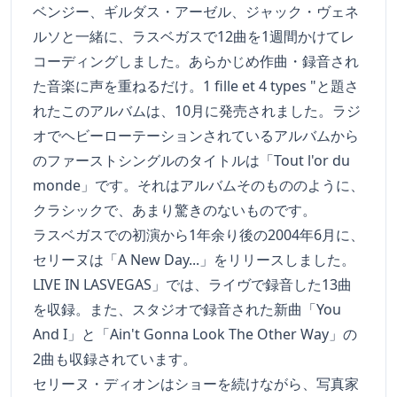
ベンジー、ギルダス・アーゼル、ジャック・ヴェネ
ルソと一緒に、ラスベガスで12曲を1週間かけてレ
コーディングしました。あらかじめ作曲・録音され
た音楽に声を重ねるだけ。1 fille et 4 types "と題さ
れたこのアルバムは、10月に発売されました。ラジ
オでヘビーローテーションされているアルバムから
のファーストシングルのタイトルは「Tout l'or du
monde」です。それはアルバムそのもののように、
クラシックで、あまり驚きのないものです。
ラスベガスでの初演から1年余り後の2004年6月に、
セリーヌは「A New Day...」をリリースしました。
LIVE IN LASVEGAS」では、ライヴで録音した13曲
を収録。また、スタジオで録音された新曲「You
And I」と「Ain't Gonna Look The Other Way」の
2曲も収録されています。
セリーヌ・ディオンはショーを続けながら、写真家