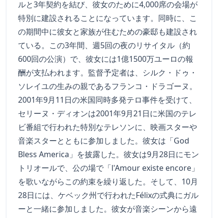
ルと3年契約を結び、彼女のために4,000席の会場が
特別に建設されることになっています。同時に、こ
の期間中に彼女と家族が住むための豪邸も建設され
ている。この3年間、週5回の夜のリサイタル（約
600回の公演）で、彼女には1億1500万ユーロの報
酬が支払われます。監督予定者は、シルク・ドゥ・
ソレイユの生みの親であるフランコ・ドラゴーヌ。
2001年9月11日の米国同時多発テロ事件を受けて、
セリーヌ・ディオンは2001年9月21日に米国のテレ
ビ番組で行われた特別なテレソンに、映画スターや
音楽スターとともに参加しました。彼女は「God
Bless America」を披露した。彼女は9月28日にモン
トリオールで、公の場で「l'Amour existe encore」
を歌いながらこの約束を繰り返した。そして、10月
28日には、ケベック州で行われたFélixの式典にガル
ーと一緒に参加しました。彼女が音楽シーンから遠