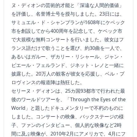
ヌ・ディオンの芸術的才能と「深遠な人間的価値」
を評価し、名誉博士号を授与しました。23日には、
サミュエル・ド・シャンプランが1608年にケベック
市を創設してから400周年を記念して、ケベック市
で大規模な無料コンサートを行いました。彼女はフ
ランス語だけで歌うことを選び、約30曲を一人で、
あるいはガルー、ザカリー・リシャール、ジャン・
ピエール・フェルランド、ジネット・レノと一緒に
披露した。20万人の観客が彼女を応援し、ベル・プ
ロヴィンスの報道陣は熱狂した。
セリーヌ・ディオンは、25カ国93都市で行われた最
後のワールドツアーを、「Through the Eyes of the
World」と題したドキュメンタリーで不朽のものに
しました。コンサートの映像、バックステージの様
子、ファンのインタビュー、個人的な映像など2時
間に及ぶ映像が、2010年2月にアメリカで、4月にフ